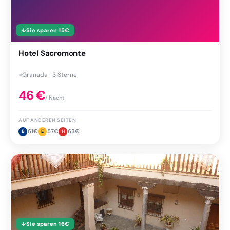
↓
Sie sparen
15
€
Hotel Sacromonte
●
Granada · 3 Sterne
46
€
/ Nacht
AUF ANDEREN SEITEN
61
€
57
€
63
€
B
E
H
↓
Sie sparen
16
€