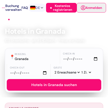
Buchung
Kostenlos
FAQ
DE
Anmelden
verwalten
registrieren
Startseite
›
Hotels
›
Granada
Hotels in Granada
102 Unterkünfte · ab 45 €/Nacht · Preise von heute
CHECK-IN
REISEZIEL
📍
Granada
CHECK-OUT
GÄSTE
Hotels in Granada suchen