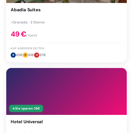
Abadia Suites
●
Granada · 3 Sterne
49
€
/ Nacht
AUF ANDEREN SEITEN
65
€
61
€
67
€
B
E
H
↓
Sie sparen
16
€
Hotel Universal