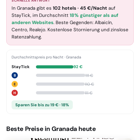
SCHNELLE ANTWORT
In Granada gibt es
102
hotels
·
45
€
/Nacht
auf
StayTick
, im Durchschnitt
18% günstiger als auf
anderen Websites
. Beste Gegenden: Albaicín,
Centro, Realejo. Kostenlose Stornierung und zinslose
Ratenzahlung.
Durchschnittspreis pro Nacht
·
Granada
StayTick
92
€
111
€
B
110
€
E
111
€
H
Sparen Sie bis zu 19 € · 18%
Beste Preise in Granada heute