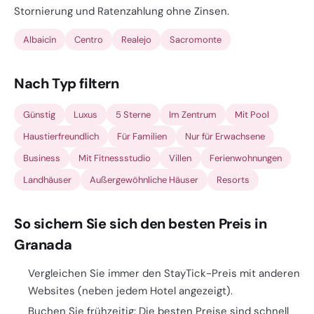
Stornierung und Ratenzahlung ohne Zinsen.
Albaicín
Centro
Realejo
Sacromonte
Nach Typ filtern
Günstig
Luxus
5 Sterne
Im Zentrum
Mit Pool
Haustierfreundlich
Für Familien
Nur für Erwachsene
Business
Mit Fitnessstudio
Villen
Ferienwohnungen
Landhäuser
Außergewöhnliche Häuser
Resorts
So sichern Sie sich den besten Preis in
Granada
Vergleichen Sie immer den StayTick-Preis mit anderen
Websites (neben jedem Hotel angezeigt).
Buchen Sie frühzeitig: Die besten Preise sind schnell