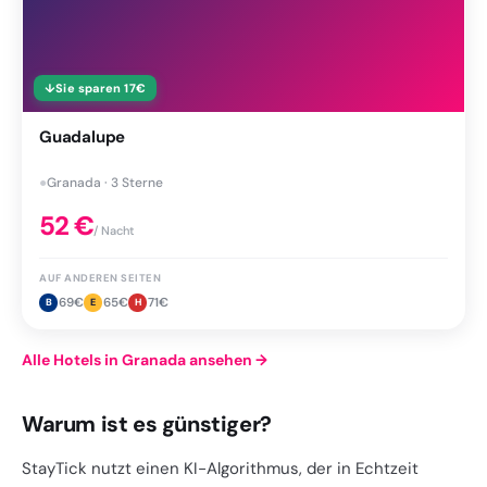
↓
Sie sparen
17
€
Guadalupe
●
Granada · 3 Sterne
52
€
/ Nacht
AUF ANDEREN SEITEN
69
€
65
€
71
€
B
E
H
Alle Hotels in Granada ansehen
→
Warum ist es günstiger?
StayTick nutzt einen KI-Algorithmus, der in Echtzeit