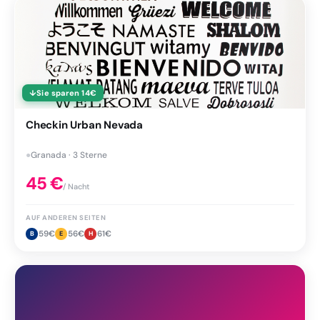
↓
Sie sparen
14
€
Checkin Urban Nevada
●
Granada · 3 Sterne
45
€
/ Nacht
AUF ANDEREN SEITEN
59
€
56
€
61
€
B
E
H