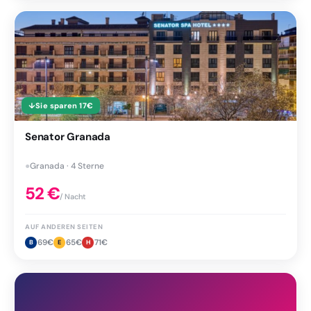
↓
Sie sparen
17
€
Senator Granada
●
Granada · 4 Sterne
52
€
/ Nacht
AUF ANDEREN SEITEN
69
€
65
€
71
€
B
E
H