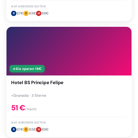
AUF ANDEREN SEITEN
67
€
63
€
69
€
B
E
H
↓
Sie sparen
16
€
Hotel BS Príncipe Felipe
●
Granada · 3 Sterne
51
€
/ Nacht
AUF ANDEREN SEITEN
67
€
63
€
69
€
B
E
H