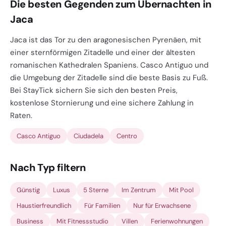
Die besten Gegenden zum Übernachten in
Jaca
Jaca ist das Tor zu den aragonesischen Pyrenäen, mit
einer sternförmigen Zitadelle und einer der ältesten
romanischen Kathedralen Spaniens. Casco Antiguo und
die Umgebung der Zitadelle sind die beste Basis zu Fuß.
Bei StayTick sichern Sie sich den besten Preis,
kostenlose Stornierung und eine sichere Zahlung in
Raten.
Casco Antiguo
Ciudadela
Centro
Nach Typ filtern
Günstig
Luxus
5 Sterne
Im Zentrum
Mit Pool
Haustierfreundlich
Für Familien
Nur für Erwachsene
Business
Mit Fitnessstudio
Villen
Ferienwohnungen