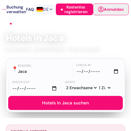
Buchung
Kostenlos
FAQ
DE
Anmelden
verwalten
registrieren
Startseite
›
Hotels
›
Jaca
Hotels in Jaca
5 Unterkünfte · ab 102 €/Nacht · Preise von heute
CHECK-IN
REISEZIEL
📍
Jaca
CHECK-OUT
GÄSTE
Hotels in Jaca suchen