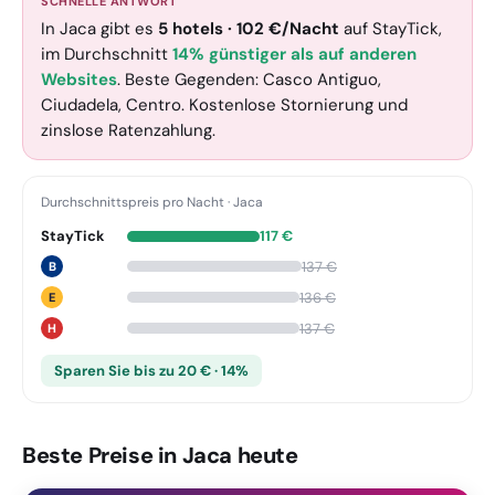
SCHNELLE ANTWORT
In Jaca gibt es
5
hotels
·
102
€
/Nacht
auf StayTick
,
im Durchschnitt
14% günstiger als auf anderen
Websites
. Beste Gegenden: Casco Antiguo,
Ciudadela, Centro. Kostenlose Stornierung und
zinslose Ratenzahlung.
Durchschnittspreis pro Nacht
·
Jaca
StayTick
117
€
137
€
B
136
€
E
137
€
H
Sparen Sie bis zu 20 € · 14%
Beste Preise in Jaca heute