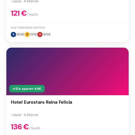
●
Jaca · 4 Sterne
121
€
/ Nacht
AUF ANDEREN SEITEN
160
€
151
€
165
€
B
E
H
↓
Sie sparen
44
€
Hotel Eurostars Reina Felicia
●
Jaca · 4 Sterne
136
€
/ Nacht