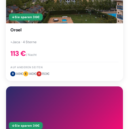
↓
Sie sparen
36
€
Oroel
●
Jaca · 4 Sterne
113
€
/ Nacht
AUF ANDEREN SEITEN
149
€
140
€
153
€
B
E
H
↓
Sie sparen
36
€