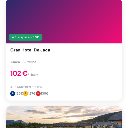
↓
Sie sparen
33
€
Gran Hotel De Jaca
●
Jaca · 3 Sterne
102
€
/ Nacht
AUF ANDEREN SEITEN
135
€
127
€
139
€
B
E
H