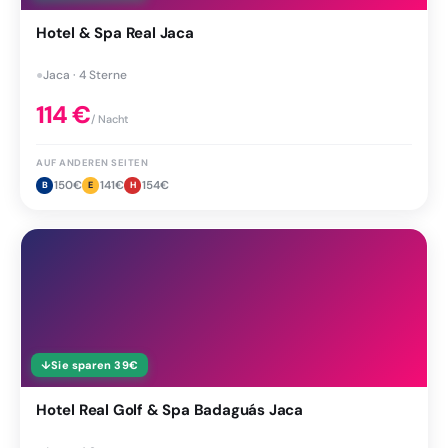
Hotel & Spa Real Jaca
●
Jaca · 4 Sterne
114
€
/ Nacht
AUF ANDEREN SEITEN
150
€
141
€
154
€
B
E
H
↓
Sie sparen
39
€
Hotel Real Golf & Spa Badaguás Jaca