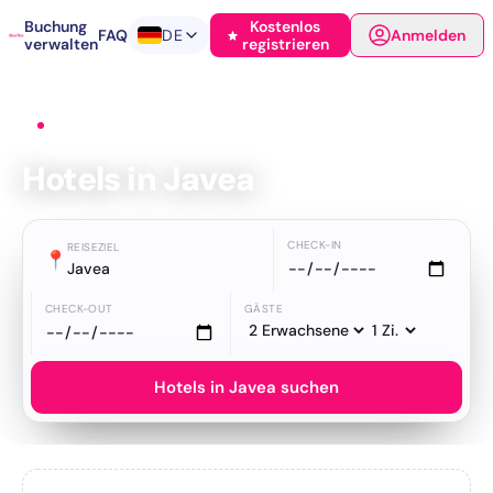
Buchung
Kostenlos
FAQ
DE
Anmelden
verwalten
registrieren
Startseite
›
Hotels
›
Javea
Hotels in Javea
CHECK-IN
REISEZIEL
📍
Javea
CHECK-OUT
GÄSTE
Hotels in Javea suchen