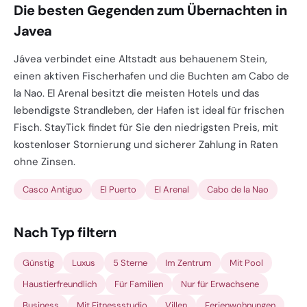
Die besten Gegenden zum Übernachten in
Javea
Jávea verbindet eine Altstadt aus behauenem Stein,
einen aktiven Fischerhafen und die Buchten am Cabo de
la Nao. El Arenal besitzt die meisten Hotels und das
lebendigste Strandleben, der Hafen ist ideal für frischen
Fisch. StayTick findet für Sie den niedrigsten Preis, mit
kostenloser Stornierung und sicherer Zahlung in Raten
ohne Zinsen.
Casco Antiguo
El Puerto
El Arenal
Cabo de la Nao
Nach Typ filtern
Günstig
Luxus
5 Sterne
Im Zentrum
Mit Pool
Haustierfreundlich
Für Familien
Nur für Erwachsene
Business
Mit Fitnessstudio
Villen
Ferienwohnungen