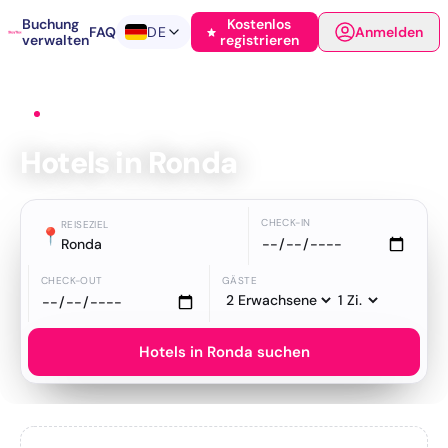
Buchung
Kostenlos
FAQ
DE
Anmelden
verwalten
registrieren
Startseite
›
Hotels
›
Ronda
Hotels in Ronda
CHECK-IN
REISEZIEL
📍
Ronda
CHECK-OUT
GÄSTE
Hotels in Ronda suchen