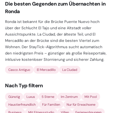
Die besten Gegenden zum Übernachten in
Ronda
Ronda ist bekannt für die Brücke Puente Nuevo hoch
über der Schlucht El Tajo und eine Altstadt voller
Aussichtspunkte. La Ciudad, der älteste Teil, und El
Mercadillo an der Brücke sind die besten Viertel zum
Wohnen. Der StayTick-Algorithmus sucht automatisch
den niedrigsten Preis – günstiger als große Reiseportale,
inklusive kostenloser Stornierung und sicherer Zahlung.
Casco Antiguo
El Mercadillo
La Ciudad
Nach Typ filtern
Günstig
Luxus
5 Sterne
Im Zentrum
Mit Pool
Haustierfreundlich
Für Familien
Nur für Erwachsene
Business
Mit Fitnessstudio
Villen
Ferienwohnungen