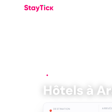
Accueil
›
Hôtels
›
Aranjuez
Hôtels à A
ARRIVÉ
DESTINATION
📍