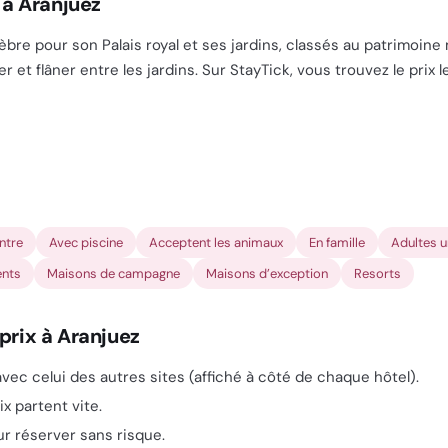
 à Aranjuez
èbre pour son Palais royal et ses jardins, classés au patrimoine
er et flâner entre les jardins. Sur StayTick, vous trouvez le prix 
ntre
Avec piscine
Acceptent les animaux
En famille
Adultes 
nts
Maisons de campagne
Maisons d’exception
Resorts
prix à Aranjuez
vec celui des autres sites (affiché à côté de chaque hôtel).
ix partent vite.
our réserver sans risque.