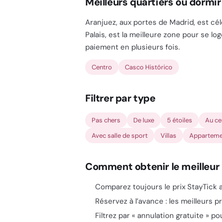
Meilleurs quartiers où dormir
Aranjuez, aux portes de Madrid, est cél
Palais, est la meilleure zone pour se log
paiement en plusieurs fois.
Centro
Casco Histórico
Filtrer par type
Pas chers
De luxe
5 étoiles
Au ce
Avec salle de sport
Villas
Apparteme
Comment obtenir le meilleur 
Comparez toujours le prix StayTick a
Réservez à l’avance : les meilleurs pr
Filtrez par « annulation gratuite » p