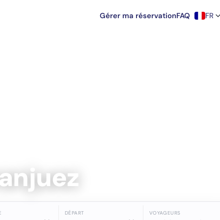
Gérer ma réservation
FAQ
FR
ranjuez
E
DÉPART
VOYAGEURS