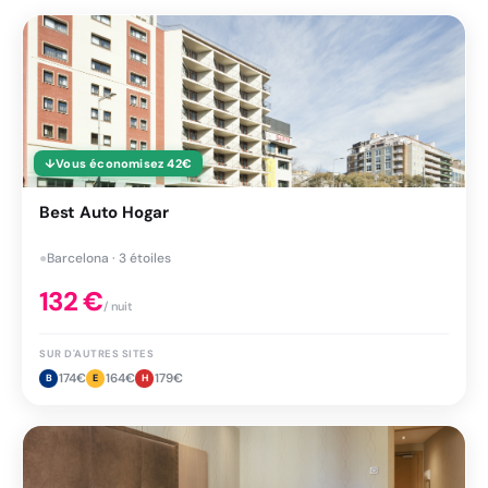
↓
Vous économisez
42
€
Best Auto Hogar
●
Barcelona · 3 étoiles
132
€
/ nuit
SUR D'AUTRES SITES
174
€
164
€
179
€
B
E
H