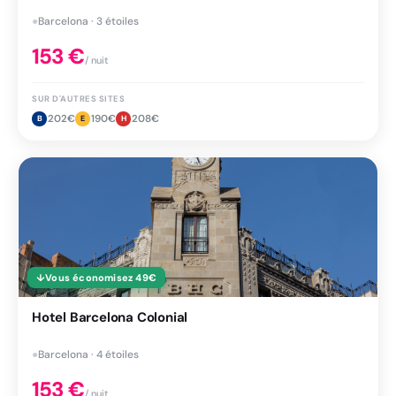
●
Barcelona · 3 étoiles
153
€
/ nuit
SUR D'AUTRES SITES
202
€
190
€
208
€
B
E
H
↓
Vous économisez
49
€
Hotel Barcelona Colonial
●
Barcelona · 4 étoiles
153
€
/ nuit