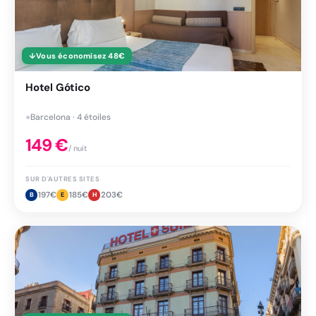
↓
Vous économisez
48
€
Hotel Gótico
●
Barcelona · 4 étoiles
149
€
/ nuit
SUR D'AUTRES SITES
197
€
185
€
203
€
B
E
H