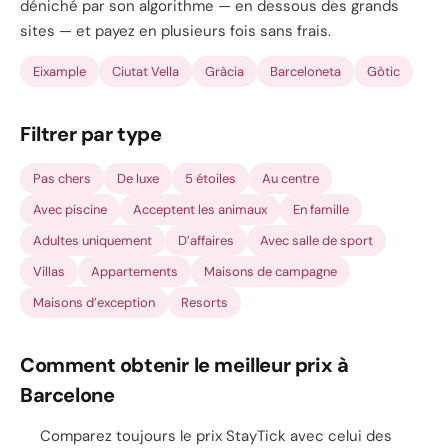
déniché par son algorithme — en dessous des grands
sites — et payez en plusieurs fois sans frais.
Eixample
Ciutat Vella
Gràcia
Barceloneta
Gòtic
Filtrer par type
Pas chers
De luxe
5 étoiles
Au centre
Avec piscine
Acceptent les animaux
En famille
Adultes uniquement
D’affaires
Avec salle de sport
Villas
Appartements
Maisons de campagne
Maisons d’exception
Resorts
Comment obtenir le meilleur prix à
Barcelone
Comparez toujours le prix StayTick avec celui des