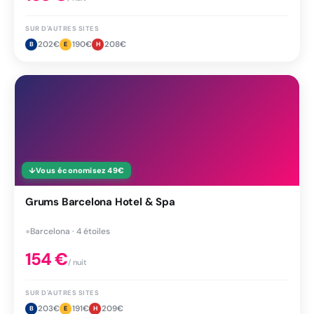
SUR D'AUTRES SITES
202
€
190
€
208
€
B
E
H
↓
Vous économisez
49
€
Grums Barcelona Hotel & Spa
●
Barcelona · 4 étoiles
154
€
/ nuit
SUR D'AUTRES SITES
203
€
191
€
209
€
B
E
H