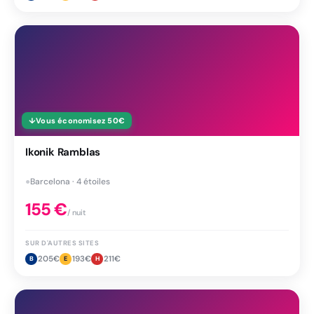
↓
Vous économisez
50
€
Ikonik Ramblas
●
Barcelona · 4 étoiles
155
€
/ nuit
SUR D'AUTRES SITES
205
€
193
€
211
€
B
E
H