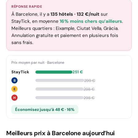
RÉPONSE RAPIDE
À Barcelone, il y a
135
hôtels
·
132
€
/nuit
sur
StayTick
, en moyenne
16% moins chers qu’ailleurs
.
Meilleurs quartiers : Eixample, Ciutat Vella, Gràcia.
Annulation gratuite et paiement en plusieurs fois
sans frais.
Prix moyen par nuit
·
Barcelone
StayTick
251
€
299
€
B
298
€
E
298
€
H
Économisez jusqu’à 48 € · 16%
Meilleurs prix à Barcelone aujourd’hui