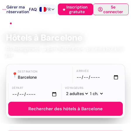
Gérer ma
Inscription
Se
FAQ
FR
réservation
gratuite
connecter
Accueil
›
Hôtels
›
Barcelone
Hôtels à Barcelone
135 hébergements · à partir de 132 €/nuit · prix mis à jour à ce
jour
ARRIVÉE
DESTINATION
📍
Barcelone
DÉPART
VOYAGEURS
Rechercher des hôtels à Barcelone