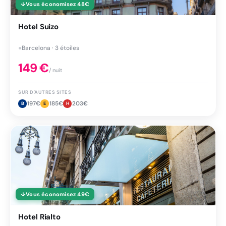
↓
Vous économisez
48
€
Hotel Suizo
●
Barcelona · 3 étoiles
149
€
/ nuit
SUR D'AUTRES SITES
197
€
185
€
203
€
B
E
H
↓
Vous économisez
49
€
Hotel Rialto