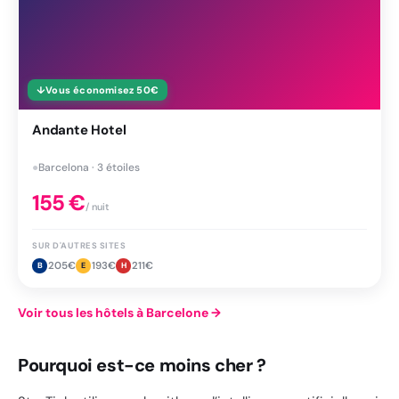
↓
Vous économisez
50
€
Andante Hotel
●
Barcelona · 3 étoiles
155
€
/ nuit
SUR D'AUTRES SITES
205
€
193
€
211
€
B
E
H
Voir tous les hôtels à Barcelone
→
Pourquoi est-ce moins cher ?