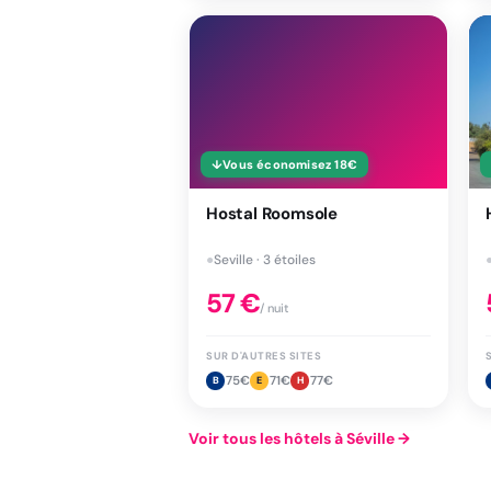
↓
Vous économisez
18
€
Hostal Roomsole
●
Seville · 3 étoiles
57
€
/ nuit
SUR D'AUTRES SITES
75
€
71
€
77
€
B
E
H
Voir tous les hôtels à Séville
→