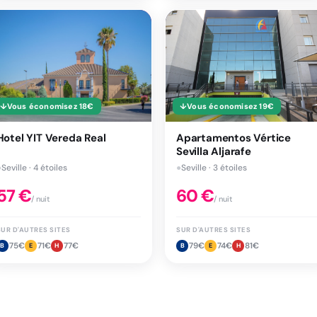
↓
Vous économisez
18
€
↓
Vous économisez
19
€
Hotel YIT Vereda Real
Apartamentos Vértice
Sevilla Aljarafe
●
Seville · 4 étoiles
●
Seville · 3 étoiles
57
€
60
€
/ nuit
/ nuit
SUR D'AUTRES SITES
SUR D'AUTRES SITES
75
€
71
€
77
€
79
€
74
€
81
€
B
E
H
B
E
H