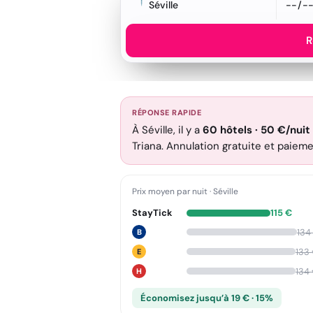
Séville
R
RÉPONSE RAPIDE
À Séville, il y a
60
hôtels
·
50
€
/nuit
Triana. Annulation gratuite et paieme
Prix moyen par nuit
·
Séville
StayTick
115
€
134
B
133
E
134
H
Économisez jusqu’à 19 € · 15%