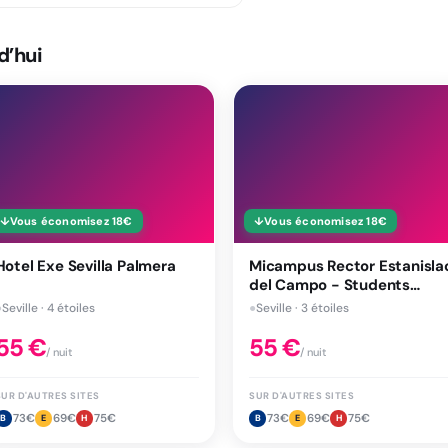
d’hui
↓
Vous économisez
18
€
↓
Vous économisez
18
€
Hotel Exe Sevilla Palmera
Micampus Rector Estanisla
del Campo - Students
Residence
●
Seville · 4 étoiles
●
Seville · 3 étoiles
55
€
55
€
/ nuit
/ nuit
SUR D'AUTRES SITES
SUR D'AUTRES SITES
73
€
69
€
75
€
73
€
69
€
75
€
B
E
H
B
E
H