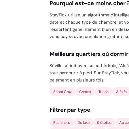
Pourquoi est-ce moins cher 
StayTick utilise un algorithme d’intell
date et chaque type de chambre, et vou
ressortent généralement bien en dessou
vous payez, avec annulation gratuite sur 
Meilleurs quartiers où dormir 
Séville séduit avec sa cathédrale, l’Alc
tout parcourir à pied. Sur StayTick, vo
paiement en plusieurs fois.
Santa Cruz
Centro
Triana
Alfalfa
Filtrer par type
Pas chers
De luxe
5 étoiles
Au ce