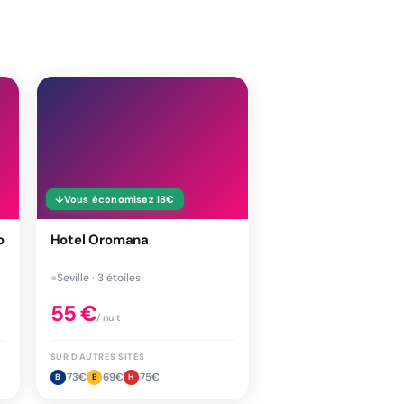
↓
Vous économisez
18
€
o
Hotel Oromana
●
Seville · 3 étoiles
55
€
/ nuit
SUR D'AUTRES SITES
73
€
69
€
75
€
B
E
H