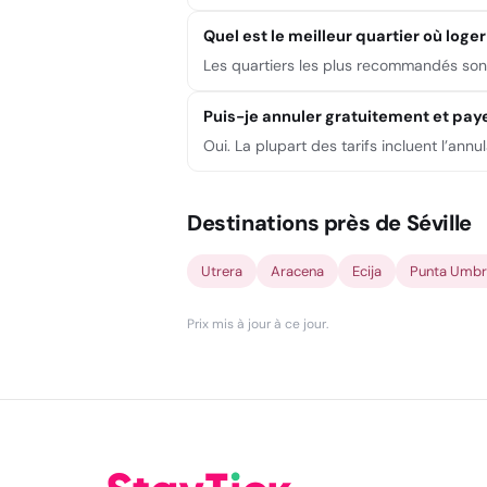
Quel est le meilleur quartier où loger 
Les quartiers les plus recommandés sont S
Puis-je annuler gratuitement et payer
Oui. La plupart des tarifs incluent l’annu
Destinations près de Séville
Utrera
Aracena
Ecija
Punta Umbr
Prix mis à jour à ce jour
.