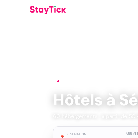
Accueil
›
Hôtels
›
Séville
Hôtels à Sé
60 hébergements · à partir de 50 €/
ARRIVÉ
DESTINATION
📍