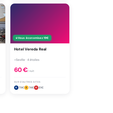
↓
Vous économisez
19
€
Hotel Vereda Real
●
Seville · 4 étoiles
60
€
/ nuit
SUR D'AUTRES SITES
79
€
74
€
81
€
B
E
H