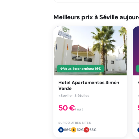
Meilleurs prix à Séville aujour
↓
Vous économisez
16
€
Hotel Apartamentos Simón
Verde
●
Seville · 3 étoiles
50
€
/ nuit
SUR D'AUTRES SITES
66
€
62
€
68
€
B
E
H