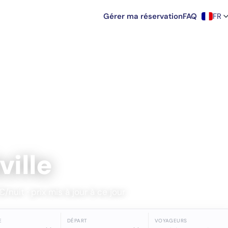
Gérer ma réservation
FAQ
FR
ville
nuit · prix mis à jour à ce jour
E
DÉPART
VOYAGEURS