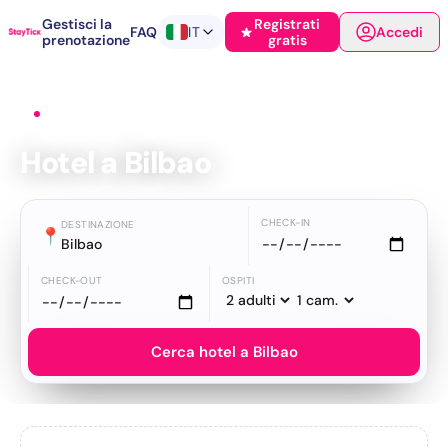
Gestisci la
Registrati
FAQ
IT
Accedi
prenotazione
gratis
Home
›
Hotel
›
Bilbao
Hotel a Bilbao
CHECK-IN
DESTINAZIONE
📍
Bilbao
CHECK-OUT
OSPITI
Cerca hotel a Bilbao