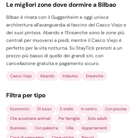
Le migliori zone dove dormire a Bilbao
Bilbao è rinata con il Guggenheim e oggi unisce
architettura all’avanguardia al fascino del Casco Viejo e
dei suoi pintxos. Abando e l’Ensanche sono le zone più
centrali per muoversi a piedi, mentre il Casco Viejo è
perfetto per la vita notturna. Su StayTick prenoti a un
prezzo più basso di quello dei grandi siti, con
cancellazione gratuita e pagamento sicuro.
Casco Viejo
Abando
Indautxu
Ensanche
Filtra per tipo
Economici
Di lusso
5 stelle
In centro
Con piscina
Che accettano animali
Per famiglie
Solo adulti
Business
Con palestra
Ville
Appartamenti
Case di campagna
Case uniche
Resort