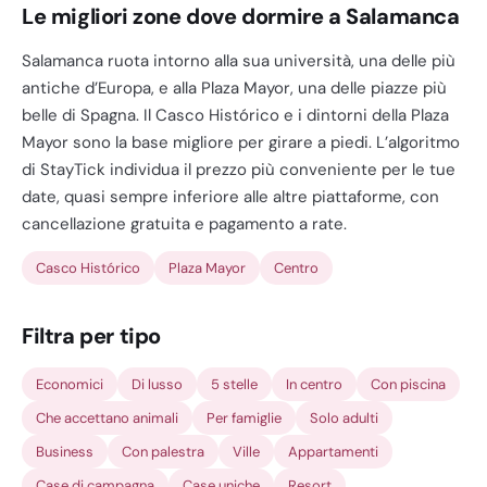
Le migliori zone dove dormire a Salamanca
Salamanca ruota intorno alla sua università, una delle più
antiche d’Europa, e alla Plaza Mayor, una delle piazze più
belle di Spagna. Il Casco Histórico e i dintorni della Plaza
Mayor sono la base migliore per girare a piedi. L’algoritmo
di StayTick individua il prezzo più conveniente per le tue
date, quasi sempre inferiore alle altre piattaforme, con
cancellazione gratuita e pagamento a rate.
Casco Histórico
Plaza Mayor
Centro
Filtra per tipo
Economici
Di lusso
5 stelle
In centro
Con piscina
Che accettano animali
Per famiglie
Solo adulti
Business
Con palestra
Ville
Appartamenti
Case di campagna
Case uniche
Resort