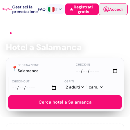
Gestisci la
Registrati
FAQ
IT
Accedi
prenotazione
gratis
Home
›
Hotel
›
Salamanca
Hotel a Salamanca
CHECK-IN
DESTINAZIONE
📍
Salamanca
CHECK-OUT
OSPITI
Cerca hotel a Salamanca