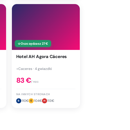
↓
Oszczędzasz
27
€
Hotel AH Agora Cáceres
●
Caceres · 4 gwiazdki
83
€
/ noc
NA INNYCH STRONACH
110
€
104
€
113
€
B
E
H