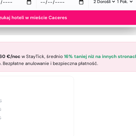
zukaj hoteli w mieście Caceres
60
€
/noc
w StayTick
, średnio
16% taniej niż na innych stronac
 Bezpłatne anulowanie i bezpieczna płatność.
€
€
€