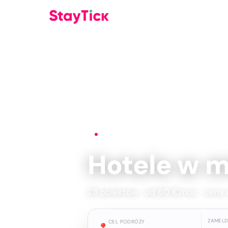
Strona główna
›
Hotele
›
Caceres
Hotele w m
28 obiektów · od 60 €/noc · ceny 
ZAMEL
CEL PODRÓŻY
📍