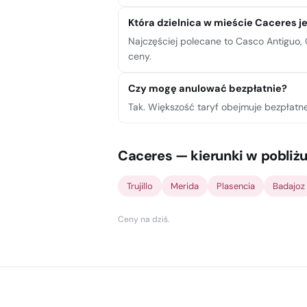
Która dzielnica w mieście Caceres j
Najczęściej polecane to Casco Antiguo,
ceny.
Czy mogę anulować bezpłatnie?
Tak. Większość taryf obejmuje bezpłatn
Caceres — kierunki w pobliż
Trujillo
Merida
Plasencia
Badajoz
Ceny na dziś
.