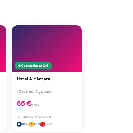
↓
Oszczędzasz
21
€
Hotel Alcántara
●
Caceres · 3 gwiazdki
65
€
/ noc
NA INNYCH STRONACH
86
€
81
€
89
€
B
E
H