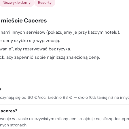
Niezwykłe domy
Resorty
w mieście Caceres
nami innych serwisów (pokazujemy je przy każdym hotelu).
e ceny szybko się wyprzedają.
owanie”, aby rezerwować bez ryzyka.
k, aby zapewnić sobie najniższą znalezioną cenę.
?
zynają się od 60 €/noc, średnio 98 € — około 16% taniej niż na inny
 Caceres?
równuje w czasie rzeczywistym miliony cen i znajduje najniższą dostę
nnych stronach.