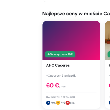
Najlepsze ceny w mieście Ca
↓
Oszczędzasz
19
€
AHC Caceres
●
Caceres · 3 gwiazdki
60
€
/ noc
NA INNYCH STRONACH
79
€
74
€
81
€
B
E
H