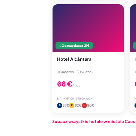
↓
Oszczędzasz
21
€
Hotel Alcántara
●
Caceres · 3 gwiazdki
66
€
/ noc
NA INNYCH STRONACH
87
€
82
€
90
€
B
E
H
Zobacz wszystkie hotele w mieście Cace