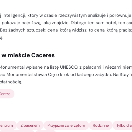
 inteligencji, który w czasie rzeczywistym analizuje i porównuje
 pokazuje najniższą, jaką znajdzie. Dlatego ten sam hotel, ten s
 Bez żadnych sztuczek: cena, którą widzisz, to cena, którą płac
ą.
g w mieście Caceres
numental wpisane na listę UNESCO, z pałacami i wieżami niema
ad Monumental stawia Cię o krok od każdego zabytku. Na StayTi
płatnością.
Centro
entrum
Z basenem
Przyjazne zwierzętom
Rodzinne
Tylko dl