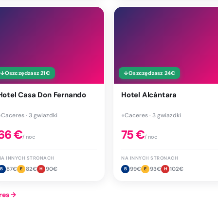
↓
Oszczędzasz
21
€
↓
Oszczędzasz
24
€
Hotel Casa Don Fernando
Hotel Alcántara
●
Caceres · 3 gwiazdki
●
Caceres · 3 gwiazdki
66
€
75
€
/ noc
/ noc
NA INNYCH STRONACH
NA INNYCH STRONACH
87
€
82
€
90
€
99
€
93
€
102
€
B
E
H
B
E
H
res
→