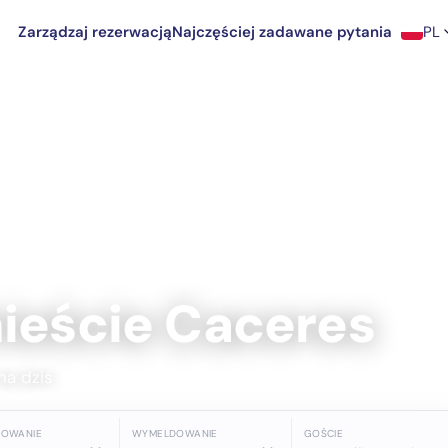
Zarządzaj rezerwacją
Najczęściej zadawane pytania
PL
ieście Caceres
na dziś
DOWANIE
WYMELDOWANIE
GOŚCIE