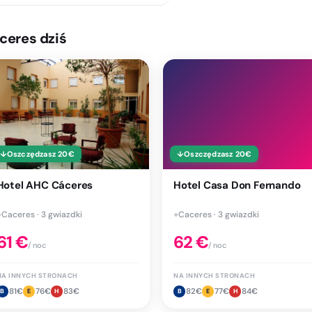
ceres dziś
↓
Oszczędzasz
20
€
↓
Oszczędzasz
20
€
Hotel AHC Cáceres
Hotel Casa Don Fernando
●
Caceres · 3 gwiazdki
●
Caceres · 3 gwiazdki
61
€
62
€
/ noc
/ noc
NA INNYCH STRONACH
NA INNYCH STRONACH
81
€
76
€
83
€
82
€
77
€
84
€
B
E
H
B
E
H