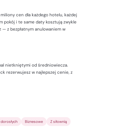
 miliony cen dla każdego hotelu, każdej
am pokój i te same daty kosztują zwykle
isz — z bezpłatnym anulowaniem w
l nietkniętymi od średniowiecza.
ck rezerwujesz w najlepszej cenie, z
a dorosłych
Biznesowe
Z siłownią