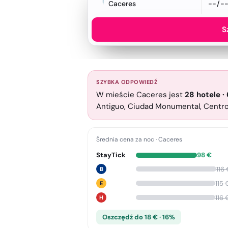
Caceres
S
SZYBKA ODPOWIEDŹ
W mieście Caceres jest
28
hotele
·
Antiguo, Ciudad Monumental, Centro.
Średnia cena za noc
·
Caceres
StayTick
98
€
116
B
115
E
116
H
Oszczędź do 18 € · 16%