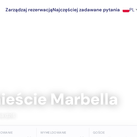
Zarządzaj rezerwacją
Najczęściej zadawane pytania
PL
ieście Marbella
na dziś
DOWANIE
WYMELDOWANIE
GOŚCIE