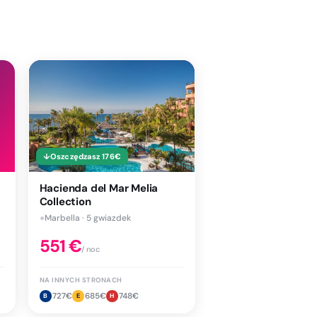
↓
Oszczędzasz
176
€
Hacienda del Mar Melia
Collection
●
Marbella · 5 gwiazdek
551
€
/ noc
NA INNYCH STRONACH
727
€
685
€
748
€
B
E
H