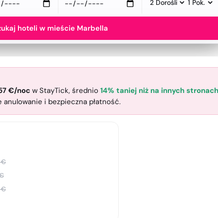
zukaj hoteli w mieście Marbella
57
€
/noc
w StayTick
, średnio
14% taniej niż na innych stronac
e anulowanie i bezpieczna płatność.
€
€
€