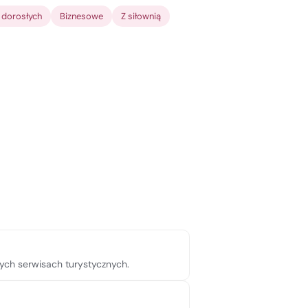
a dorosłych
Biznesowe
Z siłownią
nych serwisach turystycznych.