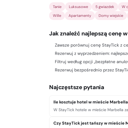
Tanie
Luksusowe
5 gwiazdek
W c
Wille
Apartamenty
Domy wiejskie
Jak znaleźć najlepszą cenę w
Zawsze porównuj cenę StayTick z ce
Rezerwuj z wyprzedzeniem: najlepsz
Filtruj według opcji „bezpłatne anul
Rezerwuj bezpośrednio przez StayTic
Najczęstsze pytania
Ile kosztuje hotel w mieście Marbell
W StayTick hotele w mieście Marbella za
Czy StayTick jest tańszy w mieście 