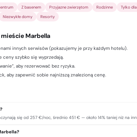
entrum
Z basenem
Przyjazne zwierzętom
Rodzinne
Tylko dl
Niezwykłe domy
Resorty
 mieście Marbella
nami innych serwisów (pokazujemy je przy każdym hotelu).
e ceny szybko się wyprzedają.
owanie”, aby rezerwować bez ryzyka.
k, aby zapewnić sobie najniższą znalezioną cenę.
a?
czynają się od 257 €/noc, średnio 451 € — około 14% taniej niż na in
Marbella?