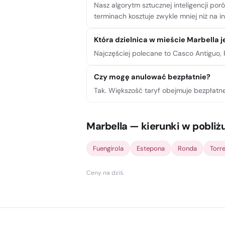
Nasz algorytm sztucznej inteligencji po
terminach kosztuje zwykle mniej niż na i
Która dzielnica w mieście Marbella j
Najczęściej polecane to Casco Antiguo, 
Czy mogę anulować bezpłatnie?
Tak. Większość taryf obejmuje bezpłatn
Marbella — kierunki w pobliż
Fuengirola
Estepona
Ronda
Torr
Ceny na dziś
.