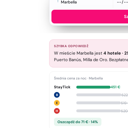
Marbella
S
SZYBKA ODPOWIEDŹ
W mieście Marbella jest
4
hotele
·
2
Puerto Banús, Milla de Oro. Bezpłatn
Średnia cena za noc
·
Marbella
StayTick
451
€
522
B
519
E
520
H
Oszczędź do 71 € · 14%