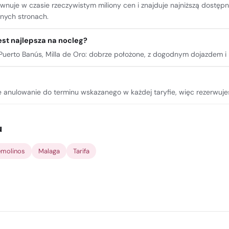
równuje w czasie rzeczywistym miliony cen i znajduje najniższą dostę
nnych stronach.
est najlepsza na nocleg?
Puerto Banús, Milla de Oro: dobrze położone, z dogodnym dojazdem i 
e anulowanie do terminu wskazanego w każdej taryfie, więc rezerwuje
u
emolinos
Malaga
Tarifa