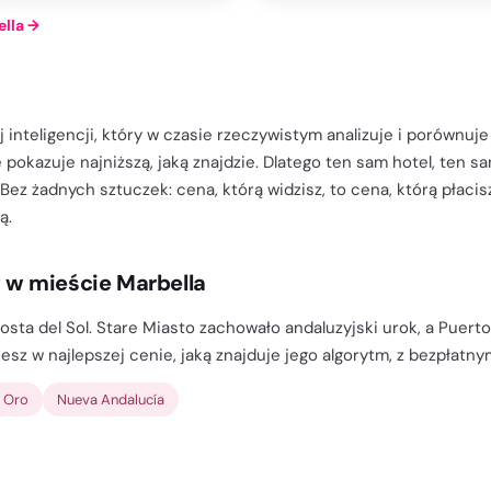
ella
→
 inteligencji, który w czasie rzeczywistym analizuje i porównuje
 pokazuje najniższą, jaką znajdzie. Dlatego ten sam hotel, ten s
 Bez żadnych sztuczek: cena, którą widzisz, to cena, którą płac
ą.
g w mieście Marbella
osta del Sol. Stare Miasto zachowało andaluzyjski urok, a Puerto
esz w najlepszej cenie, jaką znajduje jego algorytm, z bezpłatn
e Oro
Nueva Andalucía