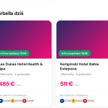
bella dziś
↓
Oszczędzasz
155
€
↓
Oszczędzasz
164
€
Las Dunas Hotel Health &
Kempinski Hotel Bahia
Spa
Estepona
●
Marbella · 5 gwiazdek
●
Marbella · 5 gwiazdek
485
€
511
€
/ noc
/ noc
NA INNYCH STRONACH
NA INNYCH STRONACH
640
€
603
€
659
€
675
€
636
€
695
€
B
E
H
B
E
H