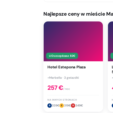
Najlepsze ceny w mieście Mar
↓
Oszczędzasz
82
€
Hotel Estepona Plaza
●
Marbella · 3 gwiazdki
257
€
/ noc
NA INNYCH STRONACH
339
€
319
€
349
€
B
E
H