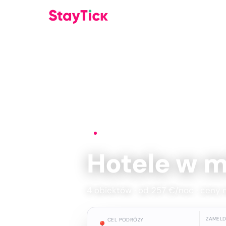
Strona główna
›
Hotele
›
Marbella
Hotele w m
4 obiektów · od 257 €/noc · ceny 
ZAMEL
CEL PODRÓŻY
📍