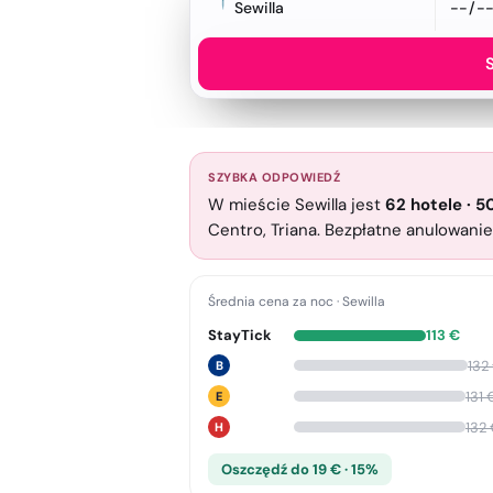
Sewilla
S
SZYBKA ODPOWIEDŹ
W mieście Sewilla jest
62
hotele
·
5
Centro, Triana. Bezpłatne anulowanie
Średnia cena za noc
·
Sewilla
StayTick
113
€
132
B
131
E
132
H
Oszczędź do 19 € · 15%