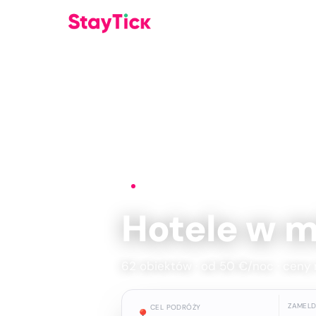
Strona główna
›
Hotele
›
Sewilla
Hotele w m
62 obiektów · od 50 €/noc · ceny 
ZAMEL
CEL PODRÓŻY
📍