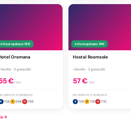
↓
Oszczędzasz
18
€
↓
Oszczędzasz
18
€
Hotel Oromana
Hostal Roomsole
●
Seville · 3 gwiazdki
●
Seville · 3 gwiazdki
55
€
57
€
/ noc
/ noc
NA INNYCH STRONACH
NA INNYCH STRONACH
73
€
69
€
75
€
75
€
71
€
77
€
B
E
H
B
E
H
la
→