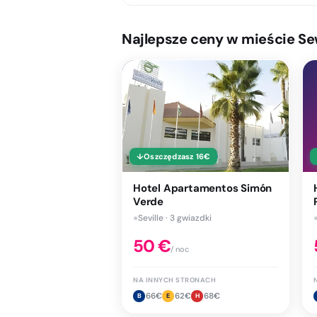
Najlepsze ceny w mieście Sew
↓
Oszczędzasz
16
€
Hotel Apartamentos Simón
Verde
●
Seville · 3 gwiazdki
50
€
/ noc
NA INNYCH STRONACH
66
€
62
€
68
€
B
E
H