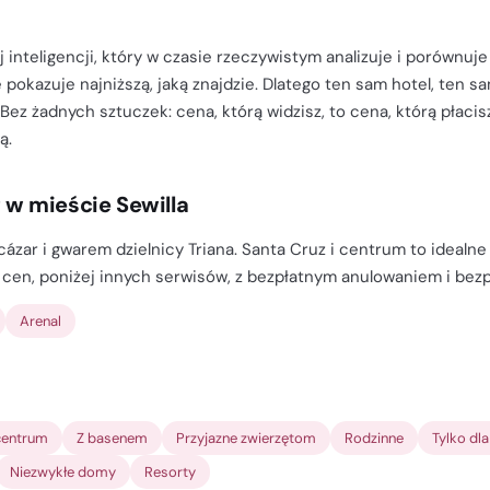
 inteligencji, który w czasie rzeczywistym analizuje i porównuje
 pokazuje najniższą, jaką znajdzie. Dlatego ten sam hotel, ten s
 Bez żadnych sztuczek: cena, którą widzisz, to cena, którą płac
ą.
g w mieście Sewilla
cázar i gwarem dzielnicy Triana. Santa Cruz i centrum to idealne
h cen, poniżej innych serwisów, z bezpłatnym anulowaniem i bezp
Arenal
entrum
Z basenem
Przyjazne zwierzętom
Rodzinne
Tylko dl
Niezwykłe domy
Resorty