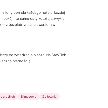
 miliony cen dla każdego hotelu, każdej
am pokój i te same daty kosztują zwykle
isz — z bezpłatnym anulowaniem w
 bazy do zwiedzania pieszo. Na StayTick
ieczną płatnością.
a dorosłych
Biznesowe
Z siłownią