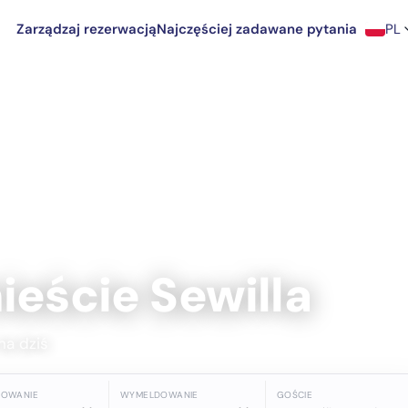
Zarządzaj rezerwacją
Najczęściej zadawane pytania
PL
ieście Sewilla
na dziś
DOWANIE
WYMELDOWANIE
GOŚCIE