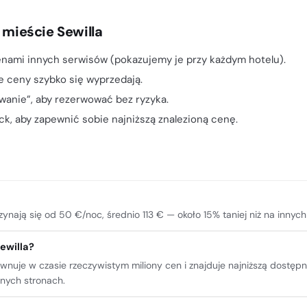
 mieście Sewilla
nami innych serwisów (pokazujemy je przy każdym hotelu).
e ceny szybko się wyprzedają.
owanie”, aby rezerwować bez ryzyka.
k, aby zapewnić sobie najniższą znalezioną cenę.
ynają się od 50 €/noc, średnio 113 € — około 15% taniej niż na innyc
ewilla?
równuje w czasie rzeczywistym miliony cen i znajduje najniższą dostę
nnych stronach.