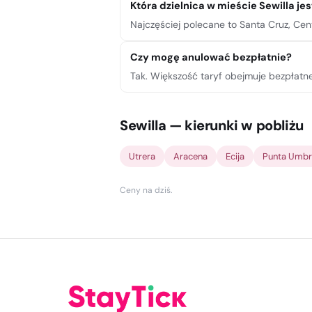
Która dzielnica w mieście Sewilla je
Najczęściej polecane to Santa Cruz, Cen
Czy mogę anulować bezpłatnie?
Tak. Większość taryf obejmuje bezpłatn
Sewilla — kierunki w pobliżu
Utrera
Aracena
Ecija
Punta Umbr
Ceny na dziś
.