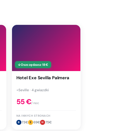
↓
Oszczędzasz
18
€
Hotel Exe Sevilla Palmera
●
Seville · 4 gwiazdki
55
€
/ noc
NA INNYCH STRONACH
73
€
69
€
75
€
B
E
H