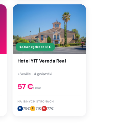
↓
Oszczędzasz
18
€
Hotel YIT Vereda Real
●
Seville · 4 gwiazdki
57
€
/ noc
NA INNYCH STRONACH
75
€
71
€
77
€
B
E
H