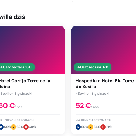
illa dziś
↓
Oszczędzasz
16
€
↓
Oszczędzasz
17
€
Hotel Cortijo Torre de la
Hospedium Hotel Blu Torre
Reina
de Sevilla
●
Seville · 3 gwiazdki
●
Seville · 3 gwiazdki
50
€
52
€
/ noc
/ noc
NA INNYCH STRONACH
NA INNYCH STRONACH
66
€
62
€
68
€
69
€
65
€
71
€
B
E
H
B
E
H