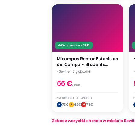
↓
Oszczędzasz
18
€
Micampus Rector Estanislao
del Campo - Students
Residence
●
Seville · 3 gwiazdki
55
€
/ noc
NA INNYCH STRONACH
73
€
69
€
75
€
B
E
H
Zobacz wszystkie hotele w mieście Sewil