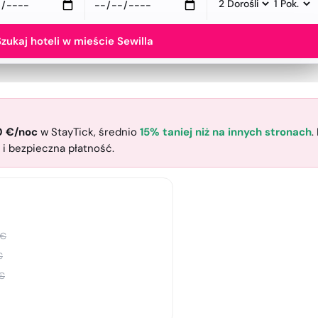
zukaj hoteli w mieście Sewilla
0
€
/noc
w StayTick
, średnio
15% taniej niż na innych stronach
.
 i bezpieczna płatność.
€
€
€