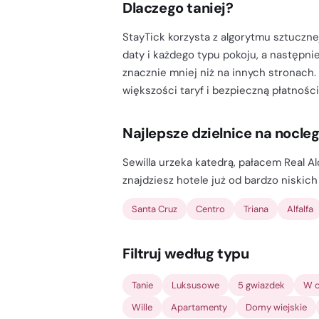
Dlaczego taniej?
StayTick korzysta z algorytmu sztucznej
daty i każdego typu pokoju, a następnie
znacznie mniej niż na innych stronach.
większości taryf i bezpieczną płatności
Najlepsze dzielnice na nocle
Sewilla urzeka katedrą, pałacem Real Al
znajdziesz hotele już od bardzo niskic
Santa Cruz
Centro
Triana
Alfalfa
Filtruj według typu
Tanie
Luksusowe
5 gwiazdek
W c
Wille
Apartamenty
Domy wiejskie