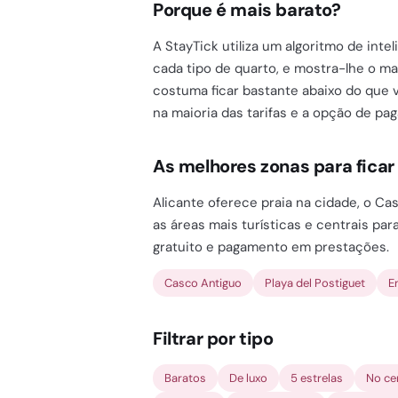
Porque é mais barato?
A StayTick utiliza um algoritmo de inte
cada tipo de quarto, e mostra-lhe o m
costuma ficar bastante abaixo do que 
na maioria das tarifas e a opção de pa
As melhores zonas para ficar
Alicante oferece praia na cidade, o Ca
as áreas mais turísticas e centrais pa
gratuito e pagamento em prestações.
Casco Antiguo
Playa del Postiguet
E
Filtrar por tipo
Baratos
De luxo
5 estrelas
No ce