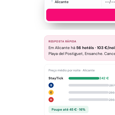
Alicante
RESPOSTA RÁPIDA
Em Alicante há
56
hotéis
·
103
€
/no
Playa del Postiguet, Ensanche. Can
Preço médio por noite
·
Alicante
StayTick
242
€
287
B
286
E
286
H
Poupe até 45 € · 16%