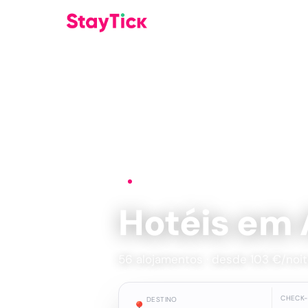
Início
›
Hotéis
›
Alicante
Hotéis em 
56 alojamentos · desde 103 €/noit
CHECK-
DESTINO
📍