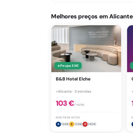
Melhores preços em Alicante
↓
Poupa
33
€
B&B Hotel Elche
●
Alicante · 3 estrelas
103
€
/ noite
NOUTROS SITES
136
€
128
€
140
€
B
E
H