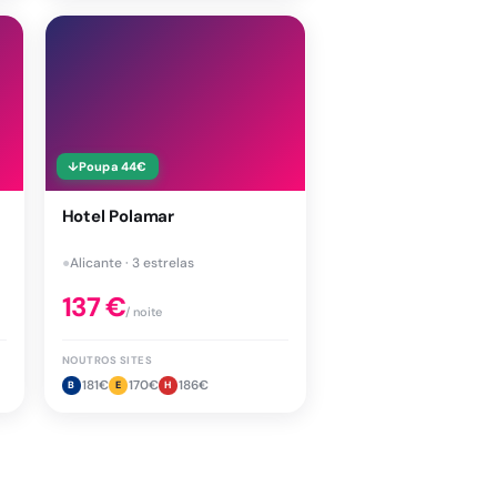
↓
Poupa
44
€
Hotel Polamar
●
Alicante · 3 estrelas
137
€
/ noite
NOUTROS SITES
181
€
170
€
186
€
B
E
H