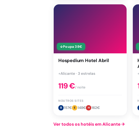
↓
Poupa
38
€
Hospedium Hotel Abril
●
Alicante · 3 estrelas
119
€
/ noite
NOUTROS SITES
157
€
148
€
162
€
B
E
H
Ver todos os hotéis em Alicante
→