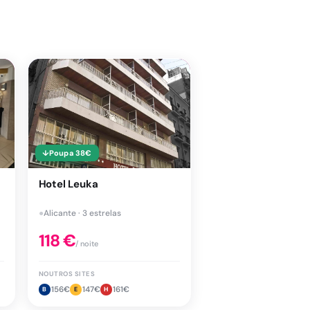
↓
Poupa
38
€
Hotel Leuka
●
Alicante · 3 estrelas
118
€
/ noite
NOUTROS SITES
156
€
147
€
161
€
B
E
H