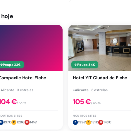
 hoje
↓
Poupa
33
€
↓
Poupa
34
€
Campanile Hotel Elche
Hotel YIT Ciudad de Elche
●
Alicante · 3 estrelas
●
Alicante · 3 estrelas
104
€
105
€
/ noite
/ noite
NOUTROS SITES
NOUTROS SITES
137
€
129
€
141
€
139
€
131
€
143
€
B
E
H
B
E
H