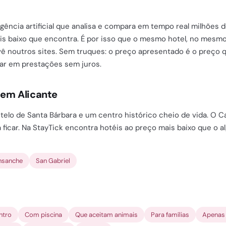
ligência artificial que analisa e compara em tempo real milhões 
ais baixo que encontra. É por isso que o mesmo hotel, no mesm
vê noutros sites. Sem truques: o preço apresentado é o preço
gar em prestações sem juros.
 em Alicante
stelo de Santa Bárbara e um centro histórico cheio de vida. O 
ra ficar. Na StayTick encontra hotéis ao preço mais baixo que o
nsanche
San Gabriel
ntro
Com piscina
Que aceitam animais
Para famílias
Apenas 