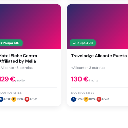
↓
Poupa
41
€
↓
Poupa
42
€
Hotel Elche Centro
Travelodge Alicante Puerto
Affiliated by Meliá
●
Alicante · 3 estrelas
●
Alicante · 3 estrelas
129
€
130
€
/ noite
/ noite
NOUTROS SITES
NOUTROS SITES
170
€
160
€
175
€
172
€
162
€
177
€
B
E
H
B
E
H