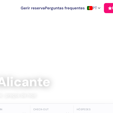
Gerir reserva
Perguntas frequentes
PT
Alicante
e · preços de hoje
IN
CHECK-OUT
HÓSPEDES