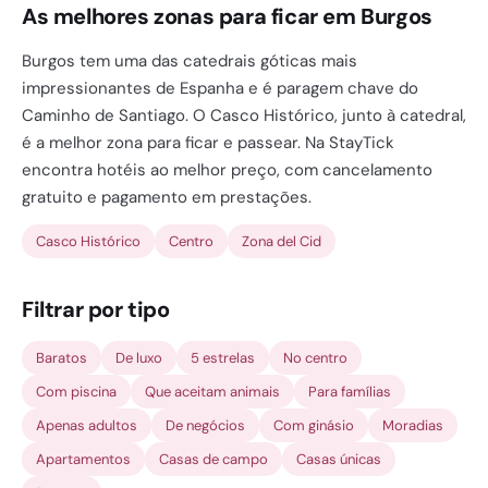
As melhores zonas para ficar em Burgos
Burgos tem uma das catedrais góticas mais
impressionantes de Espanha e é paragem chave do
Caminho de Santiago. O Casco Histórico, junto à catedral,
é a melhor zona para ficar e passear. Na StayTick
encontra hotéis ao melhor preço, com cancelamento
gratuito e pagamento em prestações.
Casco Histórico
Centro
Zona del Cid
Filtrar por tipo
Baratos
De luxo
5 estrelas
No centro
Com piscina
Que aceitam animais
Para famílias
Apenas adultos
De negócios
Com ginásio
Moradias
Apartamentos
Casas de campo
Casas únicas