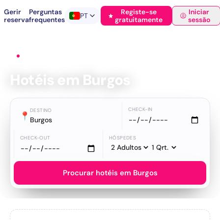
Gerir
Perguntas
Registe-se
Iniciar
PT
reserva
frequentes
gratuitamente
sessão
Início
›
Hotéis
›
Burgos
Hotéis em Burgos
CHECK-IN
DESTINO
📍
Burgos
CHECK-OUT
HÓSPEDES
Procurar hotéis em Burgos