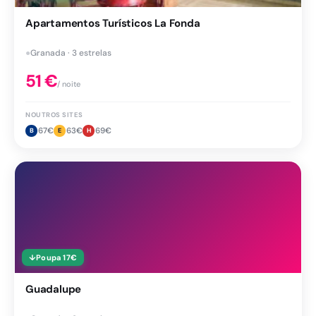
Apartamentos Turísticos La Fonda
●
Granada · 3 estrelas
51
€
/ noite
NOUTROS SITES
67
€
63
€
69
€
B
E
H
↓
Poupa
17
€
Guadalupe