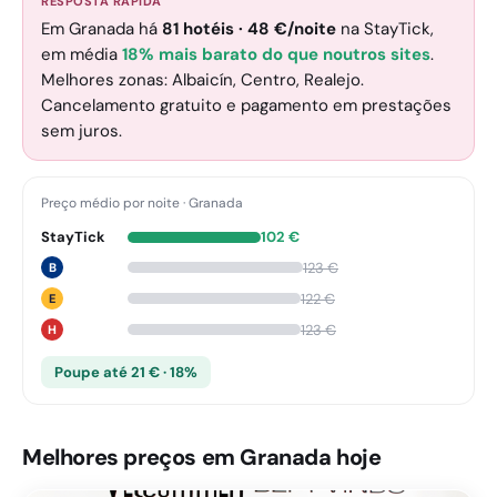
RESPOSTA RÁPIDA
Em Granada há
81
hotéis
·
48
€
/noite
na StayTick
,
em média
18% mais barato do que noutros sites
.
Melhores zonas: Albaicín, Centro, Realejo.
Cancelamento gratuito e pagamento em prestações
sem juros.
Preço médio por noite
·
Granada
StayTick
102
€
123
€
B
122
€
E
123
€
H
Poupe até 21 € · 18%
Melhores preços em Granada hoje