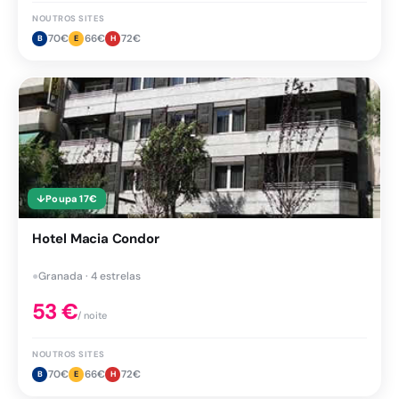
NOUTROS SITES
70
€
66
€
72
€
B
E
H
↓
Poupa
17
€
Hotel Macia Condor
●
Granada · 4 estrelas
53
€
/ noite
NOUTROS SITES
70
€
66
€
72
€
B
E
H