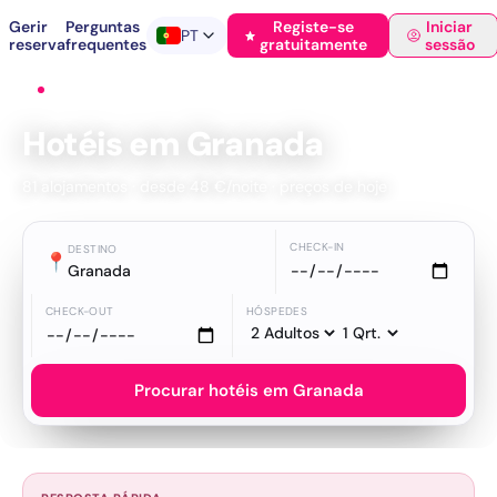
Gerir
Perguntas
Registe-se
Iniciar
PT
reserva
frequentes
gratuitamente
sessão
Início
›
Hotéis
›
Granada
Hotéis em Granada
81 alojamentos · desde 48 €/noite · preços de hoje
CHECK-IN
DESTINO
📍
Granada
CHECK-OUT
HÓSPEDES
Procurar hotéis em Granada