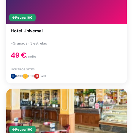
↓
Poupa
16
€
Hotel Universal
●
Granada · 3 estrelas
49
€
/ noite
NOUTROS SITES
65
€
61
€
67
€
B
E
H
↓
Poupa
16
€