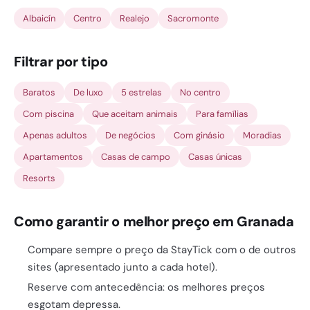
Albaicín
Centro
Realejo
Sacromonte
Filtrar por tipo
Baratos
De luxo
5 estrelas
No centro
Com piscina
Que aceitam animais
Para famílias
Apenas adultos
De negócios
Com ginásio
Moradias
Apartamentos
Casas de campo
Casas únicas
Resorts
Como garantir o melhor preço em Granada
Compare sempre o preço da StayTick com o de outros
sites (apresentado junto a cada hotel).
Reserve com antecedência: os melhores preços
esgotam depressa.