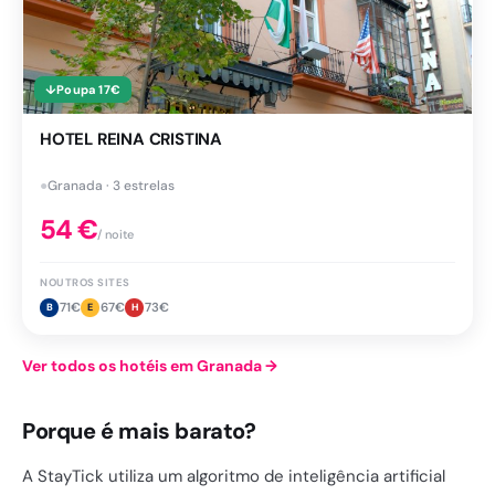
↓
Poupa
17
€
HOTEL REINA CRISTINA
●
Granada · 3 estrelas
54
€
/ noite
NOUTROS SITES
71
€
67
€
73
€
B
E
H
Ver todos os hotéis em Granada
→
Porque é mais barato?
A StayTick utiliza um algoritmo de inteligência artificial