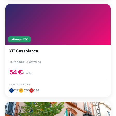
↓
Poupa
17
€
YIT Casablanca
●
Granada · 3 estrelas
54
€
/ noite
NOUTROS SITES
71
€
67
€
73
€
B
E
H