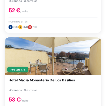
●
Granada · 3 estrelas
52
€
/ noite
NOUTROS SITES
69
€
65
€
71
€
B
E
H
↓
Poupa
17
€
Hotel Maciá Monasterio De Los Basilios
●
Granada · 3 estrelas
53
€
/ noite