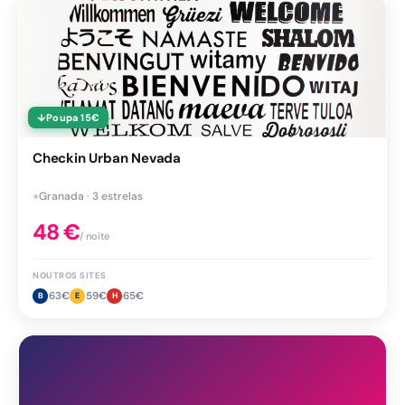
↓
Poupa
15
€
Checkin Urban Nevada
●
Granada · 3 estrelas
48
€
/ noite
NOUTROS SITES
63
€
59
€
65
€
B
E
H