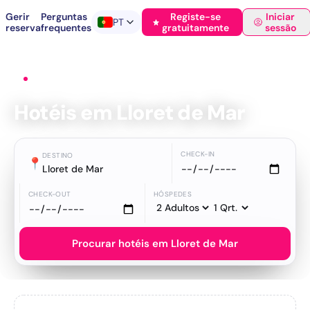
Gerir
Perguntas
Registe-se
Iniciar
PT
reserva
frequentes
gratuitamente
sessão
Início
›
Hotéis
›
Lloret de Mar
Hotéis em Lloret de Mar
CHECK-IN
DESTINO
📍
Lloret de Mar
CHECK-OUT
HÓSPEDES
Procurar hotéis em Lloret de Mar