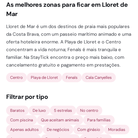
As melhores zonas para ficar em Lloret de
Mar
Lloret de Mar é um dos destinos de praia mais populares
da Costa Brava, com um passeio marítimo animado e uma
oferta hoteleira enorme. A Playa de Lloret e o Centro
concentram a vida noturna; Fenals é mais tranquila e
familiar. Na StayTick encontra o preço mais baixo, com
cancelamento gratuito e pagamento em prestações.
Centro
Playa de Lloret
Fenals
Cala Canyelles
Filtrar por tipo
Baratos
De luxo
5 estrelas
No centro
Com piscina
Que aceitam animais
Para famílias
Apenas adultos
De negócios
Com ginásio
Moradias