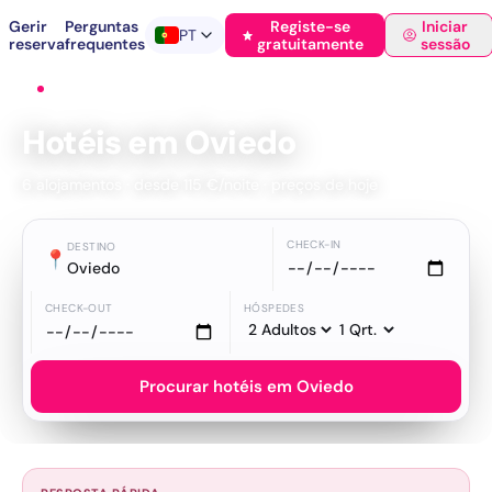
Gerir
Perguntas
Registe-se
Iniciar
PT
reserva
frequentes
gratuitamente
sessão
Início
›
Hotéis
›
Oviedo
Hotéis em Oviedo
6 alojamentos · desde 115 €/noite · preços de hoje
CHECK-IN
DESTINO
📍
Oviedo
CHECK-OUT
HÓSPEDES
Procurar hotéis em Oviedo