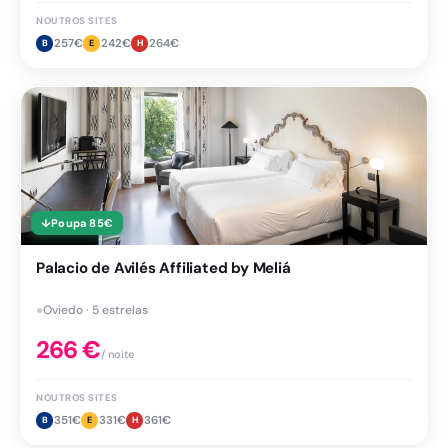
NOUTROS SITES
257
€
242
€
264
€
B
E
H
↓
Poupa
85
€
Palacio de Avilés Affiliated by Meliá
●
Oviedo · 5 estrelas
266
€
/ noite
NOUTROS SITES
351
€
331
€
361
€
B
E
H