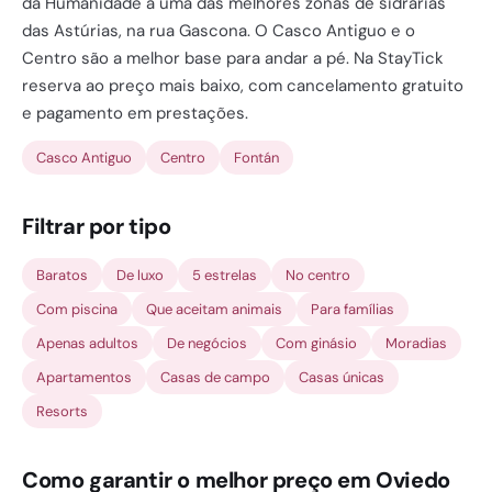
da Humanidade a uma das melhores zonas de sidrarias
das Astúrias, na rua Gascona. O Casco Antiguo e o
Centro são a melhor base para andar a pé. Na StayTick
reserva ao preço mais baixo, com cancelamento gratuito
e pagamento em prestações.
Casco Antiguo
Centro
Fontán
Filtrar por tipo
Baratos
De luxo
5 estrelas
No centro
Com piscina
Que aceitam animais
Para famílias
Apenas adultos
De negócios
Com ginásio
Moradias
Apartamentos
Casas de campo
Casas únicas
Resorts
Como garantir o melhor preço em Oviedo