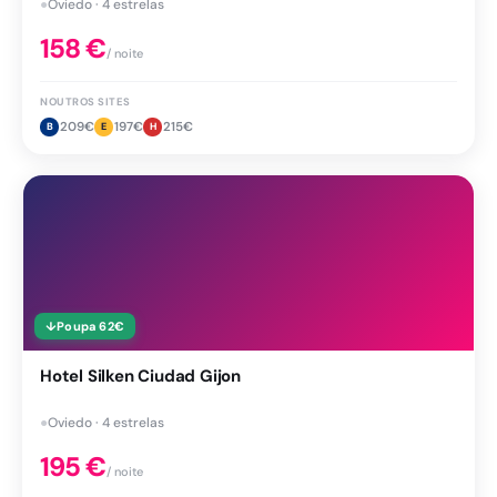
●
Oviedo · 4 estrelas
158
€
/ noite
NOUTROS SITES
209
€
197
€
215
€
B
E
H
↓
Poupa
62
€
Hotel Silken Ciudad Gijon
●
Oviedo · 4 estrelas
195
€
/ noite