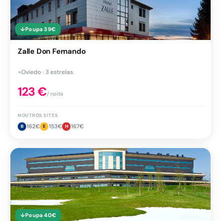
↓
Poupa
39
€
Zalle Don Fernando
●
Oviedo · 3 estrelas
123
€
/ noite
NOUTROS SITES
162
€
153
€
167
€
B
E
H
↓
Poupa
40
€