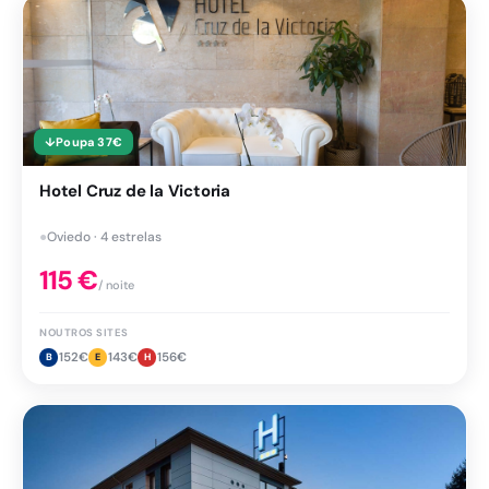
↓
Poupa
37
€
Hotel Cruz de la Victoria
●
Oviedo · 4 estrelas
115
€
/ noite
NOUTROS SITES
152
€
143
€
156
€
B
E
H