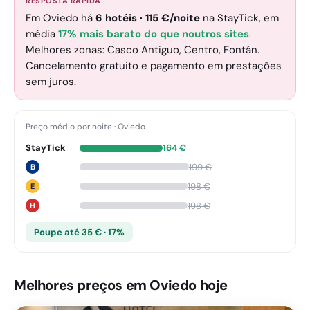
RESPOSTA RÁPIDA
Em Oviedo há
6
hotéis
·
115
€
/noite
na StayTick
, em
média
17% mais barato do que noutros sites
.
Melhores zonas: Casco Antiguo, Centro, Fontán.
Cancelamento gratuito e pagamento em prestações
sem juros.
Preço médio por noite
·
Oviedo
StayTick
164
€
199
€
B
198
€
E
198
€
H
Poupe até 35 € · 17%
Melhores preços em Oviedo hoje