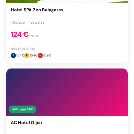
Hotel SPA Zen Balagares
●
Oviedo · 4 estrelas
124
€
/ noite
NOUTROS SITES
164
€
154
€
169
€
B
E
H
↓
Poupa
51
€
AC Hotel Gijón