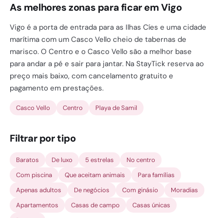
As melhores zonas para ficar em Vigo
Vigo é a porta de entrada para as Ilhas Cíes e uma cidade
marítima com um Casco Vello cheio de tabernas de
marisco. O Centro e o Casco Vello são a melhor base
para andar a pé e sair para jantar. Na StayTick reserva ao
preço mais baixo, com cancelamento gratuito e
pagamento em prestações.
Casco Vello
Centro
Playa de Samil
Filtrar por tipo
Baratos
De luxo
5 estrelas
No centro
Com piscina
Que aceitam animais
Para famílias
Apenas adultos
De negócios
Com ginásio
Moradias
Apartamentos
Casas de campo
Casas únicas