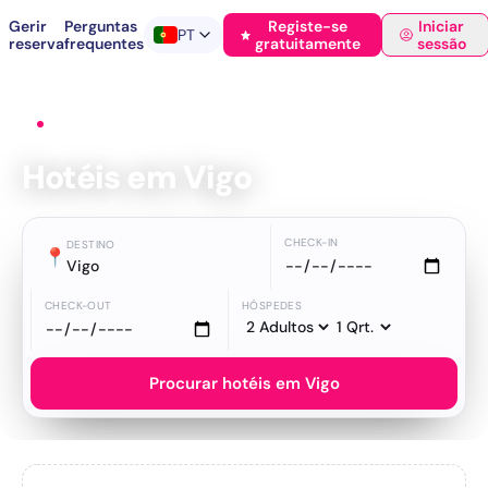
Gerir
Perguntas
Registe-se
Iniciar
PT
reserva
frequentes
gratuitamente
sessão
Início
›
Hotéis
›
Vigo
Hotéis em Vigo
CHECK-IN
DESTINO
📍
Vigo
CHECK-OUT
HÓSPEDES
Procurar hotéis em Vigo