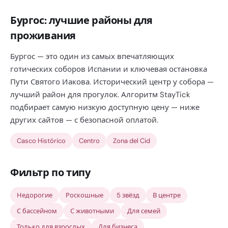
Бургос: лучшие районы для
проживания
Бургос — это один из самых впечатляющих
готических соборов Испании и ключевая остановка
Пути Святого Иакова. Исторический центр у собора —
лучший район для прогулок. Алгоритм StayTick
подбирает самую низкую доступную цену — ниже
других сайтов — с безопасной оплатой.
Casco Histórico
Centro
Zona del Cid
Фильтр по типу
Недорогие
Роскошные
5 звёзд
В центре
С бассейном
С животными
Для семей
Только для взрослых
Для бизнеса