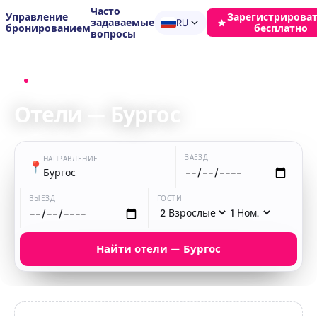
Часто
Управление
Зарегистрироват
задаваемые
RU
бронированием
бесплатно
вопросы
Главная
›
Отели
›
Бургос
Отели — Бургос
ЗАЕЗД
НАПРАВЛЕНИЕ
📍
Бургос
ВЫЕЗД
ГОСТИ
Найти отели — Бургос