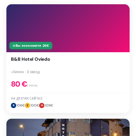
↓
Вы экономите
26
€
B&B Hotel Oviedo
●
Хихон · 3 звёзд
80
€
/ ночь
НА ДРУГИХ САЙТАХ
106
€
100
€
109
€
B
E
H