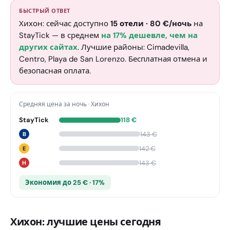
БЫСТРЫЙ ОТВЕТ
Хихон: сейчас доступно
15
отели
·
80
€
/ночь
на
StayTick
— в среднем
на 17% дешевле, чем на
других сайтах
. Лучшие районы: Cimadevilla,
Centro, Playa de San Lorenzo. Бесплатная отмена и
безопасная оплата.
Средняя цена за ночь
·
Хихон
StayTick
118
€
143
€
B
142
€
E
143
€
H
Экономия до 25 € · 17%
Хихон: лучшие цены сегодня