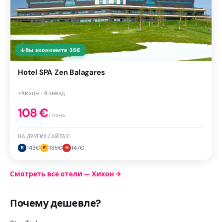
↓
Вы экономите
35
€
Hotel SPA Zen Balagares
●
Хихон · 4 звёзд
108
€
/ ночь
НА ДРУГИХ САЙТАХ
143
€
135
€
147
€
B
E
H
Смотреть все отели — Хихон
→
Почему дешевле?