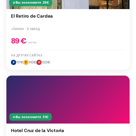
↓
Вы экономите
28
€
El Retiro de Cardea
●
Хихон · 3 звёзд
89
€
/ ночь
НА ДРУГИХ САЙТАХ
117
€
110
€
120
€
B
E
H
↓
Вы экономите
31
€
Hotel Cruz de la Victoria