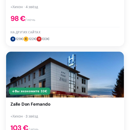
●
Хихон · 4 звёзд
98
€
/ ночь
НА ДРУГИХ САЙТАХ
129
€
122
€
133
€
B
E
H
↓
Вы экономите
33
€
Zalle Don Fernando
●
Хихон · 3 звёзд
103
€
/ ночь