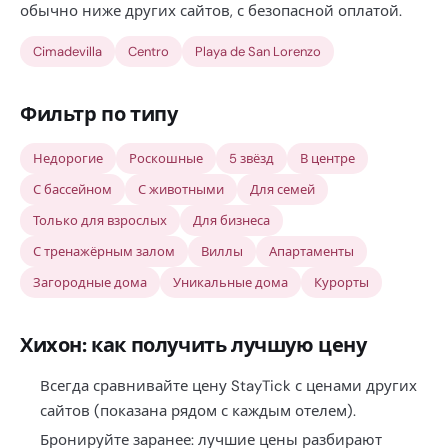
обычно ниже других сайтов, с безопасной оплатой.
Cimadevilla
Centro
Playa de San Lorenzo
Фильтр по типу
Недорогие
Роскошные
5 звёзд
В центре
С бассейном
С животными
Для семей
Только для взрослых
Для бизнеса
С тренажёрным залом
Виллы
Апартаменты
Загородные дома
Уникальные дома
Курорты
Хихон: как получить лучшую цену
Всегда сравнивайте цену StayTick с ценами других
сайтов (показана рядом с каждым отелем).
Бронируйте заранее: лучшие цены разбирают