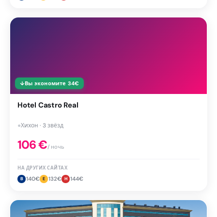
↓
Вы экономите
34
€
Hotel Castro Real
●
Хихон · 3 звёзд
106
€
/ ночь
НА ДРУГИХ САЙТАХ
140
€
132
€
144
€
B
E
H