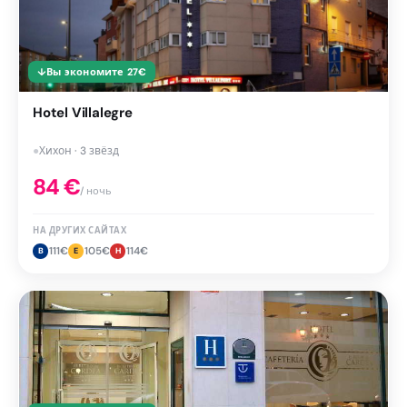
↓
Вы экономите
27
€
Hotel Villalegre
●
Хихон · 3 звёзд
84
€
/ ночь
НА ДРУГИХ САЙТАХ
111
€
105
€
114
€
B
E
H