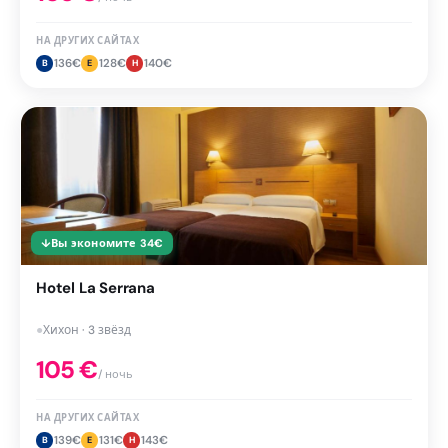
НА ДРУГИХ САЙТАХ
136
€
128
€
140
€
B
E
H
↓
Вы экономите
34
€
Hotel La Serrana
●
Хихон · 3 звёзд
105
€
/ ночь
НА ДРУГИХ САЙТАХ
139
€
131
€
143
€
B
E
H