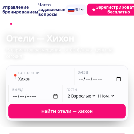
Часто
Управление
Зарегистрироват
задаваемые
RU
бронированием
бесплатно
вопросы
Главная
›
Отели
›
Хихон
Отели — Хихон
15 вариантов размещения · от 80 €/ночь · цены на
сегодня
ЗАЕЗД
НАПРАВЛЕНИЕ
📍
Хихон
ВЫЕЗД
ГОСТИ
Найти отели — Хихон