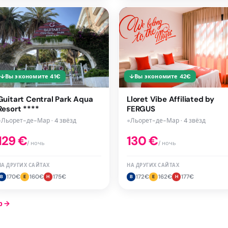
↓
Вы экономите
41
€
↓
Вы экономите
42
€
Guitart Central Park Aqua
Lloret Vibe Affiliated by
Resort ****
FERGUS
●
Льорет-де-Мар · 4 звёзд
●
Льорет-де-Мар · 4 звёзд
129
€
130
€
/ ночь
/ ночь
НА ДРУГИХ САЙТАХ
НА ДРУГИХ САЙТАХ
170
€
160
€
175
€
172
€
162
€
177
€
B
E
H
B
E
H
р
→