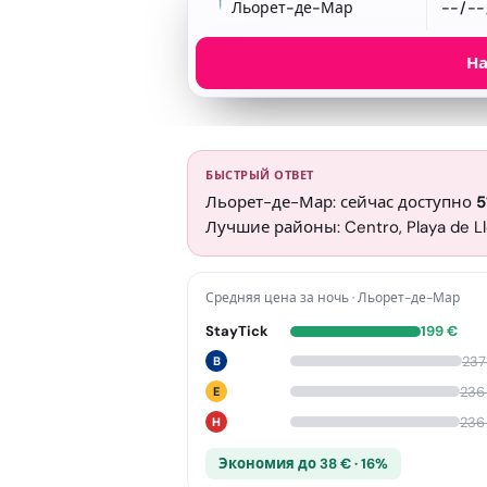
Льорет-де-Мар
На
БЫСТРЫЙ ОТВЕТ
Льорет-де-Мар: сейчас доступно
5
Лучшие районы: Centro, Playa de Ll
Средняя цена за ночь
·
Льорет-де-Мар
StayTick
199
€
237
B
236
E
236
H
Экономия до 38 € · 16%