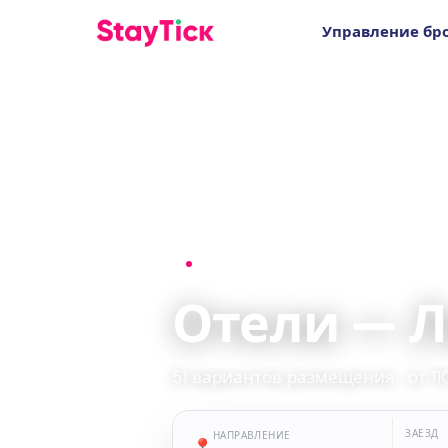
Управление бр
Главная
›
Отели
›
Льорет-де-Мар
Отели — 
51 вариантов размещения · от 11
ЗАЕЗД
НАПРАВЛЕНИЕ
📍