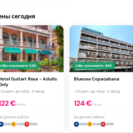
ены сегодня
↓
Вы экономите
39
€
↓
Вы экономите
40
€
Hotel Guitart Rosa - Adults
Bluesea Copacabana
Only
●
Льорет-де-Мар · 3 звёзд
●
Льорет-де-Мар · 3 звёзд
122
€
124
€
/ ночь
/ ночь
НА ДРУГИХ САЙТАХ
НА ДРУГИХ САЙТАХ
161
€
152
€
166
€
164
€
154
€
169
€
B
E
H
B
E
H