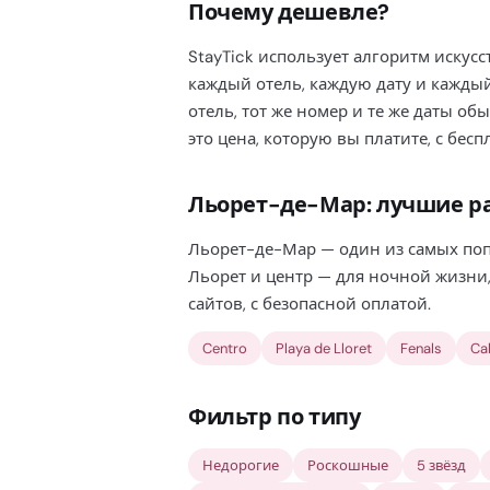
Почему дешевле?
StayTick использует алгоритм искус
каждый отель, каждую дату и кажды
отель, тот же номер и те же даты об
это цена, которую вы платите, с бе
Льорет-де-Мар: лучшие р
Льорет-де-Мар — один из самых по
Льорет и центр — для ночной жизни,
сайтов, с безопасной оплатой.
Centro
Playa de Lloret
Fenals
Ca
Фильтр по типу
Недорогие
Роскошные
5 звёзд