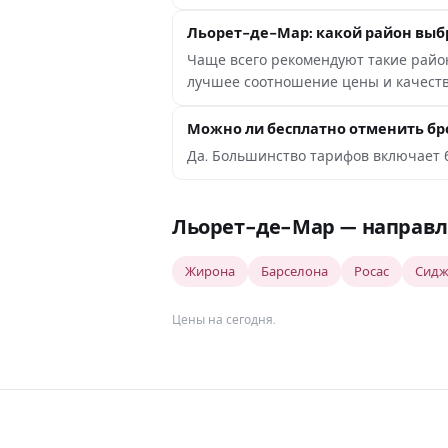
Льорет-де-Мар: какой район выб
Чаще всего рекомендуют такие районы
лучшее соотношение цены и качеств
Можно ли бесплатно отменить бр
Да. Большинство тарифов включает б
Льорет-де-Мар — направл
Жирона
Барселона
Росас
Сидж
Цены на сегодня
.