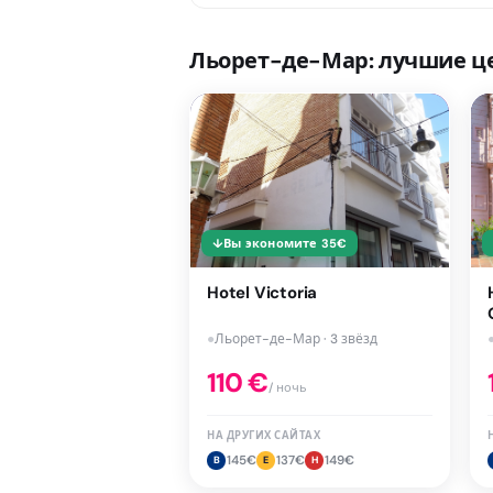
Льорет-де-Мар: лучшие ц
↓
Вы экономите
35
€
Hotel Victoria
●
Льорет-де-Мар · 3 звёзд
110
€
/ ночь
НА ДРУГИХ САЙТАХ
145
€
137
€
149
€
B
E
H