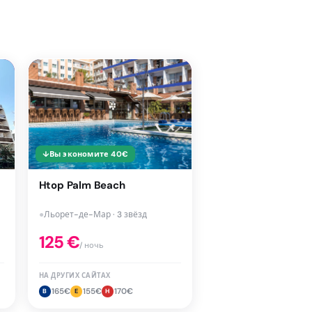
↓
Вы экономите
40
€
Htop Palm Beach
●
Льорет-де-Мар · 3 звёзд
125
€
/ ночь
НА ДРУГИХ САЙТАХ
165
€
155
€
170
€
B
E
H