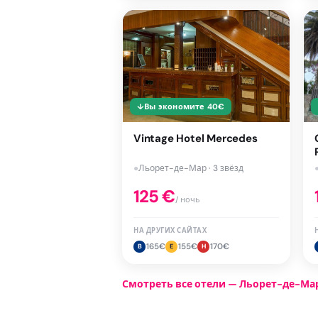
↓
Вы экономите
40
€
Vintage Hotel Mercedes
●
Льорет-де-Мар · 3 звёзд
125
€
/ ночь
НА ДРУГИХ САЙТАХ
165
€
155
€
170
€
B
E
H
Смотреть все отели — Льорет-де-Ма