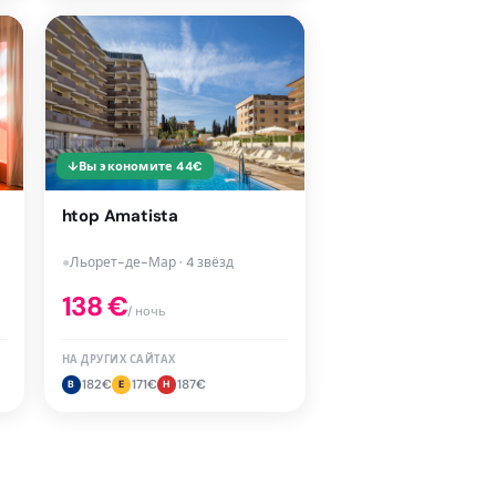
↓
Вы экономите
44
€
htop Amatista
●
Льорет-де-Мар · 4 звёзд
138
€
/ ночь
НА ДРУГИХ САЙТАХ
182
€
171
€
187
€
B
E
H