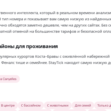
ственного интеллекта, который в реальном времени анализ
й тип номера и показывает вам самую низкую из найденных
ычно обходятся заметно дешевле, чем на других сайтах. Без 
сплатной отменой на большинстве тарифов и безопасной опл
айоны для проживания
пулярных курортов Коста-Бравы с оживлённой набережной
 Феналс тише и семейнее. StayTick находит самую низкую 
la Canyelles
В центре
С бассейном
С животными
Для семей
Только 