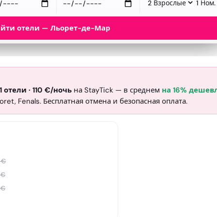
йти отели — Льорет-де-Мар
1
отели
·
110
€
/ночь
на StayTick
— в среднем
на 16% дешевл
oret, Fenals. Бесплатная отмена и безопасная оплата.
€
€
€