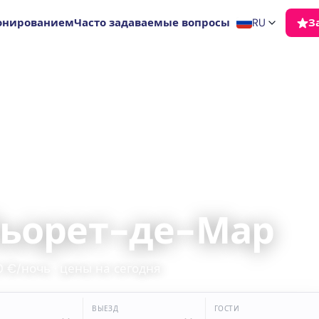
онированием
Часто задаваемые вопросы
RU
З
Льорет-де-Мар
0 €/ночь · цены на сегодня
ВЫЕЗД
ГОСТИ