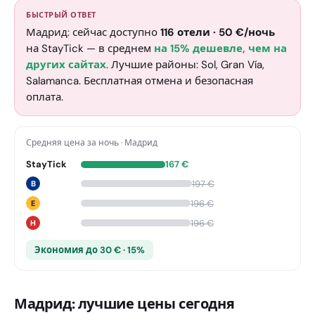
БЫСТРЫЙ ОТВЕТ
Мадрид: сейчас доступно
116
отели
·
50
€
/ночь
на StayTick
— в среднем
на 15% дешевле, чем на
других сайтах
. Лучшие районы: Sol, Gran Vía,
Salamanca. Бесплатная отмена и безопасная
оплата.
Средняя цена за ночь
·
Мадрид
StayTick
167
€
197
€
B
196
€
E
196
€
H
Экономия до 30 € · 15%
Мадрид: лучшие цены сегодня