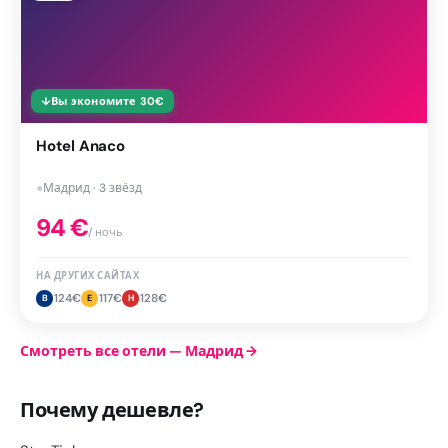
↓
Вы экономите
30
€
Hotel Anaco
●
Мадрид · 3 звёзд
94
€
/ ночь
НА ДРУГИХ САЙТАХ
124
€
117
€
128
€
B
E
H
Смотреть все отели — Мадрид
→
Почему дешевле?