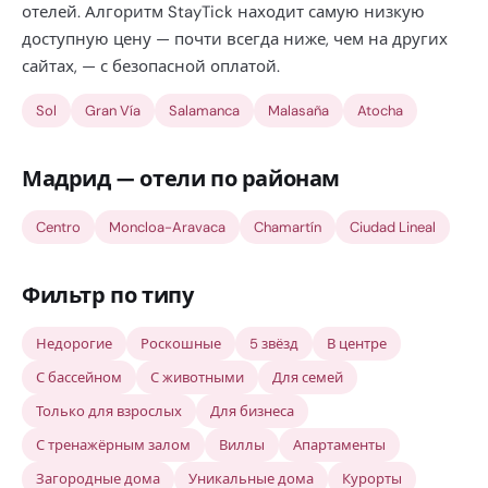
отелей. Алгоритм StayTick находит самую низкую
доступную цену — почти всегда ниже, чем на других
сайтах, — с безопасной оплатой.
Sol
Gran Vía
Salamanca
Malasaña
Atocha
Мадрид — отели по районам
Centro
Moncloa-Aravaca
Chamartín
Ciudad Lineal
Фильтр по типу
Недорогие
Роскошные
5 звёзд
В центре
С бассейном
С животными
Для семей
Только для взрослых
Для бизнеса
С тренажёрным залом
Виллы
Апартаменты
Загородные дома
Уникальные дома
Курорты