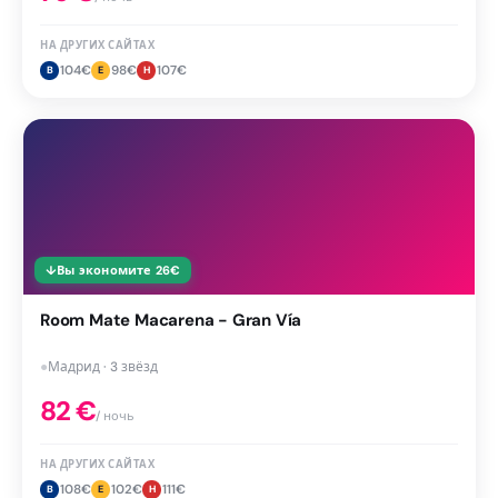
НА ДРУГИХ САЙТАХ
104
€
98
€
107
€
B
E
H
↓
Вы экономите
26
€
Room Mate Macarena - Gran Vía
●
Мадрид · 3 звёзд
82
€
/ ночь
НА ДРУГИХ САЙТАХ
108
€
102
€
111
€
B
E
H