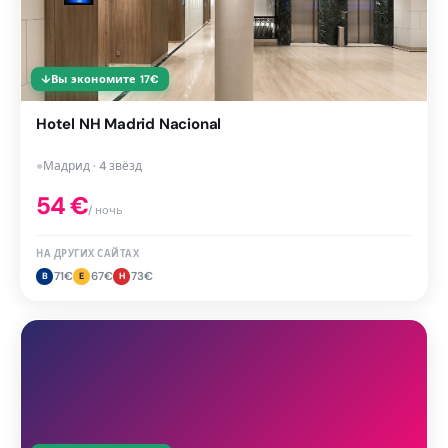
↓
Вы экономите
17
€
Hotel NH Madrid Nacional
●
Мадрид · 4 звёзд
54
€
/ ночь
НА ДРУГИХ САЙТАХ
71
€
67
€
73
€
B
E
H