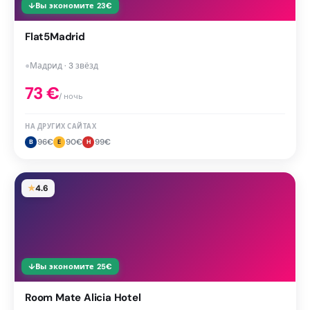
↓
Вы экономите
23
€
Flat5Madrid
●
Мадрид · 3 звёзд
73
€
/ ночь
НА ДРУГИХ САЙТАХ
96
€
90
€
99
€
B
E
H
★
4.6
↓
Вы экономите
25
€
Room Mate Alicia Hotel