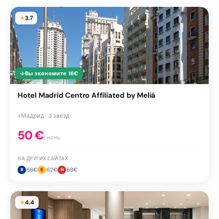
★
3.7
↓
Вы экономите
16
€
Hotel Madrid Centro Affiliated by Meliá
●
Мадрид · 3 звёзд
50
€
/ ночь
НА ДРУГИХ САЙТАХ
66
€
62
€
68
€
B
E
H
★
4.4