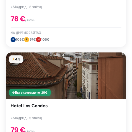
●
Мадрид · 3 звёзд
78
€
/ ночь
НА ДРУГИХ САЙТАХ
103
€
97
€
106
€
B
E
H
★
4.3
↓
Вы экономите
25
€
Hotel Los Condes
●
Мадрид · 3 звёзд
79
€
/ ночь