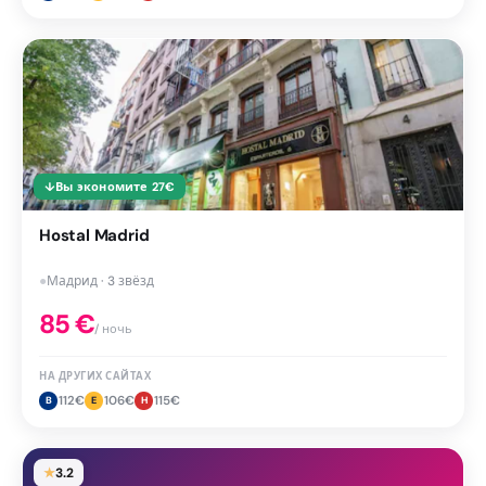
↓
Вы экономите
27
€
Hostal Madrid
●
Мадрид · 3 звёзд
85
€
/ ночь
НА ДРУГИХ САЙТАХ
112
€
106
€
115
€
B
E
H
★
3.2