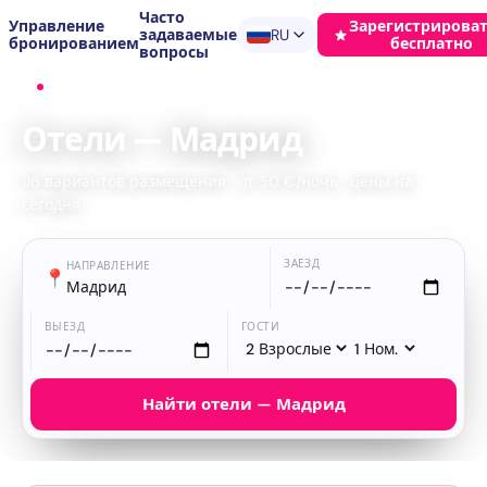
Часто
Управление
Зарегистрироват
задаваемые
RU
бронированием
бесплатно
вопросы
Главная
›
Отели
›
Мадрид
Отели — Мадрид
116 вариантов размещения · от 50 €/ночь · цены на
сегодня
ЗАЕЗД
НАПРАВЛЕНИЕ
📍
Мадрид
ВЫЕЗД
ГОСТИ
Найти отели — Мадрид