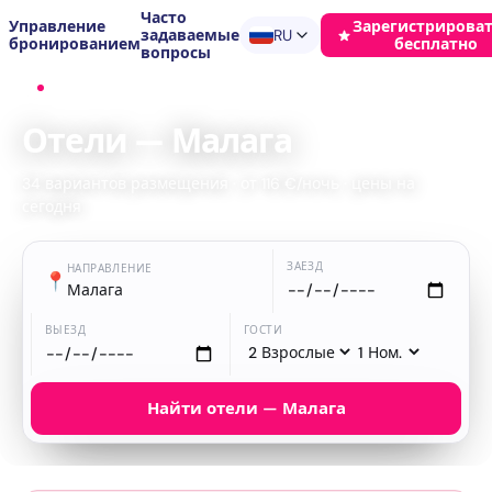
Часто
Управление
Зарегистрироват
задаваемые
RU
бронированием
бесплатно
вопросы
Главная
›
Отели
›
Малага
Отели — Малага
34 вариантов размещения · от 116 €/ночь · цены на
сегодня
ЗАЕЗД
НАПРАВЛЕНИЕ
📍
Малага
ВЫЕЗД
ГОСТИ
Найти отели — Малага