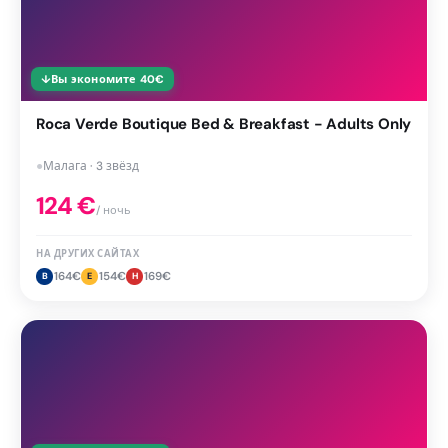
↓
Вы экономите
40
€
Roca Verde Boutique Bed & Breakfast - Adults Only
●
Малага · 3 звёзд
124
€
/ ночь
НА ДРУГИХ САЙТАХ
164
€
154
€
169
€
B
E
H