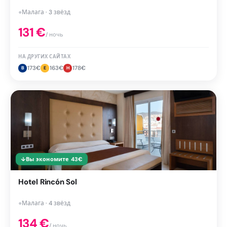
●
Малага · 3 звёзд
131
€
/ ночь
НА ДРУГИХ САЙТАХ
173
€
163
€
178
€
B
E
H
↓
Вы экономите
43
€
Hotel Rincón Sol
●
Малага · 4 звёзд
134
€
/ ночь