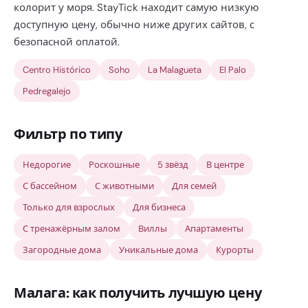
колорит у моря. StayTick находит самую низкую
доступную цену, обычно ниже других сайтов, с
безопасной оплатой.
Centro Histórico
Soho
La Malagueta
El Palo
Pedregalejo
Фильтр по типу
Недорогие
Роскошные
5 звёзд
В центре
С бассейном
С животными
Для семей
Только для взрослых
Для бизнеса
С тренажёрным залом
Виллы
Апартаменты
Загородные дома
Уникальные дома
Курорты
Малага: как получить лучшую цену