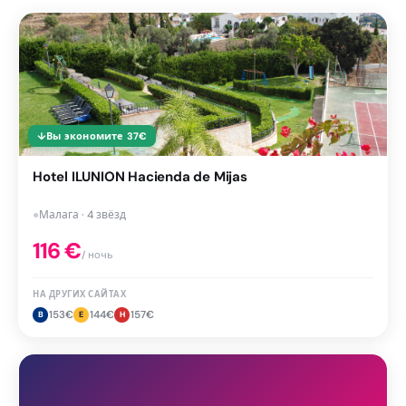
↓
Вы экономите
37
€
Hotel ILUNION Hacienda de Mijas
●
Малага · 4 звёзд
116
€
/ ночь
НА ДРУГИХ САЙТАХ
153
€
144
€
157
€
B
E
H