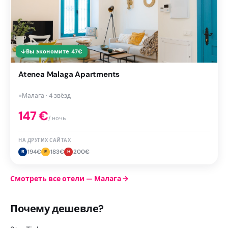
↓
Вы экономите
47
€
Atenea Malaga Apartments
●
Малага · 4 звёзд
147
€
/ ночь
НА ДРУГИХ САЙТАХ
194
€
183
€
200
€
B
E
H
Смотреть все отели — Малага
→
Почему дешевле?