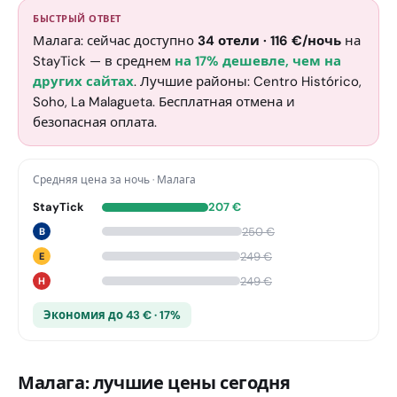
БЫСТРЫЙ ОТВЕТ
Малага: сейчас доступно
34
отели
·
116
€
/ночь
на
StayTick
— в среднем
на 17% дешевле, чем на
других сайтах
. Лучшие районы: Centro Histórico,
Soho, La Malagueta. Бесплатная отмена и
безопасная оплата.
Средняя цена за ночь
·
Малага
StayTick
207
€
250
€
B
249
€
E
249
€
H
Экономия до 43 € · 17%
Малага: лучшие цены сегодня