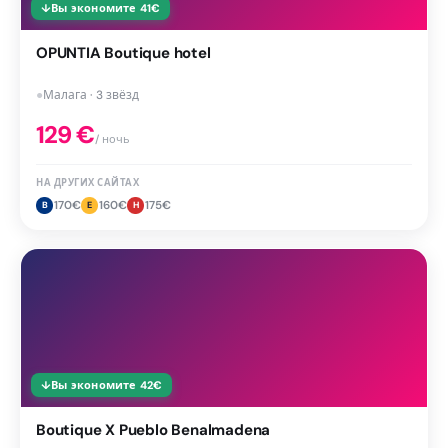
↓
Вы экономите
41
€
OPUNTIA Boutique hotel
●
Малага · 3 звёзд
129
€
/ ночь
НА ДРУГИХ САЙТАХ
170
€
160
€
175
€
B
E
H
↓
Вы экономите
42
€
Boutique X Pueblo Benalmadena