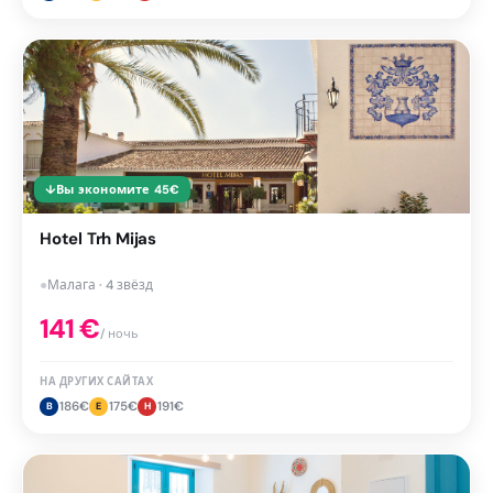
↓
Вы экономите
45
€
Hotel Trh Mijas
●
Малага · 4 звёзд
141
€
/ ночь
НА ДРУГИХ САЙТАХ
186
€
175
€
191
€
B
E
H