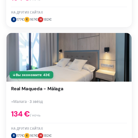
НА ДРУГИХ САЙТАХ
177
€
167
€
182
€
B
E
H
↓
Вы экономите
43
€
Real Maqueda - Málaga
●
Малага · 3 звёзд
134
€
/ ночь
НА ДРУГИХ САЙТАХ
177
€
167
€
182
€
B
E
H