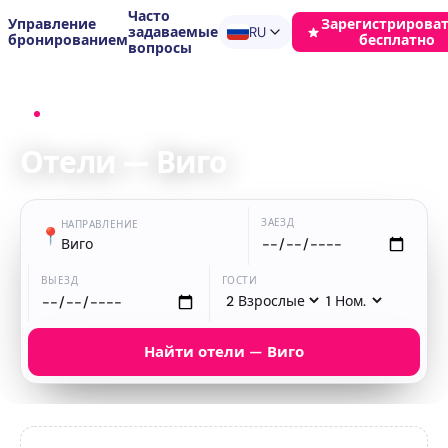
Часто
Управление
Зарегистрироват
задаваемые
RU
бронированием
бесплатно
вопросы
Главная
›
Отели
›
Виго
Отели — Виго
ЗАЕЗД
НАПРАВЛЕНИЕ
📍
Виго
ВЫЕЗД
ГОСТИ
Найти отели — Виго