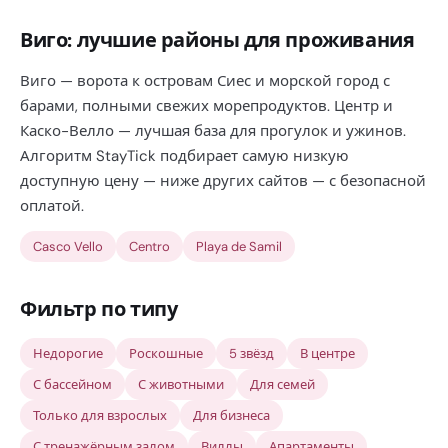
Виго: лучшие районы для проживания
Виго — ворота к островам Сиес и морской город с
барами, полными свежих морепродуктов. Центр и
Каско-Велло — лучшая база для прогулок и ужинов.
Алгоритм StayTick подбирает самую низкую
доступную цену — ниже других сайтов — с безопасной
оплатой.
Casco Vello
Centro
Playa de Samil
Фильтр по типу
Недорогие
Роскошные
5 звёзд
В центре
С бассейном
С животными
Для семей
Только для взрослых
Для бизнеса
С тренажёрным залом
Виллы
Апартаменты