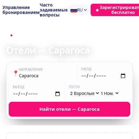
Часто
Управление
Зарегистрироват
задаваемые
RU
бронированием
бесплатно
вопросы
Главная
›
Отели
›
Сарагоса
Отели — Сарагоса
ЗАЕЗД
НАПРАВЛЕНИЕ
📍
Сарагоса
ВЫЕЗД
ГОСТИ
Найти отели — Сарагоса