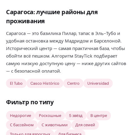
Сарагоса: лучшие районы для
проживания
Сарагоса — это базилика Пилар, тапас в Эль-Тубо и
удобная остановка между Мадридом и Барселоной.
Исторический центр — самая практичная база, чтобы
обойти всё пешком. Алгоритм StayTick подбирает
самую низкую доступную цену — ниже других сайтов
— с безопасной оплатой.
El Tubo
Casco Histórico
Centro
Universidad
Фильтр по типу
Недорогие
Роскошные
5 звёзд
В центре
С бассейном
С животными
Для семей
Только для взрослых
Для бизнеса