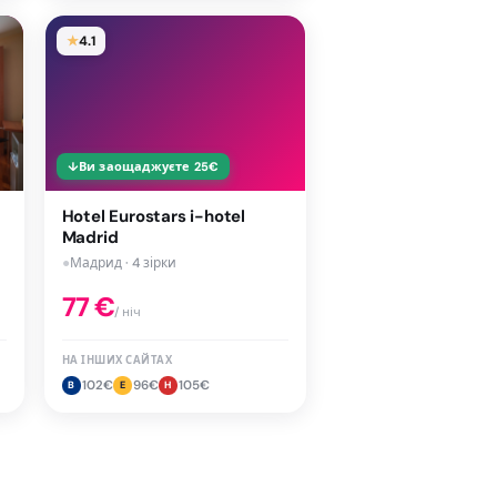
★
4.1
↓
Ви заощаджуєте
25
€
Hotel Eurostars i-hotel
Madrid
●
Мадрид · 4 зірки
77
€
/ ніч
НА ІНШИХ САЙТАХ
102
€
96
€
105
€
B
E
H