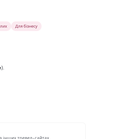
слих
Для бізнесу
).
на інших тревел-сайтах.