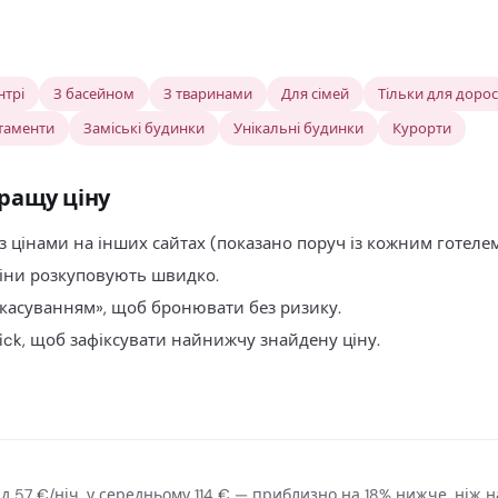
нтрі
З басейном
З тваринами
Для сімей
Тільки для доро
таменти
Заміські будинки
Унікальні будинки
Курорти
ращу ціну
з цінами на інших сайтах (показано поруч із кожним готелем
ціни розкуповують швидко.
скасуванням», щоб бронювати без ризику.
ck, щоб зафіксувати найнижчу знайдену ціну.
від 57 €/ніч, у середньому 114 € — приблизно на 18% нижче, ніж 