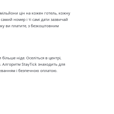
 мільйони цін на кожен готель, кожну
самий номер і ті самі дати зазвичай
яку ви платите, з безкоштовним
більше ніде. Оселіться в центрі,
в. Алгоритм StayTick знаходить для
уванням і безпечною оплатою.