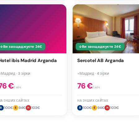
↓
Ви заощаджуєте
24
€
↓
Ви заощаджуєте
24
€
Hotel ibis Madrid Arganda
Sercotel AB Arganda
●
Мадрид · 3 зірки
●
Мадрид · 4 зірки
76
€
76
€
/ ніч
/ ніч
НА ІНШИХ САЙТАХ
НА ІНШИХ САЙТАХ
100
€
94
€
103
€
100
€
94
€
103
€
B
E
H
B
E
H