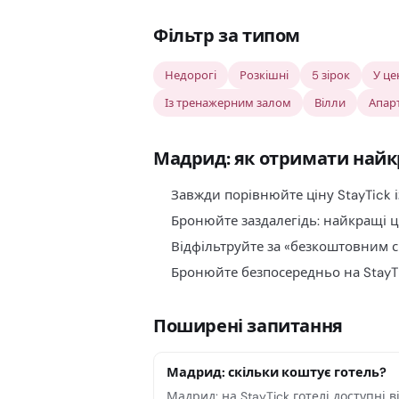
Фільтр за типом
Недорогі
Розкішні
5 зірок
У це
Із тренажерним залом
Вілли
Апар
Мадрид: як отримати найк
Завжди порівнюйте ціну StayTick і
Бронюйте заздалегідь: найкращі 
Відфільтруйте за «безкоштовним 
Бронюйте безпосередньо на StayTi
Поширені запитання
Мадрид: скільки коштує готель?
Мадрид: на StayTick готелі доступні 