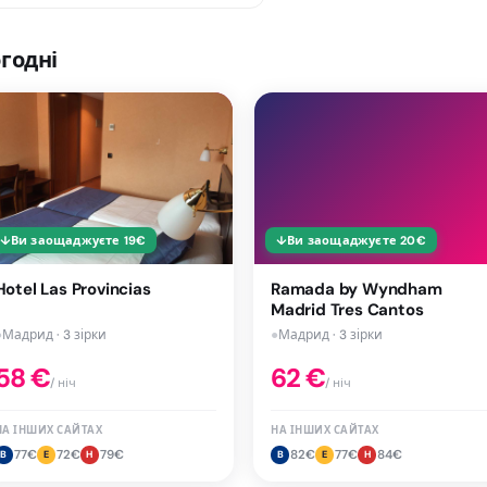
годні
↓
Ви заощаджуєте
19
€
↓
Ви заощаджуєте
20
€
Hotel Las Provincias
Ramada by Wyndham
Madrid Tres Cantos
●
Мадрид · 3 зірки
●
Мадрид · 3 зірки
58
€
62
€
/ ніч
/ ніч
НА ІНШИХ САЙТАХ
НА ІНШИХ САЙТАХ
77
€
72
€
79
€
82
€
77
€
84
€
B
E
H
B
E
H