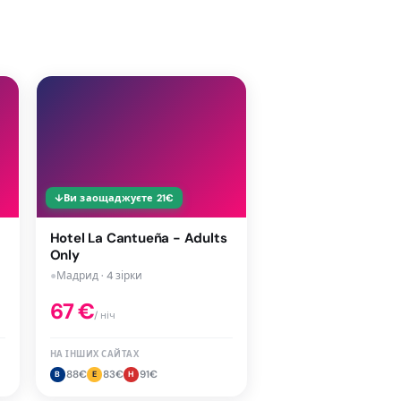
↓
Ви заощаджуєте
21
€
Hotel La Cantueña - Adults
Only
●
Мадрид · 4 зірки
67
€
/ ніч
НА ІНШИХ САЙТАХ
88
€
83
€
91
€
B
E
H