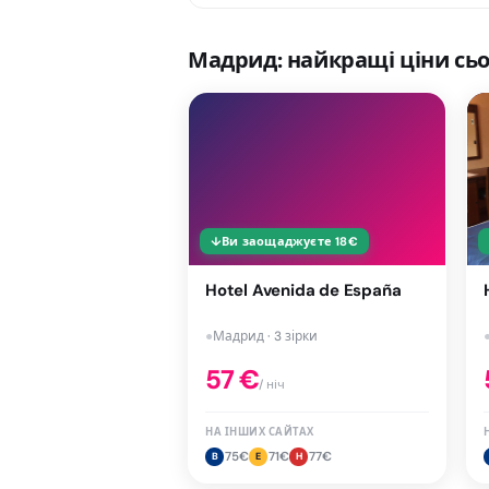
Мадрид: найкращі ціни сьо
↓
Ви заощаджуєте
18
€
Hotel Avenida de España
●
Мадрид · 3 зірки
57
€
/ ніч
НА ІНШИХ САЙТАХ
75
€
71
€
77
€
B
E
H