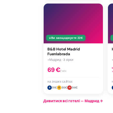
↓
Ви заощаджуєте
22
€
B&B Hotel Madrid
Fuenlabrada
●
Мадрид · 3 зірки
69
€
/ ніч
НА ІНШИХ САЙТАХ
91
€
86
€
94
€
B
E
H
Дивитися всі готелі — Мадрид
→