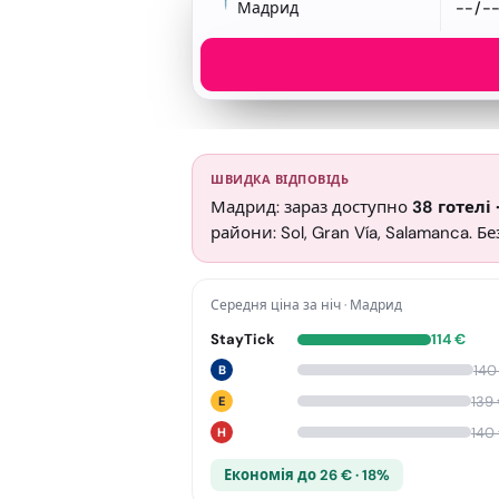
Мадрид
ШВИДКА ВІДПОВІДЬ
Мадрид: зараз доступно
38
готелі
райони: Sol, Gran Vía, Salamanca. 
Середня ціна за ніч
·
Мадрид
StayTick
114
€
140
B
139
E
140
H
Економія до 26 € · 18%