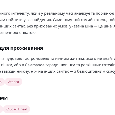
ного інтелекту, який у реальному часі аналізує та порівнює
вам найнижчу зі знайдених. Саме тому той самий готель, той 
інших сайтах. Без прихованих умов: указана ціна — це ціна, 
 безпечною оплатою.
 для проживання
 з чудовою гастрономією та нічним життям, якого не знайти 
ти пішки, або в Salamanca заради шопінгу та розкішних готелі
 завжди нижчу, ніж на інших сайтах — з безкоштовним скас
a
Atocha
ами
Ciudad Lineal