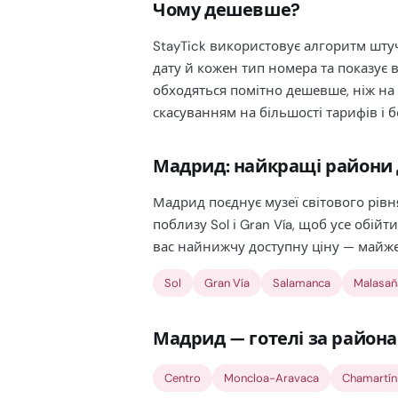
Чому дешевше?
StayTick використовує алгоритм штуч
дату й кожен тип номера та показує 
обходяться помітно дешевше, ніж на 
скасуванням на більшості тарифів і
Мадрид: найкращі райони
Мадрид поєднує музеї світового рівня
поблизу Sol і Gran Vía, щоб усе обій
вас найнижчу доступну ціну — майже
Sol
Gran Vía
Salamanca
Malasañ
Мадрид — готелі за район
Centro
Moncloa-Aravaca
Chamartín