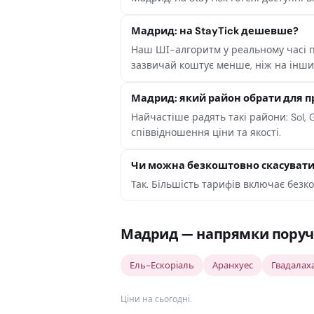
Мадрид: на StayTick дешевше?
Наш ШІ-алгоритм у реальному часі по
зазвичай коштує менше, ніж на інши
Мадрид: який район обрати для 
Найчастіше радять такі райони: Sol,
співвідношення ціни та якості.
Чи можна безкоштовно скасуват
Так. Більшість тарифів включає безк
Мадрид — напрямки поруч
Ель-Ескоріаль
Аранхуес
Гвадалах
Ціни на сьогодні
.