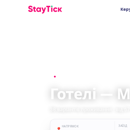
Кер
Головна
›
Готелі
›
Мадрид
Готелі — 
38 варіантів проживання · від 57 
ЗАЇЗД
НАПРЯМОК
📍