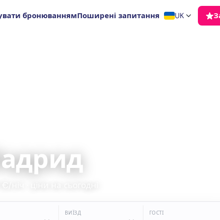
увати бронюванням
Поширені запитання
UK
З
Мадрид
€/ніч · ціни на сьогодні
ВИЇЗД
ГОСТІ