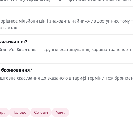
рівнює мільйони цін і знаходить найнижчу з доступних, тому то
х сайтах.
проживання?
 Gran Vía, Salamanca — зручне розташування, хороша транспортн
и бронювання?
оштовне скасування до вказаного в тарифі терміну, тож бронюєте
ара
Толедо
Сеговія
Авіла