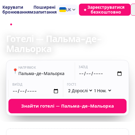
Керувати
Поширені
Зареєструватися
UK
бронюванням
запитання
безкоштовно
Головна
›
Готелі
›
Пальма-де-Мальорка
Готелі — Пальма-де-
Мальорка
ЗАЇЗД
НАПРЯМОК
📍
Пальма-де-Мальорка
ВИЇЗД
ГОСТІ
Знайти готелі — Пальма-де-Мальорка