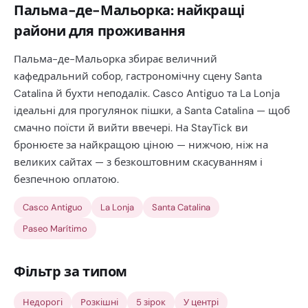
Пальма-де-Мальорка: найкращі
райони для проживання
Пальма-де-Мальорка збирає величний
кафедральний собор, гастрономічну сцену Santa
Catalina й бухти неподалік. Casco Antiguo та La Lonja
ідеальні для прогулянок пішки, а Santa Catalina — щоб
смачно поїсти й вийти ввечері. На StayTick ви
бронюєте за найкращою ціною — нижчою, ніж на
великих сайтах — з безкоштовним скасуванням і
безпечною оплатою.
Casco Antiguo
La Lonja
Santa Catalina
Paseo Marítimo
Фільтр за типом
Недорогі
Розкішні
5 зірок
У центрі