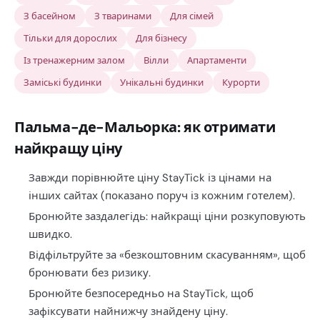
З басейном
З тваринами
Для сімей
Тільки для дорослих
Для бізнесу
Із тренажерним залом
Вілли
Апартаменти
Заміські будинки
Унікальні будинки
Курорти
Пальма-де-Мальорка: як отримати
найкращу ціну
Завжди порівнюйте ціну StayTick із цінами на
інших сайтах (показано поруч із кожним готелем).
Бронюйте заздалегідь: найкращі ціни розкуповують
швидко.
Відфільтруйте за «безкоштовним скасуванням», щоб
бронювати без ризику.
Бронюйте безпосередньо на StayTick, щоб
зафіксувати найнижчу знайдену ціну.