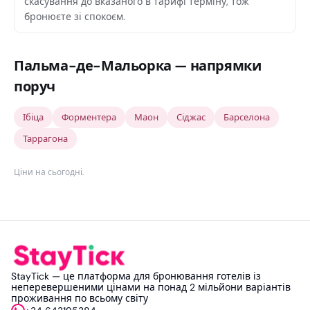
скасування до вказаного в тарифі терміну, тож
бронюєте зі спокоєм.
Пальма-де-Мальорка — напрямки
поруч
Ібіца
Форментера
Маон
Сіджас
Барселона
Таррагона
Ціни на сьогодні
.
StayTick — це платформа для бронювання готелів із
неперевершеними цінами на понад 2 мільйони варіантів
проживання по всьому світу