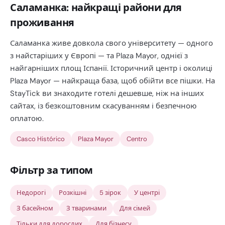
Саламанка: найкращі райони для
проживання
Саламанка живе довкола свого університету — одного
з найстаріших у Європі — та Plaza Mayor, однієї з
найгарніших площ Іспанії. Історичний центр і околиці
Plaza Mayor — найкраща база, щоб обійти все пішки. На
StayTick ви знаходите готелі дешевше, ніж на інших
сайтах, із безкоштовним скасуванням і безпечною
оплатою.
Casco Histórico
Plaza Mayor
Centro
Фільтр за типом
Недорогі
Розкішні
5 зірок
У центрі
З басейном
З тваринами
Для сімей
Тільки для дорослих
Для бізнесу