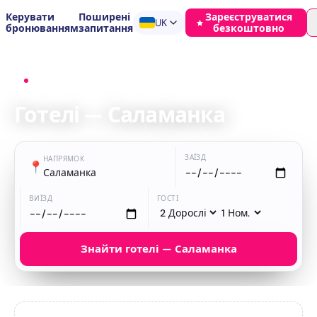
Керувати
Поширені
Зареєструватися
UK
бронюванням
запитання
безкоштовно
Головна
›
Готелі
›
Саламанка
Готелі — Саламанка
ЗАЇЗД
НАПРЯМОК
📍
Саламанка
ВИЇЗД
ГОСТІ
Знайти готелі — Саламанка