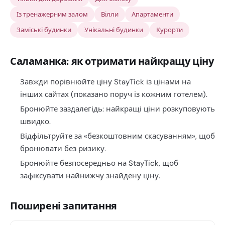
Із тренажерним залом
Вілли
Апартаменти
Заміські будинки
Унікальні будинки
Курорти
Саламанка: як отримати найкращу ціну
Завжди порівнюйте ціну StayTick із цінами на
інших сайтах (показано поруч із кожним готелем).
Бронюйте заздалегідь: найкращі ціни розкуповують
швидко.
Відфільтруйте за «безкоштовним скасуванням», щоб
бронювати без ризику.
Бронюйте безпосередньо на StayTick, щоб
зафіксувати найнижчу знайдену ціну.
Поширені запитання