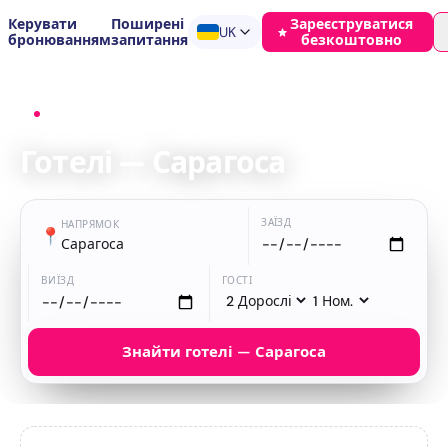
Керувати
Поширені
Зареєструватися
UK
бронюванням
запитання
безкоштовно
Головна
›
Готелі
›
Сарагоса
Готелі — Сарагоса
ЗАЇЗД
НАПРЯМОК
📍
Сарагоса
ВИЇЗД
ГОСТІ
Знайти готелі — Сарагоса