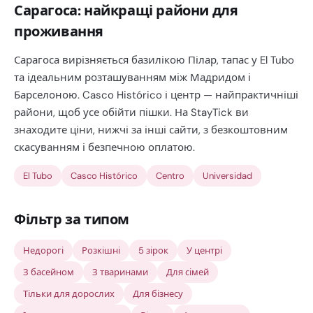
Сарагоса: найкращі райони для
проживання
Сарагоса вирізняється базилікою Пілар, тапас у El Tubo
та ідеальним розташуванням між Мадридом і
Барселоною. Casco Histórico і центр — найпрактичніші
райони, щоб усе обійти пішки. На StayTick ви
знаходите ціни, нижчі за інші сайти, з безкоштовним
скасуванням і безпечною оплатою.
El Tubo
Casco Histórico
Centro
Universidad
Фільтр за типом
Недорогі
Розкішні
5 зірок
У центрі
З басейном
З тваринами
Для сімей
Тільки для дорослих
Для бізнесу