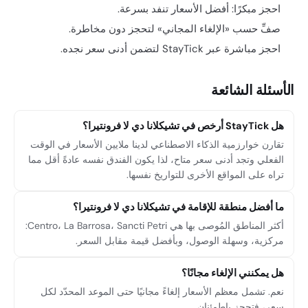
احجز مبكرًا: أفضل الأسعار تنفد بسرعة.
صفِّ حسب «الإلغاء المجاني» لتحجز دون مخاطرة.
احجز مباشرة عبر StayTick لتضمن أدنى سعر نجده.
الأسئلة الشائعة
هل StayTick أرخص في تشيكلانا دي لا فرونتيرا؟
تقارن خوارزمية الذكاء الاصطناعي لدينا ملايين الأسعار في الوقت
الفعلي وتجد أدنى سعر متاح، لذا يكون الفندق نفسه عادةً أقل مما
تراه على المواقع الأخرى للتواريخ نفسها.
ما أفضل منطقة للإقامة في تشيكلانا دي لا فرونتيرا؟
أكثر المناطق المُوصى بها هي Centro، La Barrosa، Sancti Petri:
مركزية، وسهلة الوصول، وبأفضل قيمة مقابل السعر.
هل يمكنني الإلغاء مجانًا؟
نعم. تشمل معظم الأسعار إلغاءً مجانيًا حتى الموعد المحدّد لكل
سعر، فتحجز باطمئنان.