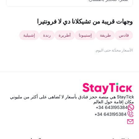
وجهات قريبة من تشيكلانا دي لا فرونتيرا
قادس
طريفة
إستيبونا
أطريرة
رندة
إشبيلية
الأسعار محدّثة حتى اليوم
.
StayTick هي منصة حجز فنادق بأسعار لا تُضاهى على أكثر من مليوني
مكان إقامة حول العالم
+34 643195384
+34 643195384