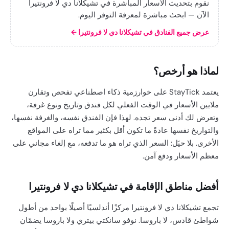
نقوم بتحديث الأسعار المباشرة في تشيكلانا دي لا فرونتيرا
الآن — ابحث مباشرة لمعرفة التوفر اليوم.
عرض جميع الفنادق في تشيكلانا دي لا فرونتيرا
←
لماذا هو أرخص؟
يعتمد StayTick على خوارزمية ذكاء اصطناعي تفحص وتقارن
ملايين الأسعار في الوقت الفعلي لكل فندق وتاريخ ونوع غرفة،
وتعرض لك أدنى سعر تجده. لهذا فإن الفندق نفسه، والغرفة نفسها،
والتواريخ نفسها عادةً ما تكون أقل بكثير مما تراه على المواقع
الأخرى. بلا حيَل: السعر الذي تراه هو ما تدفعه، مع إلغاء مجاني على
معظم الأسعار ودفع آمن.
أفضل مناطق الإقامة في تشيكلانا دي لا فرونتيرا
تجمع تشيكلانا دي لا فرونتيرا مركزًا أندلسيًا أصيلًا بواحد من أطول
شواطئ قادس، لا باروسا. نوفو سانكتي بيتري ولا باروسا يضمّان