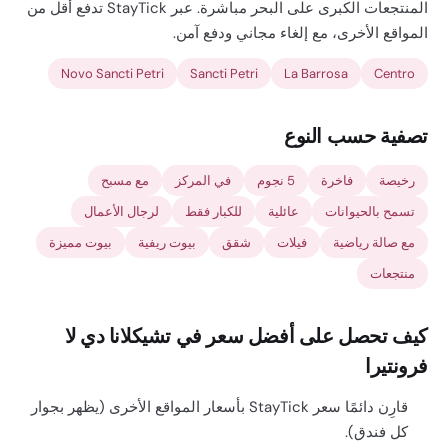
المنتجعات الكبرى على البحر مباشرة. عبر StayTick تدفع أقل من
المواقع الأخرى، مع إلغاء مجاني ودفع آمن.
Novo Sancti Petri
Sancti Petri
La Barrosa
Centro
تصفية حسب النوع
رخيصة
فاخرة
5 نجوم
في المركز
مع مسبح
تسمح بالحيوانات
عائلية
للكبار فقط
لرجال الأعمال
مع صالة رياضية
فيلات
شقق
بيوت ريفية
بيوت مميزة
منتجعات
كيف تحصل على أفضل سعر في تشيكلانا دي لا
فرونتيرا
قارِن دائمًا سعر StayTick بأسعار المواقع الأخرى (يظهر بجوار
كل فندق).