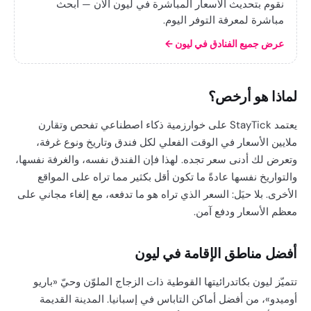
نقوم بتحديث الأسعار المباشرة في ليون الآن — ابحث
مباشرة لمعرفة التوفر اليوم.
عرض جميع الفنادق في ليون
←
لماذا هو أرخص؟
يعتمد StayTick على خوارزمية ذكاء اصطناعي تفحص وتقارن
ملايين الأسعار في الوقت الفعلي لكل فندق وتاريخ ونوع غرفة،
وتعرض لك أدنى سعر تجده. لهذا فإن الفندق نفسه، والغرفة نفسها،
والتواريخ نفسها عادةً ما تكون أقل بكثير مما تراه على المواقع
الأخرى. بلا حيَل: السعر الذي تراه هو ما تدفعه، مع إلغاء مجاني على
معظم الأسعار ودفع آمن.
أفضل مناطق الإقامة في ليون
تتميّز ليون بكاتدرائيتها القوطية ذات الزجاج الملوّن وحيّ «باريو
أوميدو»، من أفضل أماكن التاباس في إسبانيا. المدينة القديمة