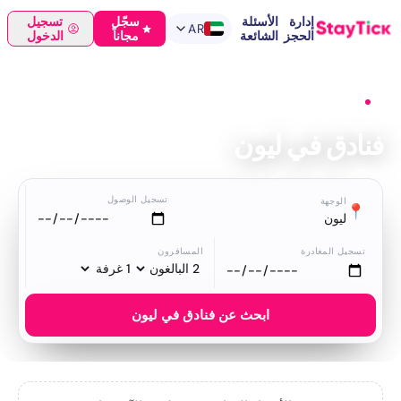
إدارة
الأسئلة
سجّل
تسجيل
AR
الحجز
الشائعة
مجاناً
الدخول
الرئيسية
›
فنادق
›
ليون
فنادق في ليون
تسجيل الوصول
الوجهة
📍
ليون
تسجيل المغادرة
المسافرون
ابحث عن فنادق في ليون