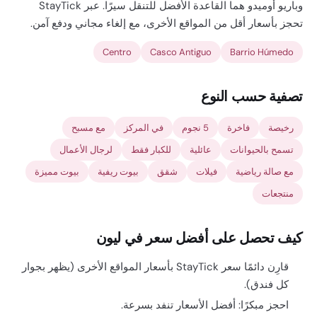
وباريو أوميدو هما القاعدة الأفضل للتنقل سيرًا. عبر StayTick
تحجز بأسعار أقل من المواقع الأخرى، مع إلغاء مجاني ودفع آمن.
Centro
Casco Antiguo
Barrio Húmedo
تصفية حسب النوع
رخيصة
فاخرة
5 نجوم
في المركز
مع مسبح
تسمح بالحيوانات
عائلية
للكبار فقط
لرجال الأعمال
مع صالة رياضية
فيلات
شقق
بيوت ريفية
بيوت مميزة
منتجعات
كيف تحصل على أفضل سعر في ليون
قارِن دائمًا سعر StayTick بأسعار المواقع الأخرى (يظهر بجوار
كل فندق).
احجز مبكرًا: أفضل الأسعار تنفد بسرعة.