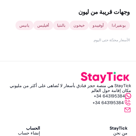
وجهات قريبة من ليون
بونفيرادا
أوفييدو
خيخون
بالنثيا
أفيليس
يانيس
الأسعار محدّثة حتى اليوم
.
StayTick هي منصة حجز فنادق بأسعار لا تُضاهى على أكثر من مليوني
مكان إقامة حول العالم
+34 643195384
+34 643195384
StayTick
الحساب
من نحن
إنشاء حساب