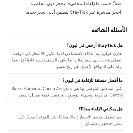
صفِّ حسب «الإلغاء المجاني» لتحجز دون مخاطرة.
احجز مباشرة عبر StayTick لتضمن أدنى سعر نجده.
الأسئلة الشائعة
هل StayTick أرخص في ليون؟
تقارن خوارزمية الذكاء الاصطناعي لدينا ملايين الأسعار في الوقت
الفعلي وتجد أدنى سعر متاح، لذا يكون الفندق نفسه عادةً أقل مما
تراه على المواقع الأخرى للتواريخ نفسها.
ما أفضل منطقة للإقامة في ليون؟
أكثر المناطق المُوصى بها هي Barrio Húmedo، Casco Antiguo،
Centro: مركزية، وسهلة الوصول، وبأفضل قيمة مقابل السعر.
هل يمكنني الإلغاء مجانًا؟
نعم. تشمل معظم الأسعار إلغاءً مجانيًا حتى الموعد المحدّد لكل
سعر، فتحجز باطمئنان.