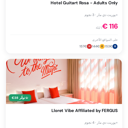
Hotel Guitart Rosa - Adults Only
●
يوريت دي مار · 3 نجوم
€
116
/ ليلة
على المواقع الأخرى
157
€
144
€
153
€
H
E
B
↓
توفّر
38
€
Lloret Vibe Affiliated by FERGUS
●
يوريت دي مار · 4 نجوم