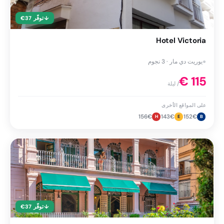
↓
توفّر
37
€
Hotel Victoria
●
يوريت دي مار · 3 نجوم
€
115
/ ليلة
على المواقع الأخرى
156
€
143
€
152
€
H
E
B
↓
توفّر
37
€