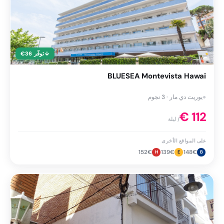
↓
توفّر
36
€
BLUESEA Montevista Hawai
●
يوريت دي مار · 3 نجوم
€
112
/ ليلة
على المواقع الأخرى
152
€
139
€
148
€
H
E
B