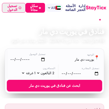
إدارة
الأسئلة
سجّل
تسجيل
AR
الحجز
الشائعة
مجاناً
الدخول
الرئيسية
›
فنادق
›
يوريت دي مار
فنادق في يوريت دي مار
89 أماكن إقامة · ابتداءً من 112 €/الليلة · الأسعار محدّثة حتى اليوم
تسجيل الوصول
الوجهة
📍
يوريت دي مار
تسجيل المغادرة
المسافرون
ابحث عن فنادق في يوريت دي مار