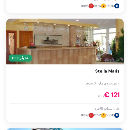
165
€
151
€
160
€
H
E
B
↓
توفّر
39
€
Stella Maris
●
يوريت دي مار · 3 نجوم
€
121
/ ليلة
على المواقع الأخرى
165
€
151
€
160
€
H
E
B