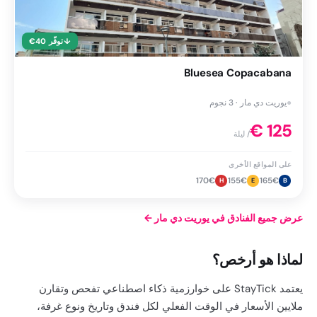
↓
توفّر
40
€
Bluesea Copacabana
●
يوريت دي مار · 3 نجوم
€
125
/ ليلة
على المواقع الأخرى
170
€
155
€
165
€
H
E
B
عرض جميع الفنادق في يوريت دي مار
←
لماذا هو أرخص؟
يعتمد StayTick على خوارزمية ذكاء اصطناعي تفحص وتقارن
ملايين الأسعار في الوقت الفعلي لكل فندق وتاريخ ونوع غرفة،