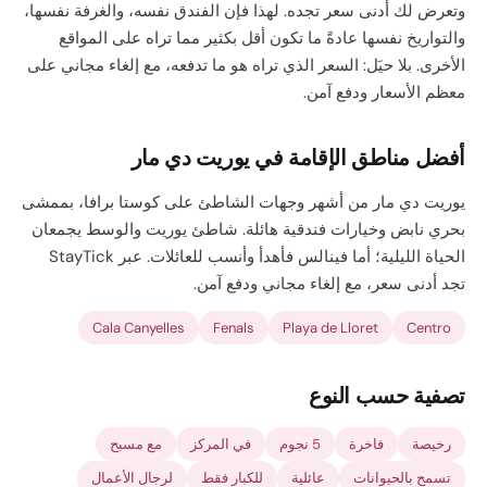
وتعرض لك أدنى سعر تجده. لهذا فإن الفندق نفسه، والغرفة نفسها،
والتواريخ نفسها عادةً ما تكون أقل بكثير مما تراه على المواقع
الأخرى. بلا حيَل: السعر الذي تراه هو ما تدفعه، مع إلغاء مجاني على
معظم الأسعار ودفع آمن.
أفضل مناطق الإقامة في يوريت دي مار
يوريت دي مار من أشهر وجهات الشاطئ على كوستا برافا، بممشى
بحري نابض وخيارات فندقية هائلة. شاطئ يوريت والوسط يجمعان
الحياة الليلية؛ أما فينالس فأهدأ وأنسب للعائلات. عبر StayTick
تجد أدنى سعر، مع إلغاء مجاني ودفع آمن.
Cala Canyelles
Fenals
Playa de Lloret
Centro
تصفية حسب النوع
رخيصة
فاخرة
5 نجوم
في المركز
مع مسبح
تسمح بالحيوانات
عائلية
للكبار فقط
لرجال الأعمال