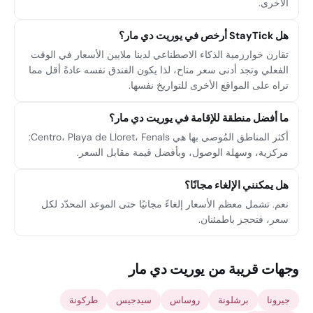
الأخرى.
هل StayTick أرخص في يوريت دي مار؟
تقارن خوارزمية الذكاء الاصطناعي لدينا ملايين الأسعار في الوقت
الفعلي وتجد أدنى سعر متاح، لذا يكون الفندق نفسه عادةً أقل مما
تراه على المواقع الأخرى للتواريخ نفسها.
ما أفضل منطقة للإقامة في يوريت دي مار؟
أكثر المناطق المُوصى بها هي Centro، Playa de Lloret، Fenals:
مركزية، وسهلة الوصول، وبأفضل قيمة مقابل السعر.
هل يمكنني الإلغاء مجانًا؟
نعم. تشمل معظم الأسعار إلغاءً مجانيًا حتى الموعد المحدّد لكل
سعر، فتحجز باطمئنان.
وجهات قريبة من يوريت دي مار
جيرونا
برشلونة
روساس
سيدجيس
طركونة