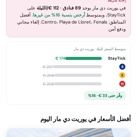
إجابة سريعة
في يوريت دي مار يوجد
89
فنادق
·
112
€
/الليلة
على
StayTick
، وبمتوسط
أرخص بنسبة 16% من غيرها
. أفضل
المناطق: Centro، Playa de Lloret، Fenals. إلغاء مجاني
ودفع آمن.
متوسط السعر لليلة
·
يوريت دي مار
€
174
StayTick
€
207
B
€
206
E
€
206
H
وفّر حتى 33 € · 16%
أفضل الأسعار في يوريت دي مار اليوم