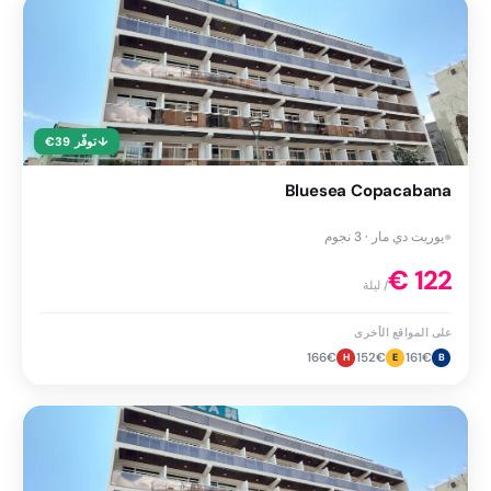
↓
توفّر
39
€
Bluesea Copacabana
●
يوريت دي مار · 3 نجوم
€
122
/ ليلة
على المواقع الأخرى
166
€
152
€
161
€
H
E
B