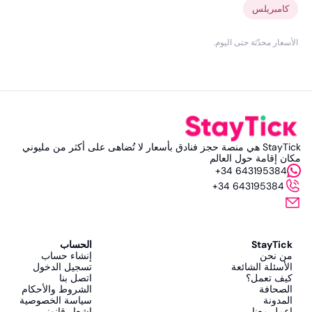
كامبريلس
الأسعار محدّثة حتى اليوم
.
StayTick هي منصة حجز فنادق بأسعار لا تُضاهى على أكثر من مليوني
مكان إقامة حول العالم
+34 643195384
+34 643195384
StayTick
الحساب
من نحن
إنشاء حساب
الأسئلة الشائعة
تسجيل الدخول
كيف تعمل؟
اتصل بنا
الصحافة
الشروط والأحكام
المدونة
سياسة الخصوصية
اعمل معنا
إشعار قانوني