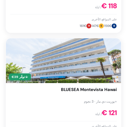
€
118
/ ليلة
على المواقع الأخرى
161
€
147
€
156
€
H
E
B
↓
توفّر
39
€
BLUESEA Montevista Hawai
●
يوريت دي مار · 3 نجوم
€
121
/ ليلة
على المواقع الأخرى