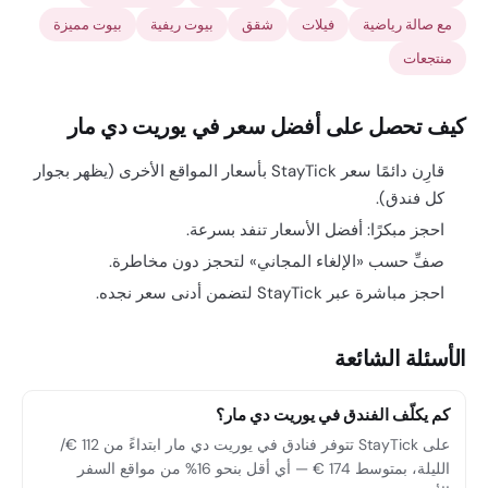
مع صالة رياضية
فيلات
شقق
بيوت ريفية
بيوت مميزة
منتجعات
كيف تحصل على أفضل سعر في يوريت دي مار
قارِن دائمًا سعر StayTick بأسعار المواقع الأخرى (يظهر بجوار
كل فندق).
احجز مبكرًا: أفضل الأسعار تنفد بسرعة.
صفِّ حسب «الإلغاء المجاني» لتحجز دون مخاطرة.
احجز مباشرة عبر StayTick لتضمن أدنى سعر نجده.
الأسئلة الشائعة
كم يكلّف الفندق في يوريت دي مار؟
على StayTick تتوفر فنادق في يوريت دي مار ابتداءً من 112 €/
الليلة، بمتوسط 174 € — أي أقل بنحو 16% من مواقع السفر