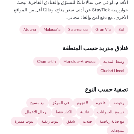
الأقدام، أو في حي سالامانكا للتسوّق والفنادق الفاخرة. تبحث
خوارزمية StayTick عن أدنى سعر متاح، وغالبًا أقل من المواقع
الأخرى، مع دفع آمن وإلغاء مجاني.
Atocha
Malasaña
Salamanca
Gran Vía
Sol
فنادق مدريد حسب المنطقة
وسط المدينة
Moncloa-Aravaca
Chamartín
Ciudad Lineal
تصفية حسب النوع
رخيصة
فاخرة
5 نجوم
في المركز
مع مسبح
تسمح بالحيوانات
عائلية
للكبار فقط
لرجال الأعمال
مع صالة رياضية
فيلات
شقق
بيوت ريفية
بيوت مميزة
منتجعات