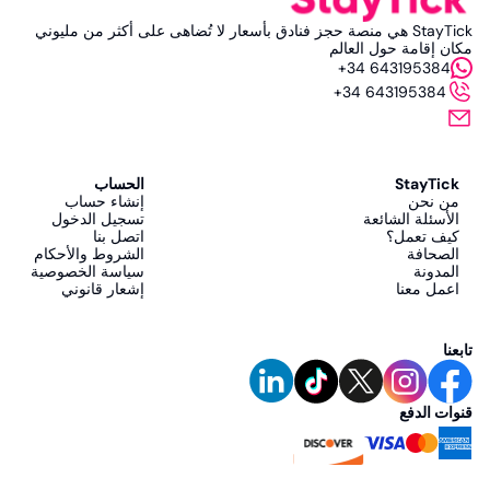
StayTick هي منصة حجز فنادق بأسعار لا تُضاهى على أكثر من مليوني
مكان إقامة حول العالم
+34 643195384
+34 643195384
StayTick
الحساب
من نحن
إنشاء حساب
الأسئلة الشائعة
تسجيل الدخول
كيف تعمل؟
اتصل بنا
الصحافة
الشروط والأحكام
المدونة
سياسة الخصوصية
اعمل معنا
إشعار قانوني
تابعنا
قنوات الدفع