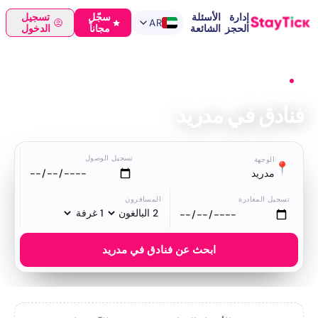
إدارة
الأسئلة
سجّل
تسجيل
AR
الحجز
الشائعة
مجاناً
الدخول
الرئيسية
›
فنادق
›
مدريد
فنادق في مدريد
تسجيل الوصول
الوجهة
📍
مدريد
تسجيل المغادرة
المسافرون
ابحث عن فنادق في مدريد