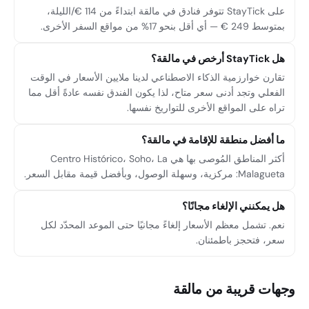
على StayTick تتوفر فنادق في مالقة ابتداءً من 114 €/الليلة،
بمتوسط 249 € — أي أقل بنحو 17% من مواقع السفر الأخرى.
هل StayTick أرخص في مالقة؟
تقارن خوارزمية الذكاء الاصطناعي لدينا ملايين الأسعار في الوقت
الفعلي وتجد أدنى سعر متاح، لذا يكون الفندق نفسه عادةً أقل مما
تراه على المواقع الأخرى للتواريخ نفسها.
ما أفضل منطقة للإقامة في مالقة؟
أكثر المناطق المُوصى بها هي Centro Histórico، Soho، La
Malagueta: مركزية، وسهلة الوصول، وبأفضل قيمة مقابل السعر.
هل يمكنني الإلغاء مجانًا؟
نعم. تشمل معظم الأسعار إلغاءً مجانيًا حتى الموعد المحدّد لكل
سعر، فتحجز باطمئنان.
وجهات قريبة من مالقة