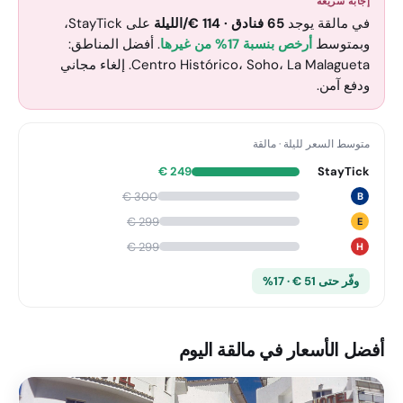
إجابة سريعة
في مالقة يوجد
65
فنادق
·
114
€
/الليلة
على StayTick
،
وبمتوسط
أرخص بنسبة 17% من غيرها
. أفضل المناطق:
Centro Histórico، Soho، La Malagueta. إلغاء مجاني
ودفع آمن.
متوسط السعر لليلة
·
مالقة
€
249
StayTick
€
300
B
€
299
E
€
299
H
وفّر حتى 51 € · 17%
أفضل الأسعار في مالقة اليوم