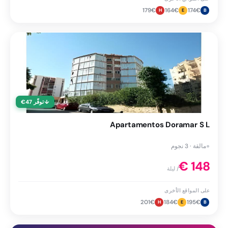
179
€
164
€
174
€
H
E
B
↓
توفّر
47
€
Apartamentos Doramar S L
●
مالقة · 3 نجوم
€
148
/ ليلة
على المواقع الأخرى
201
€
184
€
195
€
H
E
B