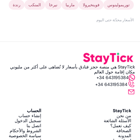
توريمولينوس
فوينخيرولا
ماربيا
نيرخا
المنكب
رندة
الأسعار محدّثة حتى اليوم
.
StayTick هي منصة حجز فنادق بأسعار لا تُضاهى على أكثر من مليوني
مكان إقامة حول العالم
+34 643195384
+34 643195384
StayTick
الحساب
من نحن
إنشاء حساب
الأسئلة الشائعة
تسجيل الدخول
كيف تعمل؟
اتصل بنا
الصحافة
الشروط والأحكام
المدونة
سياسة الخصوصية