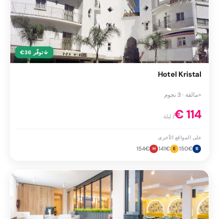
↓
توفّر
36
€
Hotel Kristal
●
مالقة · 3 نجوم
€
114
/ ليلة
على المواقع الأخرى
154
€
141
€
150
€
H
E
B