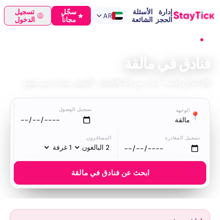
إدارة
الأسئلة
سجّل
تسجيل
AR
الحجز
الشائعة
مجاناً
الدخول
الرئيسية
›
فنادق
›
مالقة
فنادق في مالقة
65 أماكن إقامة · ابتداءً من 114 €/الليلة · الأسعار محدّثة حتى اليوم
تسجيل الوصول
الوجهة
📍
مالقة
تسجيل المغادرة
المسافرون
ابحث عن فنادق في مالقة