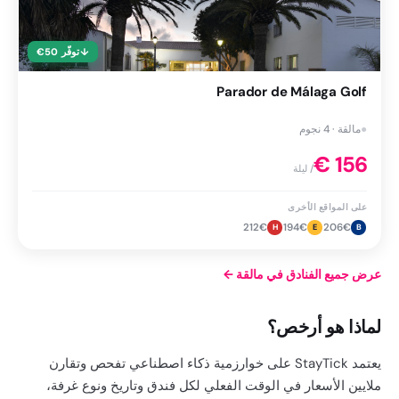
↓
توفّر
50
€
Parador de Málaga Golf
●
مالقة · 4 نجوم
€
156
/ ليلة
على المواقع الأخرى
212
€
194
€
206
€
H
E
B
عرض جميع الفنادق في مالقة
←
لماذا هو أرخص؟
يعتمد StayTick على خوارزمية ذكاء اصطناعي تفحص وتقارن
ملايين الأسعار في الوقت الفعلي لكل فندق وتاريخ ونوع غرفة،