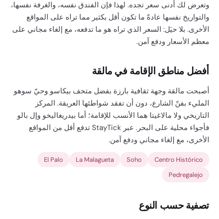
وتعرض لك أدنى سعر تجده. لهذا فإن الفندق نفسه، والغرفة نفسها،
والتواريخ نفسها عادةً ما تكون أقل بكثير مما تراه على المواقع
الأخرى. بلا حيَل: السعر الذي تراه هو ما تدفعه، مع إلغاء مجاني على
معظم الأسعار ودفع آمن.
أفضل مناطق الإقامة في مالقة
أصبحت مالقة وجهة ثقافية بارزة بفضل متحف بيكاسو وحيّ سوهو
المليء بفنّ الشارع، دون أن تفقد شواطئها العريقة. المركز
التاريخي ولا مالاغيتا هما الأنسب للإقامة؛ أما بيدريغاليخو وإل بالو
فأجواء محلية على البحر. عبر StayTick تدفع أقل من المواقع
الأخرى، مع إلغاء مجاني ودفع آمن.
El Palo
La Malagueta
Soho
Centro Histórico
Pedregalejo
تصفية حسب النوع