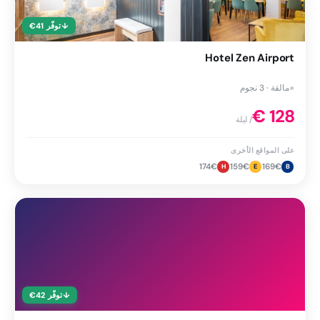
↓
توفّر
41
€
Hotel Zen Airport
●
مالقة · 3 نجوم
€
128
/ ليلة
على المواقع الأخرى
174
€
159
€
169
€
H
E
B
↓
توفّر
42
€