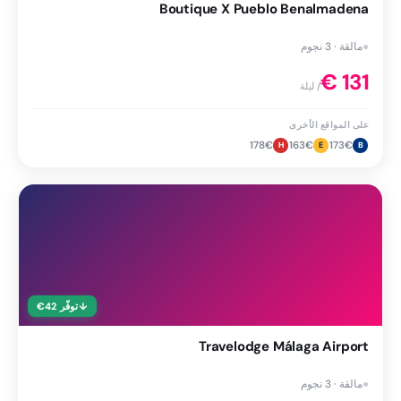
Boutique X Pueblo Benalmadena
●
مالقة · 3 نجوم
€
131
/ ليلة
على المواقع الأخرى
178
€
163
€
173
€
H
E
B
↓
توفّر
42
€
Travelodge Málaga Airport
●
مالقة · 3 نجوم