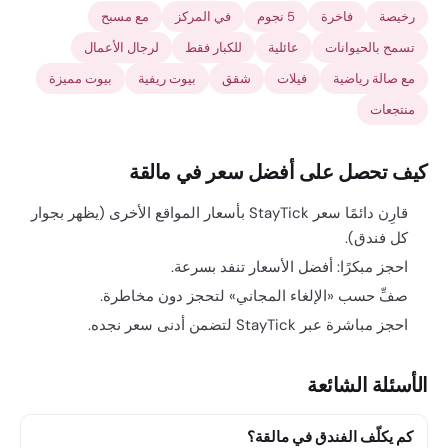
رخيصة
فاخرة
5 نجوم
في المركز
مع مسبح
تسمح بالحيوانات
عائلية
للكبار فقط
لرجال الأعمال
مع صالة رياضية
فيلات
شقق
بيوت ريفية
بيوت مميزة
منتجعات
كيف تحصل على أفضل سعر في مالقة
قارِن دائمًا سعر StayTick بأسعار المواقع الأخرى (يظهر بجوار
كل فندق).
احجز مبكرًا: أفضل الأسعار تنفد بسرعة.
صفِّ حسب «الإلغاء المجاني» لتحجز دون مخاطرة.
احجز مباشرة عبر StayTick لتضمن أدنى سعر نجده.
الأسئلة الشائعة
كم يكلّف الفندق في مالقة؟