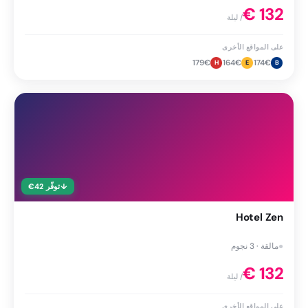
€
132
/ ليلة
على المواقع الأخرى
179
€
164
€
174
€
H
E
B
↓
توفّر
42
€
Hotel Zen
●
مالقة · 3 نجوم
€
132
/ ليلة
على المواقع الأخرى