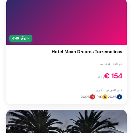
↓
توفّر
49
€
Hotel Moon Dreams Torremolinos
●
مالقة · 4 نجوم
€
154
/ ليلة
على المواقع الأخرى
209
€
191
€
203
€
H
E
B