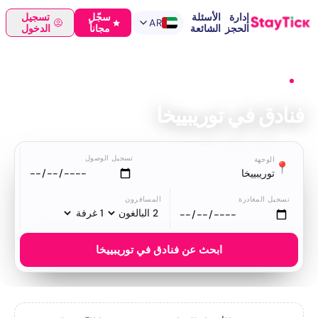
إدارة
الأسئلة
سجّل
تسجيل
AR
الحجز
الشائعة
مجاناً
الدخول
الرئيسية
›
فنادق
›
توريبييخا
فنادق في توريبييخا
تسجيل الوصول
الوجهة
📍
توريبييخا
تسجيل المغادرة
المسافرون
ابحث عن فنادق في توريبييخا