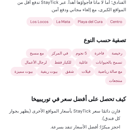
الفنادق؛ أما لا ماتا فأجواؤها أهدأ. عبر StayTick تدفع أقل من
المواقع الكبرى، مع إلغاء مجاني ودفع آمن.
Los Locos
La Mata
Playa del Cura
Centro
تصفية حسب النوع
رخيصة
فاخرة
5 نجوم
في المركز
مع مسبح
تسمح بالحيوانات
عائلية
للكبار فقط
لرجال الأعمال
مع صالة رياضية
فيلات
شقق
بيوت ريفية
بيوت مميزة
منتجعات
كيف تحصل على أفضل سعر في توريبييخا
قارِن دائمًا سعر StayTick بأسعار المواقع الأخرى (يظهر بجوار
كل فندق).
احجز مبكرًا: أفضل الأسعار تنفد بسرعة.