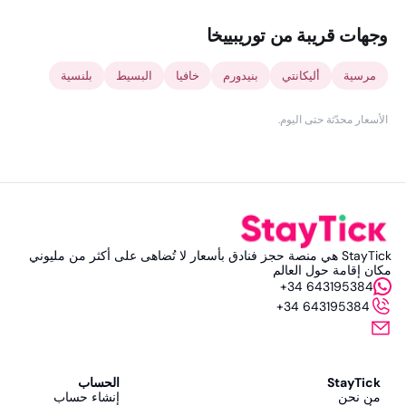
وجهات قريبة من توريبييخا
مرسية
أليكانتي
بنيدورم
خافيا
البسيط
بلنسية
الأسعار محدّثة حتى اليوم
.
StayTick هي منصة حجز فنادق بأسعار لا تُضاهى على أكثر من مليوني
مكان إقامة حول العالم
+34 643195384
+34 643195384
StayTick
الحساب
من نحن
إنشاء حساب