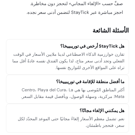
صفِّ حسب «الإلغاء المجاني» لتحجز دون مخاطرة.
احجز مباشرة عبر StayTick لتضمن أدنى سعر نجده.
الأسئلة الشائعة
هل StayTick أرخص في توريبييخا؟
تقارن خوارزمية الذكاء الاصطناعي لدينا ملايين الأسعار في الوقت
الفعلي وتجد أدنى سعر متاح، لذا يكون الفندق نفسه عادةً أقل مما
تراه على المواقع الأخرى للتواريخ نفسها.
ما أفضل منطقة للإقامة في توريبييخا؟
أكثر المناطق المُوصى بها هي Centro، Playa del Cura، La
Mata: مركزية، وسهلة الوصول، وبأفضل قيمة مقابل السعر.
هل يمكنني الإلغاء مجانًا؟
نعم. تشمل معظم الأسعار إلغاءً مجانيًا حتى الموعد المحدّد لكل
سعر، فتحجز باطمئنان.