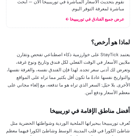
نقوم بتحديث الأسعار المباشرة في توريبييخا الآن — ابحث
مباشرة لمعرفة التوفر اليوم.
عرض جميع الفنادق في توريبييخا
←
لماذا هو أرخص؟
يعتمد StayTick على خوارزمية ذكاء اصطناعي تفحص وتقارن
ملايين الأسعار في الوقت الفعلي لكل فندق وتاريخ ونوع غرفة،
وتعرض لك أدنى سعر تجده. لهذا فإن الفندق نفسه، والغرفة نفسها،
والتواريخ نفسها عادةً ما تكون أقل بكثير مما تراه على المواقع
الأخرى. بلا حيَل: السعر الذي تراه هو ما تدفعه، مع إلغاء مجاني على
معظم الأسعار ودفع آمن.
أفضل مناطق الإقامة في توريبييخا
تُعرف توريبييخا ببحيراتها الملحية الوردية وشواطئها الحضرية مثل
شاطئ الكورا في قلب المدينة. الوسط وشاطئ الكورا فيهما معظم