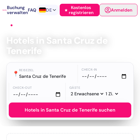
Buchung
Kostenlos
FAQ
DE
Anmelden
verwalten
registrieren
Startseite
›
Hotels
›
Santa Cruz de Tenerife
Hotels in Santa Cruz de
Tenerife
CHECK-IN
REISEZIEL
📍
Santa Cruz de Tenerife
CHECK-OUT
GÄSTE
Hotels in Santa Cruz de Tenerife suchen