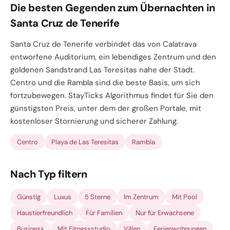
Die besten Gegenden zum Übernachten in
Santa Cruz de Tenerife
Santa Cruz de Tenerife verbindet das von Calatrava
entworfene Auditorium, ein lebendiges Zentrum und den
goldenen Sandstrand Las Teresitas nahe der Stadt.
Centro und die Rambla sind die beste Basis, um sich
fortzubewegen. StayTicks Algorithmus findet für Sie den
günstigsten Preis, unter dem der großen Portale, mit
kostenloser Stornierung und sicherer Zahlung.
Centro
Playa de Las Teresitas
Rambla
Nach Typ filtern
Günstig
Luxus
5 Sterne
Im Zentrum
Mit Pool
Haustierfreundlich
Für Familien
Nur für Erwachsene
Business
Mit Fitnessstudio
Villen
Ferienwohnungen