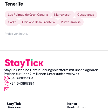
Tenerife
Las Palmas de Gran Canaria
Marrakesch
Casablanca
Cadiz
Chiclana de la Frontera
Punta Umbria
Preise von heute
.
StayTick ist eine Hotelbuchungsplattform mit unschlagbaren
Preisen für über 2 Millionen Unterkünfte weltweit
+34 643195384
+34 643195384
StayTick
Konto
Über uns
Registrieren