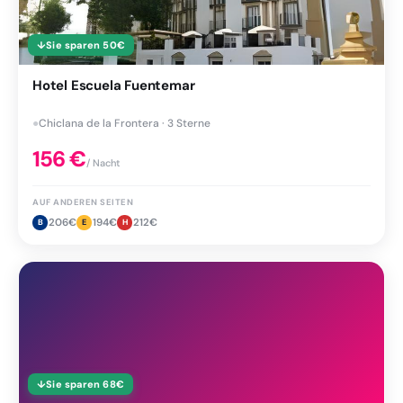
↓
Sie sparen
50
€
Hotel Escuela Fuentemar
●
Chiclana de la Frontera · 3 Sterne
156
€
/ Nacht
AUF ANDEREN SEITEN
206
€
194
€
212
€
B
E
H
↓
Sie sparen
68
€