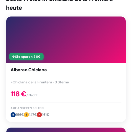
heute
↓
Sie sparen
38
€
Alboran Chiclana
●
Chiclana de la Frontera · 3 Sterne
118
€
/ Nacht
AUF ANDEREN SEITEN
156
€
147
€
161
€
B
E
H