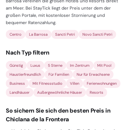
Barrosa vereinen die großen Hotels und Resorts direkt
am Meer. Bei StayTick liegt der Preis unter dem der
großen Portale, mit kostenloser Stornierung und
bequemer Ratenzahlung.
Centro
La Barrosa
Sancti Petri
Novo Sancti Petri
Nach Typ filtern
Günstig
Luxus
5 Sterne
Im Zentrum
Mit Pool
Haustierfreundlich
Für Familien
Nur für Erwachsene
Business
Mit Fitnessstudio
Villen
Ferienwohnungen
Landhäuser
Außergewöhnliche Häuser
Resorts
So sichern Sie sich den besten Preis in
Chiclana de la Frontera