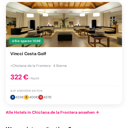
↓
Sie sparen
103
€
Vincci Costa Golf
●
Chiclana de la Frontera · 4 Sterne
322
€
/ Nacht
AUF ANDEREN SEITEN
425
€
400
€
437
€
B
E
H
Alle Hotels in Chiclana de la Frontera ansehen
→