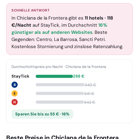
SCHNELLE ANTWORT
In Chiclana de la Frontera gibt es
11
hotels
·
118
€
/Nacht
auf StayTick
, im Durchschnitt
16%
günstiger als auf anderen Websites
. Beste
Gegenden: Centro, La Barrosa, Sancti Petri.
Kostenlose Stornierung und zinslose Ratenzahlung.
Durchschnittspreis pro Nacht
·
Chiclana de la Frontera
StayTick
288
€
343
€
B
341
€
E
342
€
H
Sparen Sie bis zu 55 € · 16%
Beste Preise in Chiclana de la Frontera