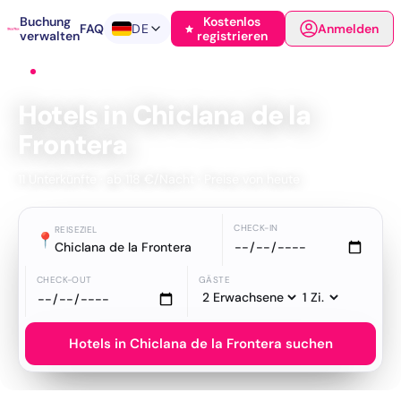
Buchung
Kostenlos
FAQ
DE
Anmelden
verwalten
registrieren
Startseite
›
Hotels
›
Chiclana de la Frontera
Hotels in Chiclana de la
Frontera
11 Unterkünfte · ab 118 €/Nacht · Preise von heute
CHECK-IN
REISEZIEL
📍
Chiclana de la Frontera
CHECK-OUT
GÄSTE
Hotels in Chiclana de la Frontera suchen