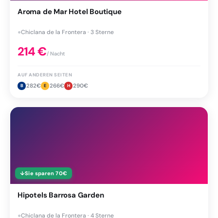
Aroma de Mar Hotel Boutique
●
Chiclana de la Frontera · 3 Sterne
214
€
/ Nacht
AUF ANDEREN SEITEN
282
€
266
€
290
€
B
E
H
↓
Sie sparen
70
€
Hipotels Barrosa Garden
●
Chiclana de la Frontera · 4 Sterne