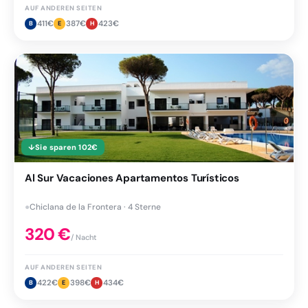
AUF ANDEREN SEITEN
411
€
387
€
423
€
B
E
H
↓
Sie sparen
102
€
Al Sur Vacaciones Apartamentos Turísticos
●
Chiclana de la Frontera · 4 Sterne
320
€
/ Nacht
AUF ANDEREN SEITEN
422
€
398
€
434
€
B
E
H