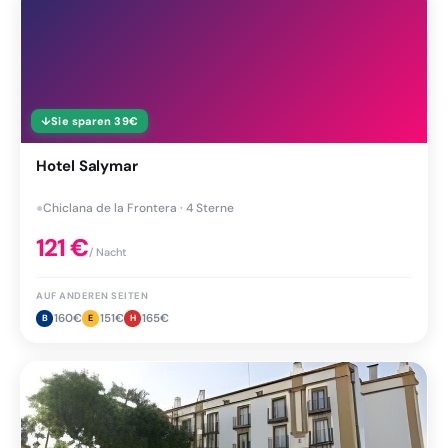
↓
Sie sparen
39
€
Hotel Salymar
●
Chiclana de la Frontera · 4 Sterne
121
€
/ Nacht
AUF ANDEREN SEITEN
160
€
151
€
165
€
B
E
H