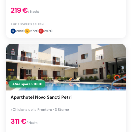
219
€
/ Nacht
AUF ANDEREN SEITEN
289
€
272
€
297
€
B
E
H
↓
Sie sparen
100
€
Aparthotel Novo Sancti Petri
●
Chiclana de la Frontera · 3 Sterne
311
€
/ Nacht