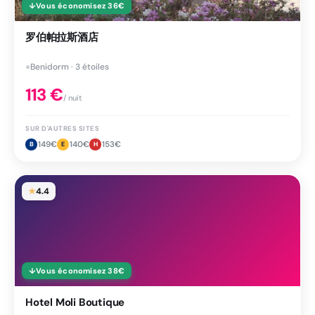
↓
Vous économisez
36
€
罗伯帕拉斯酒店
●
Benidorm · 3 étoiles
113
€
/ nuit
SUR D'AUTRES SITES
149
€
140
€
153
€
B
E
H
★
4.4
↓
Vous économisez
38
€
Hotel Moli Boutique