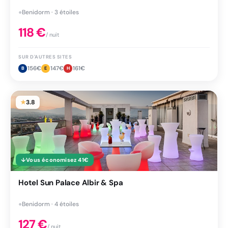
●
Benidorm · 3 étoiles
118
€
/ nuit
SUR D'AUTRES SITES
156
€
147
€
161
€
B
E
H
★
3.8
↓
Vous économisez
41
€
Hotel Sun Palace Albir & Spa
●
Benidorm · 4 étoiles
127
€
/ nuit