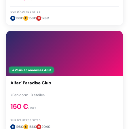
SUR D'AUTRES SITES
168
€
158
€
173
€
B
E
H
↓
Vous économisez
48
€
Alfaz' Paradise Club
●
Benidorm · 3 étoiles
150
€
/ nuit
SUR D'AUTRES SITES
198
€
186
€
204
€
B
E
H