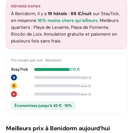
RÉPONSE RAPIDE
À Benidorm, il y a
19
hôtels
·
88
€
/nuit
sur StayTick
,
en moyenne
16% moins chers qu’ailleurs
. Meilleurs
quartiers : Playa de Levante, Playa de Poniente,
Rincón de Loix. Annulation gratuite et paiement en
plusieurs fois sans frais.
Prix moyen par nuit
·
Benidorm
StayTick
213
€
255
€
B
254
€
E
254
€
H
Économisez jusqu’à 42 € · 16%
Meilleurs prix à Benidorm aujourd’hui