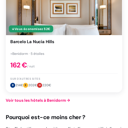
↓
Vous économisez
52
€
Barcelo La Nucía Hills
●
Benidorm · 5 étoiles
162
€
/ nuit
SUR D'AUTRES SITES
214
€
202
€
220
€
B
E
H
Voir tous les hôtels à Benidorm
→
Pourquoi est-ce moins cher ?