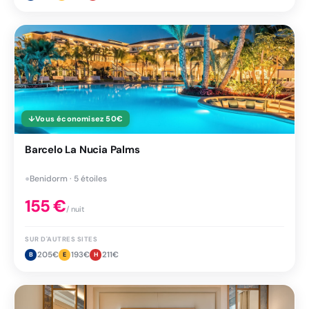
↓
Vous économisez
50
€
Barcelo La Nucia Palms
●
Benidorm · 5 étoiles
155
€
/ nuit
SUR D'AUTRES SITES
205
€
193
€
211
€
B
E
H