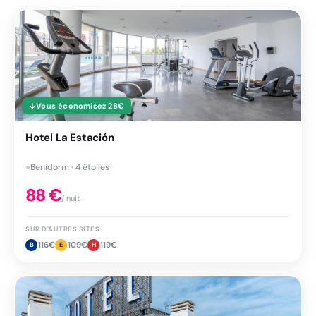
↓
Vous économisez
28
€
Hotel La Estación
●
Benidorm · 4 étoiles
88
€
/ nuit
SUR D'AUTRES SITES
116
€
109
€
119
€
B
E
H