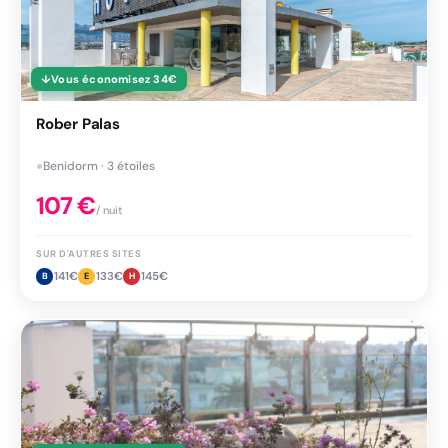
↓
Vous économisez
34
€
Rober Palas
●
Benidorm · 3 étoiles
107
€
/ nuit
SUR D'AUTRES SITES
141
€
133
€
145
€
B
E
H