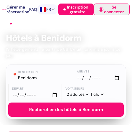
Gérer ma
Inscription
Se
FAQ
FR
réservation
gratuite
connecter
Accueil
›
Hôtels
›
Benidorm
Hôtels à Benidorm
19 hébergements · à partir de 88 €/nuit · prix mis à jour à ce
jour
ARRIVÉE
DESTINATION
📍
Benidorm
DÉPART
VOYAGEURS
Rechercher des hôtels à Benidorm