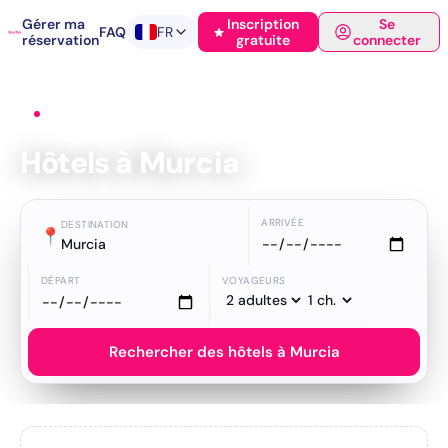
Gérer ma
Inscription
Se
FAQ
FR
réservation
gratuite
connecter
Accueil
›
Hôtels
›
Murcia
Hôtels à Murcia
ARRIVÉE
DESTINATION
📍
Murcia
DÉPART
VOYAGEURS
Rechercher des hôtels à Murcia