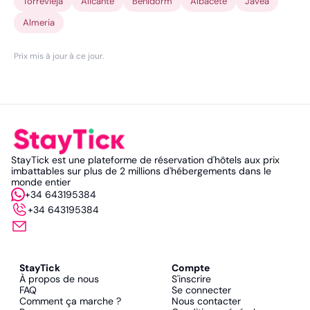
Torrevieja
Alicante
Benidorm
Albacete
Javea
Almeria
Prix mis à jour à ce jour
.
StayTick est une plateforme de réservation d'hôtels aux prix
imbattables sur plus de 2 millions d'hébergements dans le
monde entier
+34 643195384
+34 643195384
StayTick
Compte
À propos de nous
S'inscrire
FAQ
Se connecter
Comment ça marche ?
Nous contacter