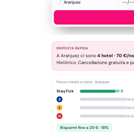
Aranjuez
RISPOSTA RAPIDA
A Aranjuez ci sono
4
hotel
·
70
€
/no
Histórico. Cancellazione gratuita e 
Prezzo medio a notte
·
Aranjuez
StayTick
91
€
111
B
110
E
111
€
H
Risparmi fino a 20 € · 18%