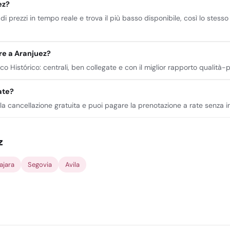
ez?
 di prezzi in tempo reale e trova il più basso disponibile, così lo stesso 
are a Aranjuez?
o Histórico: centrali, ben collegate e con il miglior rapporto qualità-p
ate?
e la cancellazione gratuita e puoi pagare la prenotazione a rate senza 
z
ajara
Segovia
Avila