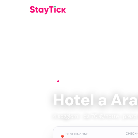
Home
›
Hotel
›
Aranjuez
Hotel a Ar
4 soggiorni · da 70 €/notte · prezzi
CHECK-
DESTINAZIONE
📍