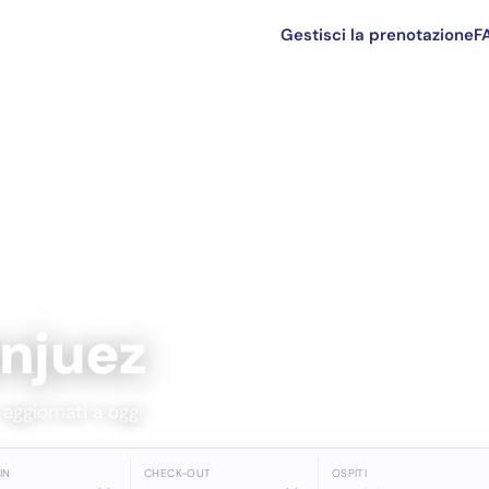
Gestisci la prenotazione
F
anjuez
 aggiornati a oggi
IN
CHECK-OUT
OSPITI