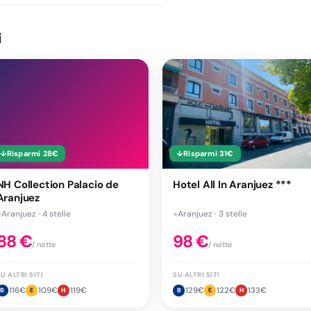
i
↓
Risparmi
28
€
↓
Risparmi
31
€
NH Collection Palacio de
Hotel All In Aranjuez ***
Aranjuez
●
Aranjuez · 4 stelle
●
Aranjuez · 3 stelle
88
€
98
€
/ notte
/ notte
U ALTRI SITI
SU ALTRI SITI
116
€
109
€
119
€
129
€
122
€
133
€
B
E
H
B
E
H