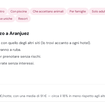
ntro
Con piscina
Che accettano animali
Per famiglie
Solo adul
se uniche
Resort
zo a Aranjuez
n quello degli altri siti (lo trovi accanto a ogni hotel).
 vanno a ruba.
er prenotare senza rischi.
n rate senza interessi.
/notte, con una media di 91 € — circa il 18% in meno rispetto agli altri 