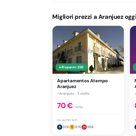
Migliori prezzi a Aranjuez ogg
↓
Risparmi
22
€
Apartamentos Atempo
Aranjuez
●
Aranjuez · 3 stelle
70
€
/ notte
SU ALTRI SITI
S
92
€
87
€
95
€
B
E
H