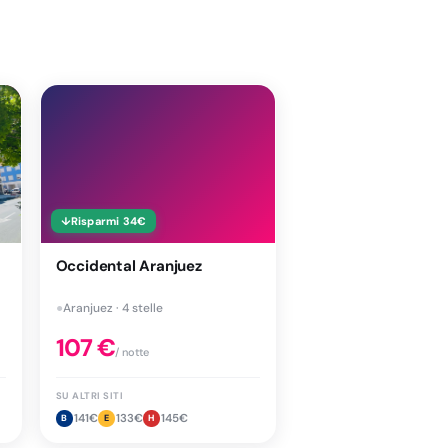
↓
Risparmi
34
€
Occidental Aranjuez
●
Aranjuez · 4 stelle
107
€
/ notte
SU ALTRI SITI
141
€
133
€
145
€
B
E
H