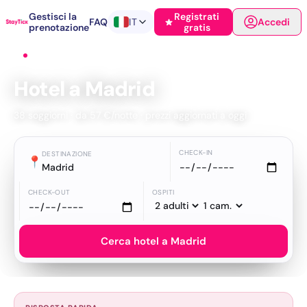
Gestisci la
Registrati
FAQ
IT
Accedi
prenotazione
gratis
Home
›
Hotel
›
Madrid
Hotel a Madrid
38 soggiorni · da 57 €/notte · prezzi aggiornati a oggi
CHECK-IN
DESTINAZIONE
📍
Madrid
CHECK-OUT
OSPITI
Cerca hotel a Madrid