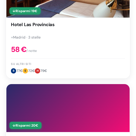
↓
Risparmi
19
€
Hotel Las Provincias
●
Madrid · 3 stelle
58
€
/ notte
SU ALTRI SITI
77
€
72
€
79
€
B
E
H
↓
Risparmi
20
€