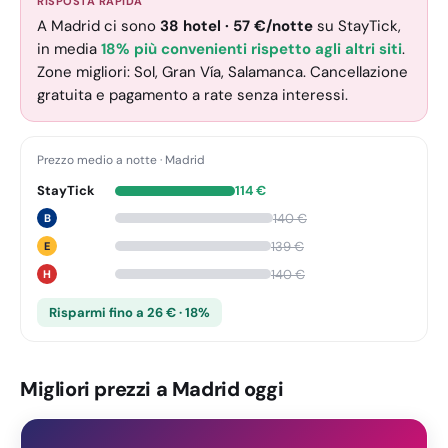
RISPOSTA RAPIDA
A Madrid ci sono
38
hotel
·
57
€
/notte
su StayTick
,
in media
18% più convenienti rispetto agli altri siti
.
Zone migliori: Sol, Gran Vía, Salamanca. Cancellazione
gratuita e pagamento a rate senza interessi.
Prezzo medio a notte
·
Madrid
StayTick
114
€
140
€
B
139
€
E
140
€
H
Risparmi fino a 26 € · 18%
Migliori prezzi a Madrid oggi