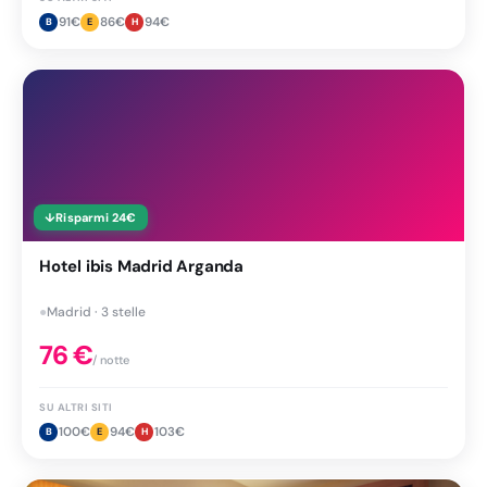
91
€
86
€
94
€
B
E
H
↓
Risparmi
24
€
Hotel ibis Madrid Arganda
●
Madrid · 3 stelle
76
€
/ notte
SU ALTRI SITI
100
€
94
€
103
€
B
E
H