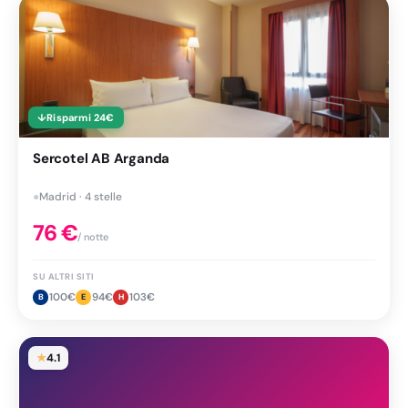
↓
Risparmi
24
€
Sercotel AB Arganda
●
Madrid · 4 stelle
76
€
/ notte
SU ALTRI SITI
100
€
94
€
103
€
B
E
H
★
4.1