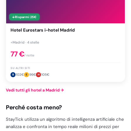
↓
Risparmi
25
€
Hotel Eurostars i-hotel Madrid
●
Madrid · 4 stelle
77
€
/ notte
SU ALTRI SITI
102
€
96
€
105
€
B
E
H
Vedi tutti gli hotel a Madrid
→
Perché costa meno?
StayTick utilizza un algoritmo di intelligenza artificiale che
analizza e confronta in tempo reale milioni di prezzi per