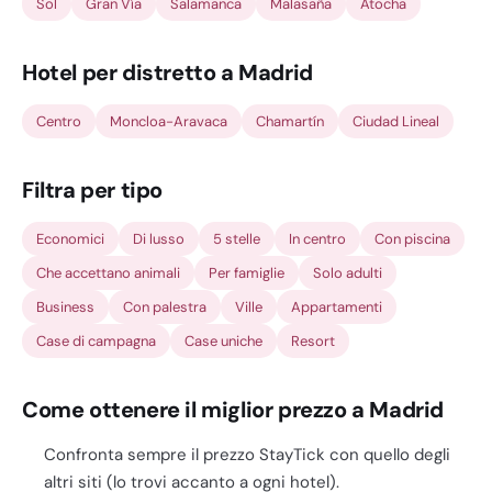
Sol
Gran Vía
Salamanca
Malasaña
Atocha
Hotel per distretto a Madrid
Centro
Moncloa-Aravaca
Chamartín
Ciudad Lineal
Filtra per tipo
Economici
Di lusso
5 stelle
In centro
Con piscina
Che accettano animali
Per famiglie
Solo adulti
Business
Con palestra
Ville
Appartamenti
Case di campagna
Case uniche
Resort
Come ottenere il miglior prezzo a Madrid
Confronta sempre il prezzo StayTick con quello degli
altri siti (lo trovi accanto a ogni hotel).