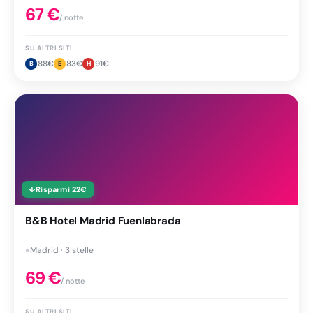
67
€
/ notte
SU ALTRI SITI
88
€
83
€
91
€
B
E
H
↓
Risparmi
22
€
B&B Hotel Madrid Fuenlabrada
●
Madrid · 3 stelle
69
€
/ notte
SU ALTRI SITI