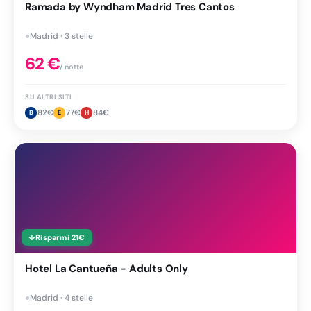
Ramada by Wyndham Madrid Tres Cantos
●
Madrid · 3 stelle
62
€
/ notte
SU ALTRI SITI
82
€
77
€
84
€
B
E
H
↓
Risparmi
21
€
Hotel La Cantueña - Adults Only
●
Madrid · 4 stelle