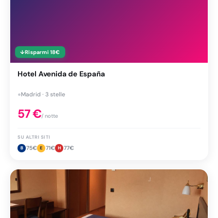
↓
Risparmi
18
€
Hotel Avenida de España
●
Madrid · 3 stelle
57
€
/ notte
SU ALTRI SITI
75
€
71
€
77
€
B
E
H