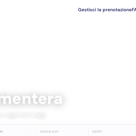
Gestisci la prenotazione
F
rmentera
zi aggiornati a oggi
IN
CHECK-OUT
OSPITI