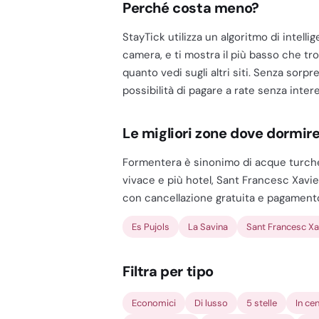
Perché costa meno?
StayTick utilizza un algoritmo di intelli
camera, e ti mostra il più basso che tro
quanto vedi sugli altri siti. Senza sorpr
possibilità di pagare a rate senza intere
Le migliori zone dove dormir
Formentera è sinonimo di acque turchesi
vivace e più hotel, Sant Francesc Xavier,
con cancellazione gratuita e pagamento
Es Pujols
La Savina
Sant Francesc Xa
Filtra per tipo
Economici
Di lusso
5 stelle
In ce