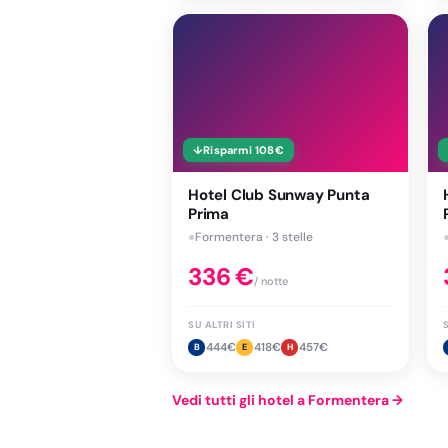
↓
Risparmi
108
€
Hotel Club Sunway Punta
Prima
●
Formentera · 3 stelle
336
€
/ notte
SU ALTRI SITI
S
444
€
418
€
457
€
B
E
H
Vedi tutti gli hotel a Formentera
→