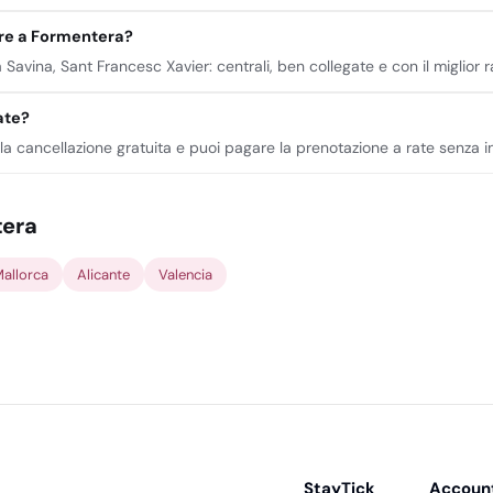
are a Formentera?
a Savina, Sant Francesc Xavier: centrali, ben collegate e con il miglior
ate?
e la cancellazione gratuita e puoi pagare la prenotazione a rate senza 
tera
allorca
Alicante
Valencia
StayTick
Accoun