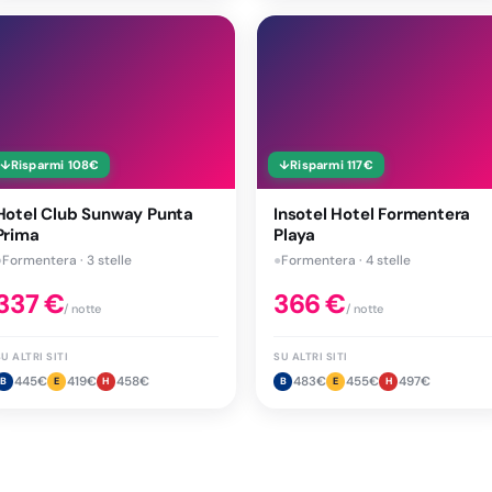
↓
Risparmi
108
€
↓
Risparmi
117
€
Hotel Club Sunway Punta
Insotel Hotel Formentera
Prima
Playa
●
Formentera · 3 stelle
●
Formentera · 4 stelle
337
€
366
€
/ notte
/ notte
U ALTRI SITI
SU ALTRI SITI
445
€
419
€
458
€
483
€
455
€
497
€
B
E
H
B
E
H