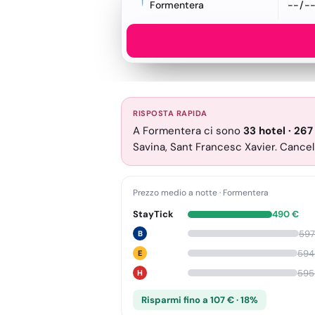
Formentera
RISPOSTA RAPIDA
A Formentera ci sono
33
hotel
·
267
Savina, Sant Francesc Xavier. Cancel
Prezzo medio a notte
·
Formentera
StayTick
490
€
597
B
594
E
595
H
Risparmi fino a 107 € · 18%