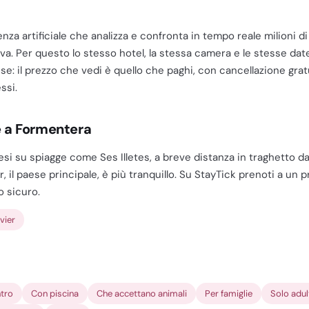
genza artificiale che analizza e confronta in tempo reale milioni di
va. Per questo lo stesso hotel, la stessa camera e le stesse date 
ese: il prezzo che vedi è quello che paghi, con cancellazione gratu
ssi.
e a Formentera
 su spiagge come Ses Illetes, a breve distanza in traghetto da I
 il paese principale, è più tranquillo. Su StayTick prenoti a un pr
 sicuro.
vier
ntro
Con piscina
Che accettano animali
Per famiglie
Solo adul