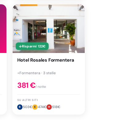
↓
Risparmi
122
€
Hotel Rosales Formentera
●
Formentera · 3 stelle
381
€
/ notte
SU ALTRI SITI
503
€
474
€
518
€
B
E
H