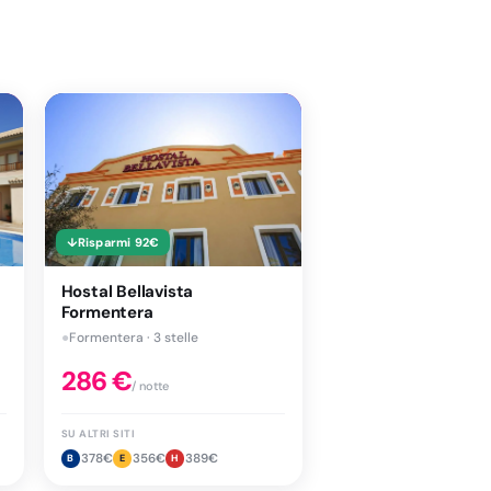
↓
Risparmi
92
€
Hostal Bellavista
Formentera
●
Formentera · 3 stelle
286
€
/ notte
SU ALTRI SITI
378
€
356
€
389
€
B
E
H