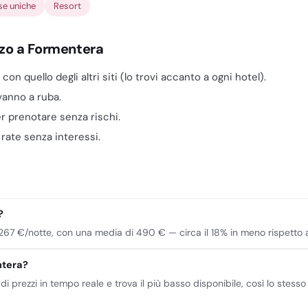
se uniche
Resort
zzo a Formentera
n quello degli altri siti (lo trovi accanto a ogni hotel).
 vanno a ruba.
er prenotare senza rischi.
n rate senza interessi.
?
67 €/notte, con una media di 490 € — circa il 18% in meno rispetto agli 
ntera?
 di prezzi in tempo reale e trova il più basso disponibile, così lo stesso 