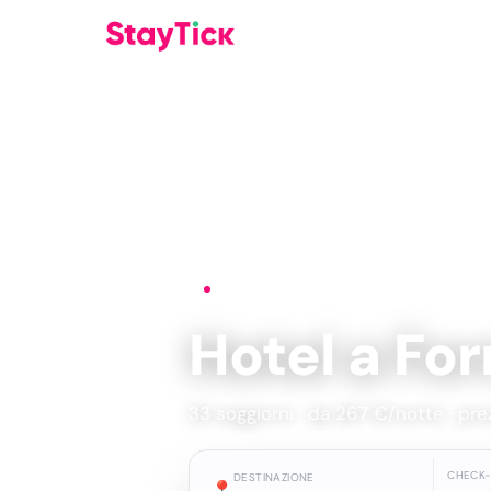
Home
›
Hotel
›
Formentera
Hotel a Fo
33 soggiorni · da 267 €/notte · prez
CHECK-
DESTINAZIONE
📍