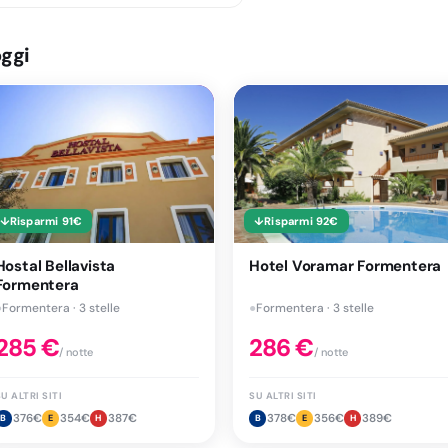
oggi
↓
Risparmi
91
€
↓
Risparmi
92
€
Hostal Bellavista
Hotel Voramar Formentera
Formentera
●
Formentera · 3 stelle
●
Formentera · 3 stelle
285
€
286
€
/ notte
/ notte
U ALTRI SITI
SU ALTRI SITI
376
€
354
€
387
€
378
€
356
€
389
€
B
E
H
B
E
H