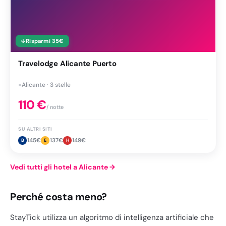
↓
Risparmi
35
€
Travelodge Alicante Puerto
●
Alicante · 3 stelle
110
€
/ notte
SU ALTRI SITI
145
€
137
€
149
€
B
E
H
Vedi tutti gli hotel a Alicante
→
Perché costa meno?
StayTick utilizza un algoritmo di intelligenza artificiale che