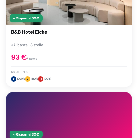
↓
Risparmi
30
€
B&B Hotel Elche
●
Alicante · 3 stelle
93
€
/ notte
SU ALTRI SITI
123
€
116
€
127
€
B
E
H
↓
Risparmi
30
€