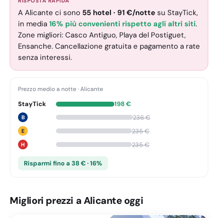
RISPOSTA RAPIDA
A Alicante ci sono
55
hotel
·
91
€
/notte
su StayTick
,
in media
16% più convenienti rispetto agli altri siti
.
Zone migliori: Casco Antiguo, Playa del Postiguet,
Ensanche. Cancellazione gratuita e pagamento a rate
senza interessi.
Prezzo medio a notte
·
Alicante
StayTick
198
€
236
€
B
235
€
E
235
€
H
Risparmi fino a 38 € · 16%
Migliori prezzi a Alicante oggi