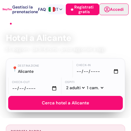
Gestisci la
Registrati
FAQ
IT
Accedi
prenotazione
gratis
Home
›
Hotel
›
Alicante
Hotel a Alicante
55 soggiorni · da 91 €/notte · prezzi aggiornati a oggi
CHECK-IN
DESTINAZIONE
📍
Alicante
CHECK-OUT
OSPITI
Cerca hotel a Alicante