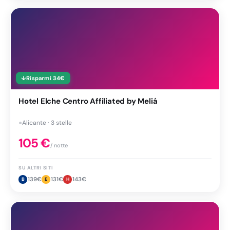
↓
Risparmi
34
€
Hotel Elche Centro Affiliated by Meliá
●
Alicante · 3 stelle
105
€
/ notte
SU ALTRI SITI
139
€
131
€
143
€
B
E
H