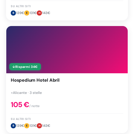
SU ALTRI SITI
139
€
131
€
143
€
B
E
H
↓
Risparmi
34
€
Hospedium Hotel Abril
●
Alicante · 3 stelle
105
€
/ notte
SU ALTRI SITI
139
€
131
€
143
€
B
E
H