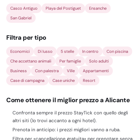
Casco Antiguo
Playa del Postiguet
Ensanche
San Gabriel
Filtra per tipo
Economici
Di lusso
5 stelle
In centro
Con piscina
Che accettano animali
Per famiglie
Solo adulti
Business
Con palestra
Ville
Appartamenti
Case di campagna
Case uniche
Resort
Come ottenere il miglior prezzo a Alicante
Confronta sempre il prezzo StayTick con quello degli
altri siti (lo trovi accanto a ogni hotel).
Prenota in anticipo: i prezzi migliori vanno a ruba.
Filtra per «cancellazione gratuita» per prenotare senza