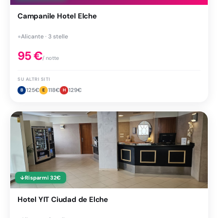
Campanile Hotel Elche
●
Alicante · 3 stelle
95
€
/ notte
SU ALTRI SITI
125
€
118
€
129
€
B
E
H
↓
Risparmi
32
€
Hotel YIT Ciudad de Elche