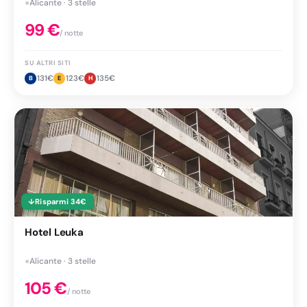
●
Alicante · 3 stelle
99
€
/ notte
SU ALTRI SITI
131
€
123
€
135
€
B
E
H
↓
Risparmi
34
€
Hotel Leuka
●
Alicante · 3 stelle
105
€
/ notte