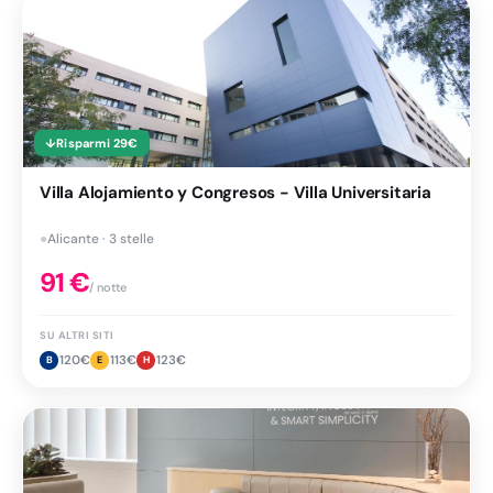
↓
Risparmi
29
€
Villa Alojamiento y Congresos - Villa Universitaria
●
Alicante · 3 stelle
91
€
/ notte
SU ALTRI SITI
120
€
113
€
123
€
B
E
H