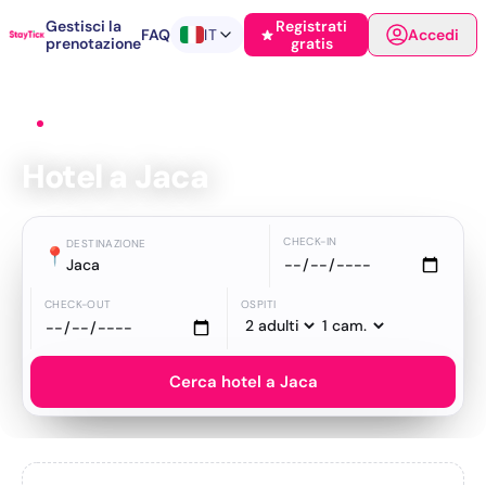
Gestisci la
Registrati
FAQ
IT
Accedi
prenotazione
gratis
Home
›
Hotel
›
Jaca
Hotel a Jaca
CHECK-IN
DESTINAZIONE
📍
Jaca
CHECK-OUT
OSPITI
Cerca hotel a Jaca