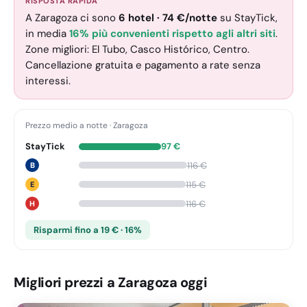
RISPOSTA RAPIDA
A Zaragoza ci sono
6
hotel
·
74
€
/notte
su StayTick
,
in media
16% più convenienti rispetto agli altri siti
.
Zone migliori: El Tubo, Casco Histórico, Centro.
Cancellazione gratuita e pagamento a rate senza
interessi.
Prezzo medio a notte
·
Zaragoza
StayTick
97
€
116
€
B
115
€
E
116
€
H
Risparmi fino a 19 € · 16%
Migliori prezzi a Zaragoza oggi