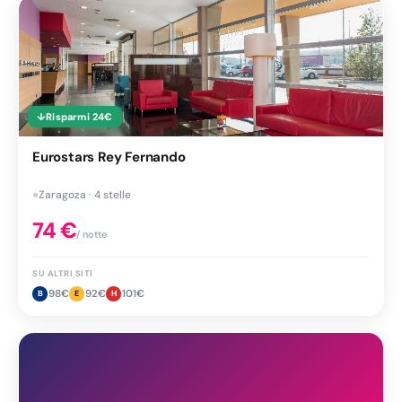
↓
Risparmi
24
€
Eurostars Rey Fernando
●
Zaragoza · 4 stelle
74
€
/ notte
SU ALTRI SITI
98
€
92
€
101
€
B
E
H