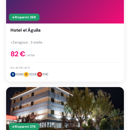
↓
Risparmi
26
€
Hotel el Águila
●
Zaragoza · 3 stelle
82
€
/ notte
SU ALTRI SITI
108
€
102
€
111
€
B
E
H
↓
Risparmi
27
€