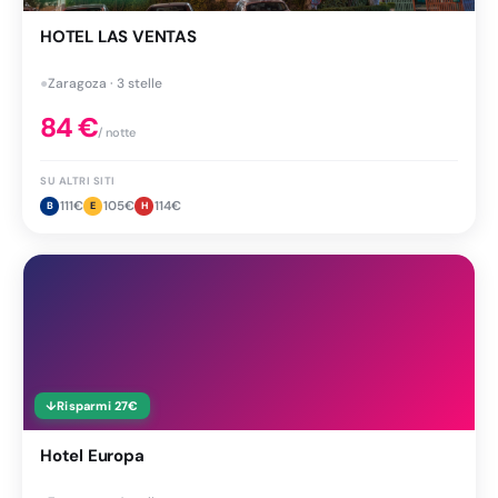
HOTEL LAS VENTAS
●
Zaragoza · 3 stelle
84
€
/ notte
SU ALTRI SITI
111
€
105
€
114
€
B
E
H
↓
Risparmi
27
€
Hotel Europa