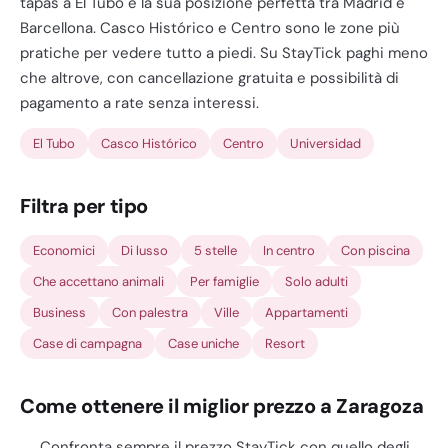
tapas a El Tubo e la sua posizione perfetta tra Madrid e
Barcellona. Casco Histórico e Centro sono le zone più
pratiche per vedere tutto a piedi. Su StayTick paghi meno
che altrove, con cancellazione gratuita e possibilità di
pagamento a rate senza interessi.
El Tubo
Casco Histórico
Centro
Universidad
Filtra per tipo
Economici
Di lusso
5 stelle
In centro
Con piscina
Che accettano animali
Per famiglie
Solo adulti
Business
Con palestra
Ville
Appartamenti
Case di campagna
Case uniche
Resort
Come ottenere il miglior prezzo a Zaragoza
Confronta sempre il prezzo StayTick con quello degli