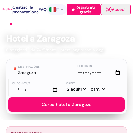
Gestisci la
Registrati
FAQ
IT
Accedi
prenotazione
gratis
Home
›
Hotel
›
Zaragoza
Hotel a Zaragoza
6 soggiorni · da 74 €/notte · prezzi aggiornati a oggi
CHECK-IN
DESTINAZIONE
📍
Zaragoza
CHECK-OUT
OSPITI
Cerca hotel a Zaragoza