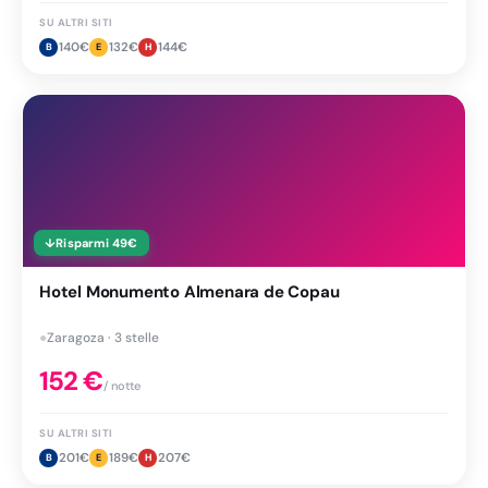
SU ALTRI SITI
140
€
132
€
144
€
B
E
H
↓
Risparmi
49
€
Hotel Monumento Almenara de Copau
●
Zaragoza · 3 stelle
152
€
/ notte
SU ALTRI SITI
201
€
189
€
207
€
B
E
H