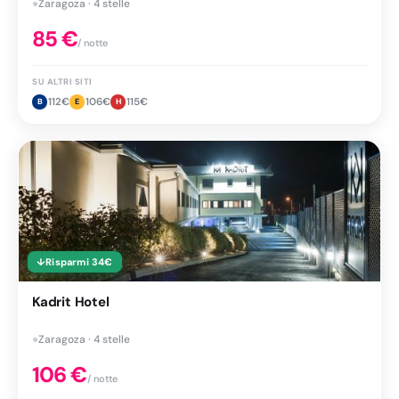
●
Zaragoza · 4 stelle
85
€
/ notte
SU ALTRI SITI
112
€
106
€
115
€
B
E
H
↓
Risparmi
34
€
Kadrit Hotel
●
Zaragoza · 4 stelle
106
€
/ notte