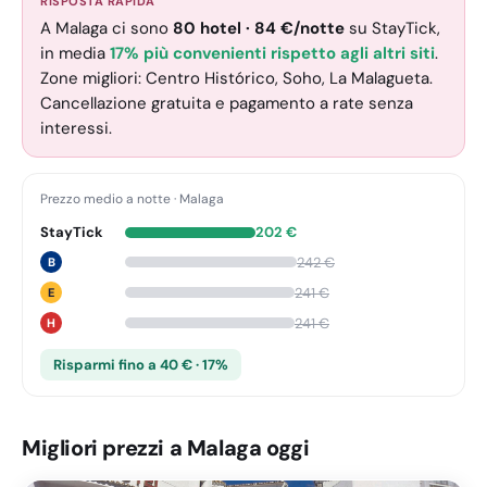
RISPOSTA RAPIDA
A Malaga ci sono
80
hotel
·
84
€
/notte
su StayTick
,
in media
17% più convenienti rispetto agli altri siti
.
Zone migliori: Centro Histórico, Soho, La Malagueta.
Cancellazione gratuita e pagamento a rate senza
interessi.
Prezzo medio a notte
·
Malaga
StayTick
202
€
242
€
B
241
€
E
241
€
H
Risparmi fino a 40 € · 17%
Migliori prezzi a Malaga oggi