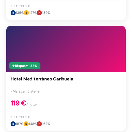
SU ALTRI SITI
135
€
127
€
139
€
B
E
H
↓
Risparmi
38
€
Hotel Mediterráneo Carihuela
●
Malaga · 3 stelle
119
€
/ notte
SU ALTRI SITI
157
€
148
€
162
€
B
E
H