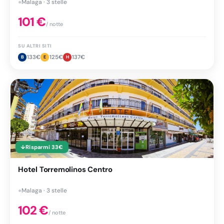
●
Malaga · 3 stelle
101
€
/ notte
SU ALTRI SITI
133
€
125
€
137
€
B
E
H
↓
Risparmi
33
€
Hotel Torremolinos Centro
●
Malaga · 3 stelle
102
€
/ notte