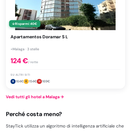
↓
Risparmi
40
€
Apartamentos Doramar S L
●
Malaga · 3 stelle
124
€
/ notte
SU ALTRI SITI
164
€
154
€
169
€
B
E
H
Vedi tutti gli hotel a Malaga
→
Perché costa meno?
StayTick utilizza un algoritmo di intelligenza artificiale che