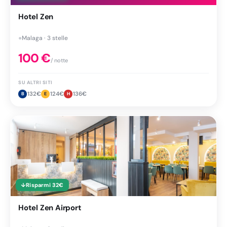
Hotel Zen
●
Malaga · 3 stelle
100
€
/ notte
SU ALTRI SITI
132
€
124
€
136
€
B
E
H
↓
Risparmi
32
€
Hotel Zen Airport