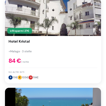
↓
Risparmi
27
€
Hotel Kristal
●
Malaga · 3 stelle
84
€
/ notte
SU ALTRI SITI
111
€
105
€
114
€
B
E
H