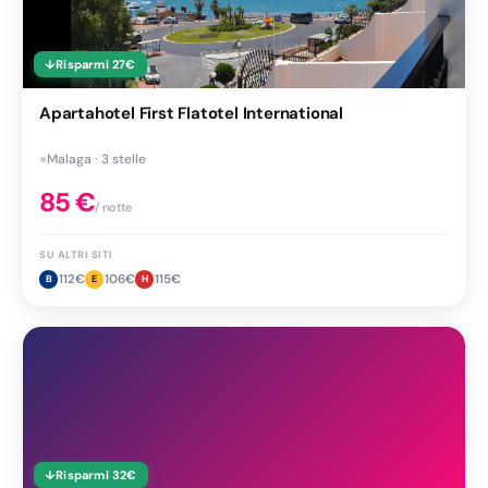
↓
Risparmi
27
€
Apartahotel First Flatotel International
●
Malaga · 3 stelle
85
€
/ notte
SU ALTRI SITI
112
€
106
€
115
€
B
E
H
↓
Risparmi
32
€