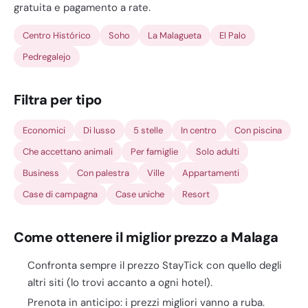
gratuita e pagamento a rate.
Centro Histórico
Soho
La Malagueta
El Palo
Pedregalejo
Filtra per tipo
Economici
Di lusso
5 stelle
In centro
Con piscina
Che accettano animali
Per famiglie
Solo adulti
Business
Con palestra
Ville
Appartamenti
Case di campagna
Case uniche
Resort
Come ottenere il miglior prezzo a Malaga
Confronta sempre il prezzo StayTick con quello degli
altri siti (lo trovi accanto a ogni hotel).
Prenota in anticipo: i prezzi migliori vanno a ruba.