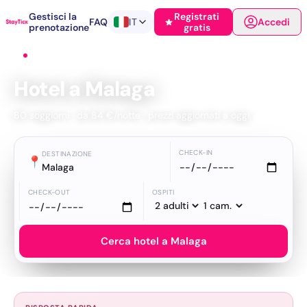
Gestisci la
Registrati
FAQ
IT
Accedi
prenotazione
gratis
Home
›
Hotel
›
Malaga
Hotel a Malaga
80 soggiorni · da 84 €/notte · prezzi aggiornati a oggi
CHECK-IN
DESTINAZIONE
📍
Malaga
CHECK-OUT
OSPITI
Cerca hotel a Malaga