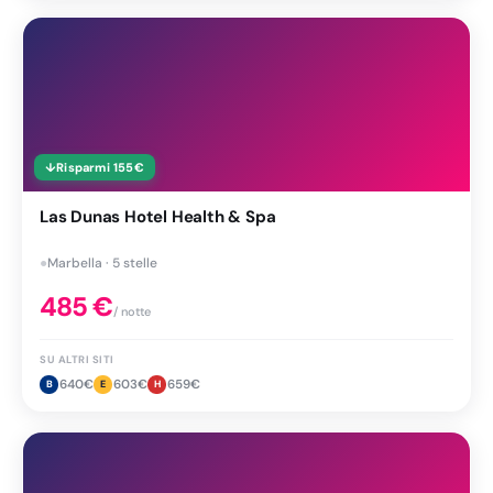
↓
Risparmi
155
€
Las Dunas Hotel Health & Spa
●
Marbella · 5 stelle
485
€
/ notte
SU ALTRI SITI
640
€
603
€
659
€
B
E
H