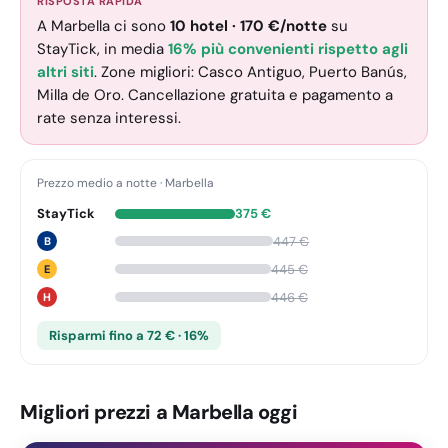
RISPOSTA RAPIDA
A Marbella ci sono
10
hotel
·
170
€
/notte
su
StayTick
, in media
16% più convenienti rispetto agli
altri siti
. Zone migliori: Casco Antiguo, Puerto Banús,
Milla de Oro. Cancellazione gratuita e pagamento a
rate senza interessi.
Prezzo medio a notte
·
Marbella
StayTick
375
€
447
€
B
445
€
E
446
€
H
Risparmi fino a 72 € · 16%
Migliori prezzi a Marbella oggi