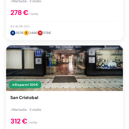
●
Marbella · 3 stelle
278
€
/ notte
SU ALTRI SITI
367
€
346
€
378
€
B
E
H
↓
Risparmi
100
€
San Cristobal
●
Marbella · 3 stelle
312
€
/ notte