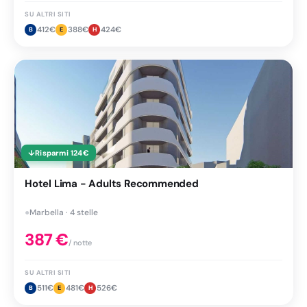
SU ALTRI SITI
412
€
388
€
424
€
B
E
H
↓
Risparmi
124
€
Hotel Lima - Adults Recommended
●
Marbella · 4 stelle
387
€
/ notte
SU ALTRI SITI
511
€
481
€
526
€
B
E
H