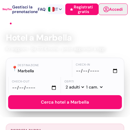
Gestisci la
Registrati
FAQ
IT
Accedi
prenotazione
gratis
Home
›
Hotel
›
Marbella
Hotel a Marbella
10 soggiorni · da 170 €/notte · prezzi aggiornati a oggi
CHECK-IN
DESTINAZIONE
📍
Marbella
CHECK-OUT
OSPITI
Cerca hotel a Marbella