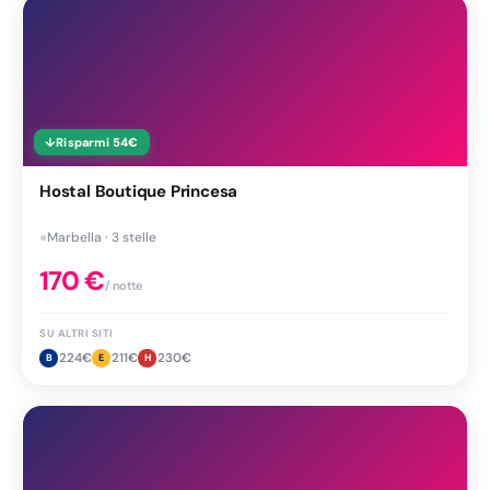
↓
Risparmi
54
€
Hostal Boutique Princesa
●
Marbella · 3 stelle
170
€
/ notte
SU ALTRI SITI
224
€
211
€
230
€
B
E
H