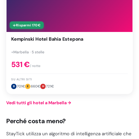
↓
Risparmi
170
€
Kempinski Hotel Bahia Estepona
●
Marbella · 5 stelle
531
€
/ notte
SU ALTRI SITI
701
€
660
€
721
€
B
E
H
Vedi tutti gli hotel a Marbella
→
Perché costa meno?
StayTick utilizza un algoritmo di intelligenza artificiale che