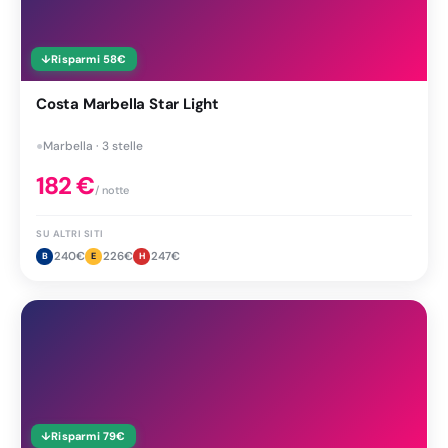
↓
Risparmi
58
€
Costa Marbella Star Light
●
Marbella · 3 stelle
182
€
/ notte
SU ALTRI SITI
240
€
226
€
247
€
B
E
H
↓
Risparmi
79
€