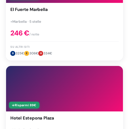
El Fuerte Marbella
●
Marbella · 5 stelle
246
€
/ notte
SU ALTRI SITI
325
€
306
€
334
€
B
E
H
↓
Risparmi
89
€
Hotel Estepona Plaza