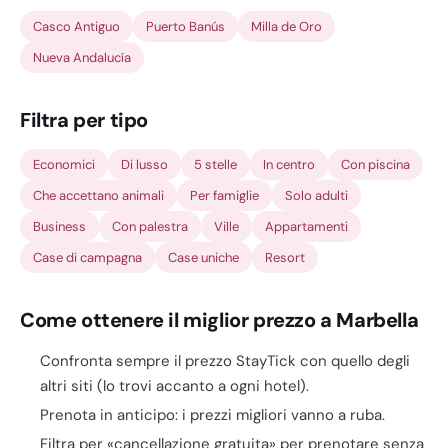
Casco Antiguo
Puerto Banús
Milla de Oro
Nueva Andalucía
Filtra per tipo
Economici
Di lusso
5 stelle
In centro
Con piscina
Che accettano animali
Per famiglie
Solo adulti
Business
Con palestra
Ville
Appartamenti
Case di campagna
Case uniche
Resort
Come ottenere il miglior prezzo a Marbella
Confronta sempre il prezzo StayTick con quello degli
altri siti (lo trovi accanto a ogni hotel).
Prenota in anticipo: i prezzi migliori vanno a ruba.
Filtra per «cancellazione gratuita» per prenotare senza