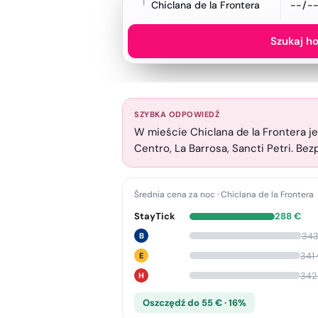
Chiclana de la Frontera
Szukaj ho
SZYBKA ODPOWIEDŹ
W mieście Chiclana de la Frontera j
Centro, La Barrosa, Sancti Petri. Be
Średnia cena za noc
·
Chiclana de la Frontera
StayTick
288
€
34
B
341
E
342
H
Oszczędź do 55 € · 16%