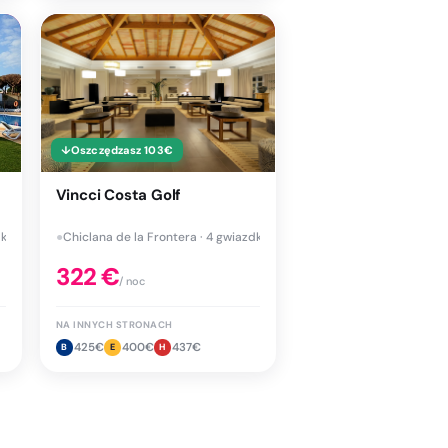
↓
Oszczędzasz
103
€
Vincci Costa Golf
ki
●
Chiclana de la Frontera · 4 gwiazdki
322
€
/ noc
NA INNYCH STRONACH
425
€
400
€
437
€
B
E
H