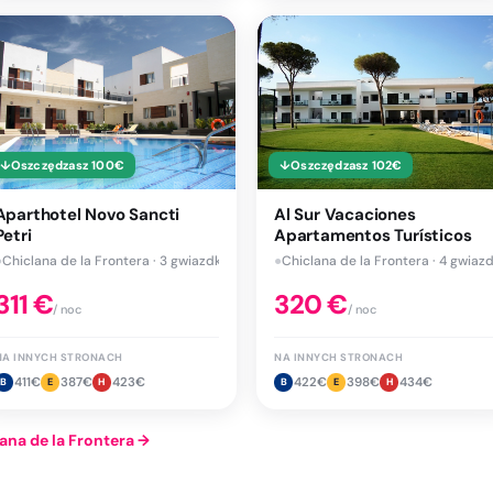
↓
Oszczędzasz
100
€
↓
Oszczędzasz
102
€
Aparthotel Novo Sancti
Al Sur Vacaciones
Petri
Apartamentos Turísticos
●
Chiclana de la Frontera · 3 gwiazdki
●
Chiclana de la Frontera · 4 gwiazd
311
€
320
€
/ noc
/ noc
NA INNYCH STRONACH
NA INNYCH STRONACH
411
€
387
€
423
€
422
€
398
€
434
€
B
E
H
B
E
H
ana de la Frontera
→