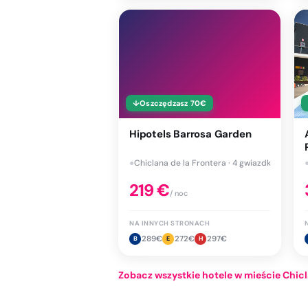
↓
Oszczędzasz
70
€
Hipotels Barrosa Garden
●
Chiclana de la Frontera · 4 gwiazdki
219
€
/ noc
NA INNYCH STRONACH
289
€
272
€
297
€
B
E
H
Zobacz wszystkie hotele w mieście Chicl