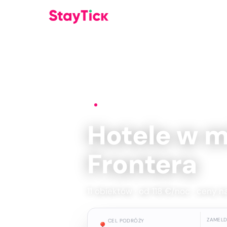
Strona główna
›
Hotele
›
Chiclana de la 
Hotele w m
Frontera
11 obiektów · od 118 €/noc · ceny n
ZAMEL
CEL PODRÓŻY
📍