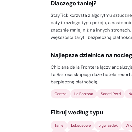
Dlaczego taniej?
StayTick korzysta z algorytmu sztucznej
daty i każdego typu pokoju, a następnie
znacznie mniej niż na innych stronach.
większości taryf i bezpieczną płatności
Najlepsze dzielnice na nocle
Chiclana de la Frontera łączy andaluzyj
La Barrosa skupiają duże hotele resort
bezpieczną płatnością.
Centro
La Barrosa
Sancti Petri
N
Filtruj według typu
Tanie
Luksusowe
5 gwiazdek
W c