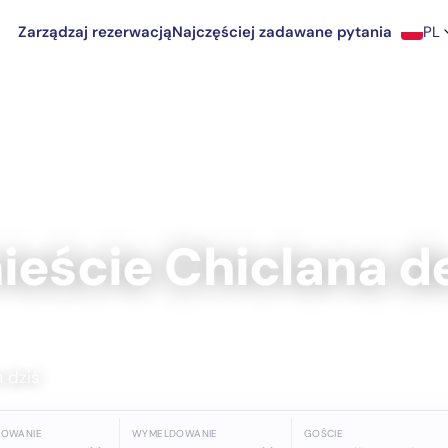
Zarządzaj rezerwacją
Najczęściej zadawane pytania
PL
Frontera
ieście Chiclana de
a dziś
DOWANIE
WYMELDOWANIE
GOŚCIE