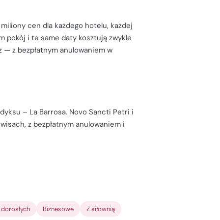
 miliony cen dla każdego hotelu, każdej
am pokój i te same daty kosztują zwykle
isz — z bezpłatnym anulowaniem w
dyksu – La Barrosa. Novo Sancti Petri i
erwisach, z bezpłatnym anulowaniem i
a dorosłych
Biznesowe
Z siłownią