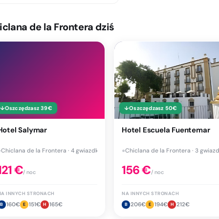
clana de la Frontera dziś
↓
Oszczędzasz
39
€
↓
Oszczędzasz
50
€
Hotel Salymar
Hotel Escuela Fuentemar
●
Chiclana de la Frontera · 4 gwiazdki
●
Chiclana de la Frontera · 3 gwiazd
121
€
156
€
/ noc
/ noc
NA INNYCH STRONACH
NA INNYCH STRONACH
160
€
151
€
165
€
206
€
194
€
212
€
B
E
H
B
E
H