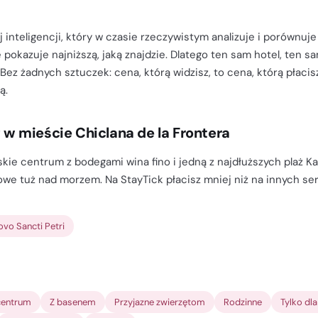
 inteligencji, który w czasie rzeczywistym analizuje i porównuje
 pokazuje najniższą, jaką znajdzie. Dlatego ten sam hotel, ten s
 Bez żadnych sztuczek: cena, którą widzisz, to cena, którą płac
ą.
g w mieście Chiclana de la Frontera
skie centrum z bodegami wina fino i jedną z najdłuższych plaż Ka
owe tuż nad morzem. Na StayTick płacisz mniej niż na innych s
ovo Sancti Petri
entrum
Z basenem
Przyjazne zwierzętom
Rodzinne
Tylko dl