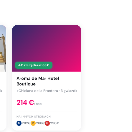
↓
Oszczędzasz
68
€
Aroma de Mar Hotel
Boutique
ki
●
Chiclana de la Frontera · 3 gwiazdki
214
€
/ noc
NA INNYCH STRONACH
282
€
266
€
290
€
B
E
H