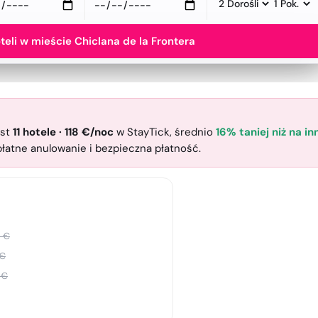
teli w mieście Chiclana de la Frontera
est
11
hotele
·
118
€
/noc
w StayTick
, średnio
16% taniej niż na i
zpłatne anulowanie i bezpieczna płatność.
3
€
€
€