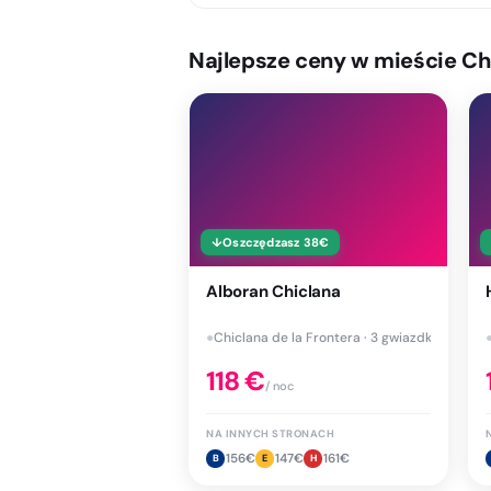
Najlepsze ceny w mieście Chi
↓
Oszczędzasz
38
€
Alboran Chiclana
●
Chiclana de la Frontera · 3 gwiazdki
118
€
/ noc
NA INNYCH STRONACH
156
€
147
€
161
€
B
E
H