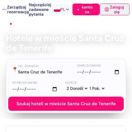
Załóż
Najczęściej
Zarządzaj
konto
Zaloguj
zadawane
PL
rezerwacją
za
się
pytania
darmo
Strona główna
›
Hotele
›
Santa Cruz de Tenerife
Hotele w mieście Santa Cruz
de Tenerife
ZAMELDOWANIE
CEL PODRÓŻY
📍
Santa Cruz de Tenerife
WYMELDOWANIE
GOŚCIE
Szukaj hoteli w mieście Santa Cruz de Tenerife