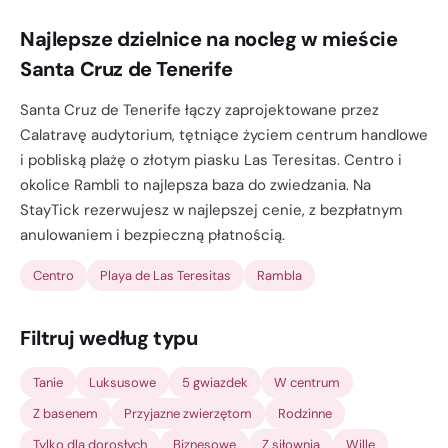
Najlepsze dzielnice na nocleg w mieście
Santa Cruz de Tenerife
Santa Cruz de Tenerife łączy zaprojektowane przez
Calatravę audytorium, tętniące życiem centrum handlowe
i pobliską plażę o złotym piasku Las Teresitas. Centro i
okolice Rambli to najlepsza baza do zwiedzania. Na
StayTick rezerwujesz w najlepszej cenie, z bezpłatnym
anulowaniem i bezpieczną płatnością.
Centro
Playa de Las Teresitas
Rambla
Filtruj według typu
Tanie
Luksusowe
5 gwiazdek
W centrum
Z basenem
Przyjazne zwierzętom
Rodzinne
Tylko dla dorosłych
Biznesowe
Z siłownią
Wille