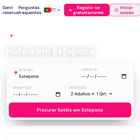
Gerir
Perguntas
Registe-se
Iniciar
PT
reserva
frequentes
gratuitamente
sessão
Início
›
Hotéis
›
Estepona
Hotéis em Estepona
CHECK-IN
DESTINO
📍
Estepona
CHECK-OUT
HÓSPEDES
Procurar hotéis em Estepona